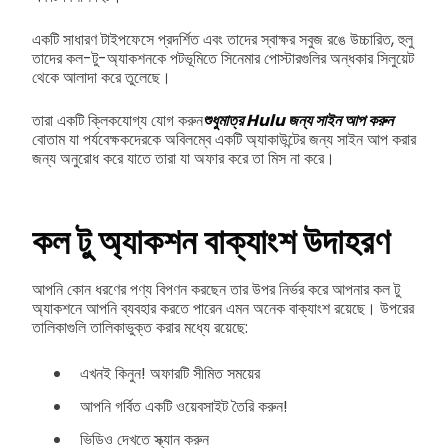
একটি সাধারণ টাইপফেসে প্রদর্শিত এবং তাদের স্বাক্ষর সবুজ রঙে উচ্চারিত, হুলু
তাদের কল-টু-অ্যাকশনকে পটভূমিতে সিনেমার পোস্টারগুলির অন্ধকার সিলুয়েট
থেকে আলাদা করে তুলেছে।
তারা একটি ক্লিকযোগ্য যোগ করুন
শুধুমাত্র Hulu জন্য সাইন আপ করুন
বোতাম যা পর্যবেক্ষকদেরকে অবিলম্বে একটি অ্যাকাউন্টের জন্য সাইন আপ করার
জন্য অনুরোধ করে যাতে তারা যা অফার করে তা মিস না করে।
কল টু অ্যাকশন বাক্যাংশ উদাহরণ
আপনি কোন ধরণের পণ্য বিপণন করছেন তার উপর নির্ভর করে আপনার কল টু
অ্যাকশনে আপনি ব্যবহার করতে পারেন এমন অনেক বাক্যাংশ রয়েছে। উপরের
তালিকাগুলি তালিকাভুক্ত করার মধ্যে রয়েছে:
এখনই কিনুন! অফারটি সীমিত সময়ের
আপনি গর্বিত একটি ওয়েবসাইট তৈরি করুন!
ভিডিও দেখতে স্ক্যান করুন