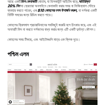
আছে একটি
ডিল কেনাকাটা
বোতাম, যা ডিসকাউন্ট আইটেম বাড়ে,
অতিরিক্ত
20% নিন
যা ক্রেতারা অনলাইনে কেনাকাটা করার সময় বা ফিজিক্যাল স্টোরে
ব্যবহার করতে পারেন, এবং
$10 কোহলের নগদ উপার্জন করুন,
যা দর্শকরা একটি
নির্দিষ্ট সময়ের জন্য রিডিম করতে পারে।
কোহলের ক্রিসমাস প্রচারাভিযানের সবকিছুই জরুরি বলে চিৎকার করে, এবং এই
অফারটি মিস না করতে দর্শকদের বাধ্য করার জন্য এটি একটি দুর্দান্ত কৌশল।
কোহলের সময় টিকছে, এবং আইটেমগুলি মাত্র এক ক্লিক দূরে।
পশ্চিম এলম