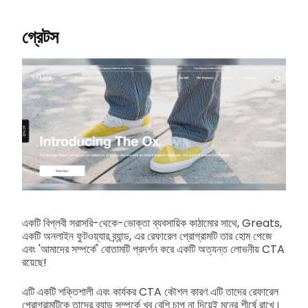
গ্রেটস
একটি বিপ্লবী সরাসরি-থেকে-ভোক্তা ব্যবসায়িক কাঠামোর সাথে, Greats,
একটি অনলাইন ফুটওয়্যার ব্র্যান্ড, এর রেফারেল প্রোগ্রামটি তার হোম পেজে
এবং 'আমাদের সম্পর্কে' বোতামটি প্রদর্শন করে একটি অত্যন্ত লোভনীয় CTA
রয়েছে!
এটি একটি শক্তিশালী এবং কার্যকর CTA কৌশল কারণ এটি তাদের রেফারেল
প্রোগ্রামটিকে তাদের ব্র্যান্ড সম্পর্কে খুব বেশি চাপ না দিয়েই মনের শীর্ষে রাখে।