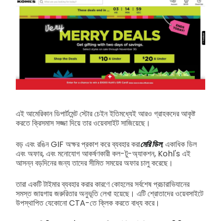
এই আমেরিকান ডিপার্টমেন্ট স্টোর চেইন ইতিমধ্যেই আরও গ্রাহকদের আকৃষ্ট
করতে ক্রিসমাস সজ্জা দিয়ে তার ওয়েবসাইট সাজিয়েছে।
বড় এবং রঙিন GIF অক্ষর প্রকাশ করে ব্যবহার করা
মেরি ডিল
, একাধিক ডিল
এবং অফার, এবং মনোযোগ আকর্ষণকারী কল-টু-অ্যাকশন, Kohl's এই
আসন্ন বড়দিনের জন্য তাদের সীমিত সময়ের অফার চালু করেছে।
তারা একটি টাইমার ব্যবহার করার কারণে কোহলের সর্বশেষ প্রচারাভিযানের
সমস্ত জায়গায় জরুরিতার অনুভূতি লেখা হয়েছে। এটি শ্রোতাদের ওয়েবসাইটে
উপস্থাপিত যেকোনো CTA-তে ক্লিক করতে বাধ্য করে।