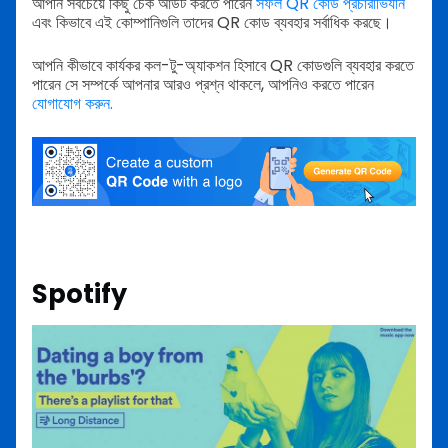
আপনি সবচেয়ে কিছু চেক আউট করতে পারেন
সফল QR কোড প্রচারাভিযান
এবং কিভাবে এই কোম্পানিগুলি তাদের QR কোড ব্যবহার সর্বাধিক করছে।
আপনি কীভাবে কার্যকর কল-টু-অ্যাকশন হিসাবে QR কোডগুলি ব্যবহার করতে
পারেন সে সম্পর্কে আপনার আরও প্রশ্ন থাকলে, আপনিও করতে পারেন
যোগাযোগ করুন.
Spotify