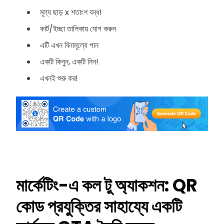
মূল্য ছাড় x শতাংশ বন্ধ!
কার্ট/ইচ্ছা তালিকায় যোগ করুন
এটি এখন বিনামূল্যে পান
একটি কিনুন, একটি নিন!
এখনই শুরু কর!
মার্কেটিং-এ কল টু অ্যাকশন: QR
কোড প্রযুক্তির সাহায্যে একটি