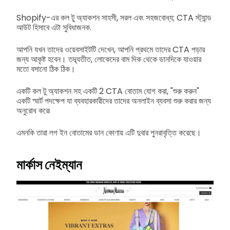
Shopify-এর কল টু অ্যাকশন সাহসী, সরল এবং সহজবোধ্য; CTA স্ট্যান্ড
আউট হিসাবে এটা সুবিধাজনক.
আপনি যখন তাদের ওয়েবসাইটটি দেখেন, আপনি প্রথমে তাদের CTA পড়ার
জন্য আকৃষ্ট হবেন। তদ্ব্যতীত, লোকেদের বাম দিক থেকে ডানদিকে যাওয়ার
মতো বসানো ঠিক ঠিক।
একটি কল টু অ্যাকশন সহ একটি 2 CTA বোতাম যোগ করা, "শুরু করুন"
একটি স্মার্ট পদক্ষেপ যা ব্যবহারকারীদের তাদের অনলাইন ব্যবসা শুরু করার জন্য
অনুরোধ করে৷
এমনকি তারা লগ ইন বোতামের ডান কোণায় এটি দুবার পুনরাবৃত্তি করেছে।
মার্কাস নেইম্যান