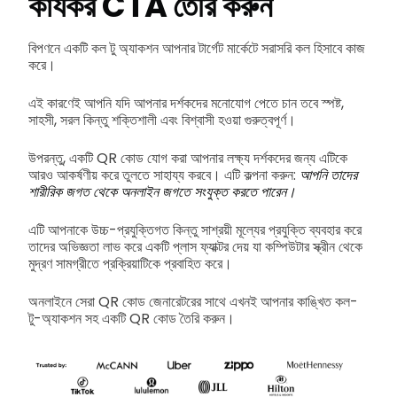
কার্যকর CTA তৈরি করুন
বিপণনে একটি কল টু অ্যাকশন আপনার টার্গেট মার্কেটে সরাসরি কল হিসাবে কাজ
করে।
এই কারণেই আপনি যদি আপনার দর্শকদের মনোযোগ পেতে চান তবে স্পষ্ট,
সাহসী, সরল কিন্তু শক্তিশালী এবং বিশ্বাসী হওয়া গুরুত্বপূর্ণ।
উপরন্তু, একটি QR কোড যোগ করা আপনার লক্ষ্য দর্শকদের জন্য এটিকে
আরও আকর্ষণীয় করে তুলতে সাহায্য করবে। এটি কল্পনা করুন:
আপনি তাদের
শারীরিক জগত থেকে অনলাইন জগতে সংযুক্ত করতে পারেন।
এটি আপনাকে উচ্চ-প্রযুক্তিগত কিন্তু সাশ্রয়ী মূল্যের প্রযুক্তি ব্যবহার করে
তাদের অভিজ্ঞতা লাভ করে একটি প্লাস ফ্যাক্টর দেয় যা কম্পিউটার স্ক্রীন থেকে
মুদ্রণ সামগ্রীতে প্রক্রিয়াটিকে প্রবাহিত করে।
অনলাইনে সেরা QR কোড জেনারেটরের সাথে এখনই আপনার কাঙ্খিত কল-
টু-অ্যাকশন সহ একটি QR কোড তৈরি করুন।