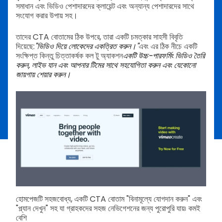
সমাধান এবং ভিডিও পেশাদারদের ক্লায়েন্ট এবং অন্যান্য পেশাদারদের সাথে
সংযোগ করার উপায় সহ।
তাদের CTA বোতামের ঠিক উপরে, তারা একটি চমত্কার সাহসী বিবৃতি
দিয়েছে:
"ভিডিও দিয়ে লোকেদের একত্রিত করুন।"
এবং এর ঠিক নীচে একটি
সংক্ষিপ্ত কিন্তু চিত্তাকর্ষক কল টু অ্যাকশন
একটি উচ্চ-পারফর্মিং ভিডিও তৈরি
করুন, লাইভ যান এবং আপনার টিমের সাথে সহযোগিতা করুন এবং যেকোনো
জায়গায় শেয়ার করুন।
হোমপেজটি সহজবোধ্য, একটি CTA বোতাম "বিনামূল্যে যোগদান করুন" এবং
"প্ল্যান দেখুন" সহ যা গ্রাহকদের সহজ নেভিগেশনের জন্য পুরোপুরি যায়৷ কমই
বেশি