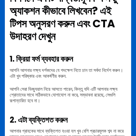
অ্যাকশন কীভাবে লিখবেন? এই
টিপস অনুসরণ করুন এবং CTA
উদাহরণ দেখুন
1. ক্রিয়া ফর্ম ব্যবহার করুন
আপনি আপনার লক্ষ্য দর্শকদের যে পদক্ষেপ নিতে চান তা সর্বদা নির্দেশ করুন।
এটা খুব পরিষ্কার এবং আকর্ষণীয় করুন.
আপনি সেরা ভিজ্যুয়াল নিয়ে আসতে পারেন, কিন্তু যদি এটি আপনার লক্ষ্য
শ্রোতাদের সাথে সঠিকভাবে যোগাযোগ না করে, সম্ভাবনা রয়েছে, সেগুলি
রূপান্তরিত হবে না।
2. এটা ব্যক্তিগত করুন
আপনার গ্রাহকের সাথে ব্যক্তিগত হওয়া হল খুব বেশি প্রচারমূলক শব্দ না করে