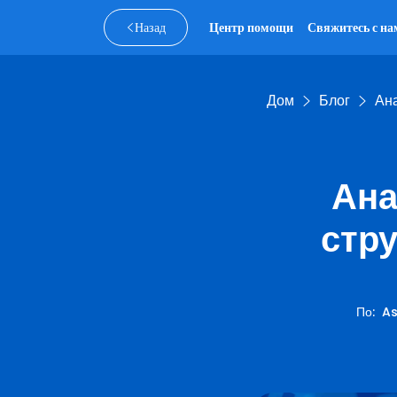
Назад
Центр помощи
Свяжитесь с на
Дом
Блог
Ана
Ана
стр
По
:
As