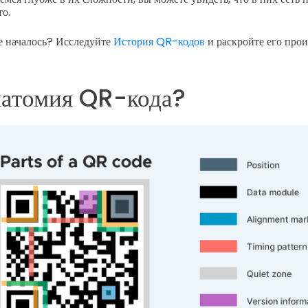
то.
се началось? Исследуйте
История QR-кодов
и раскройте его про
натомия QR-кода?