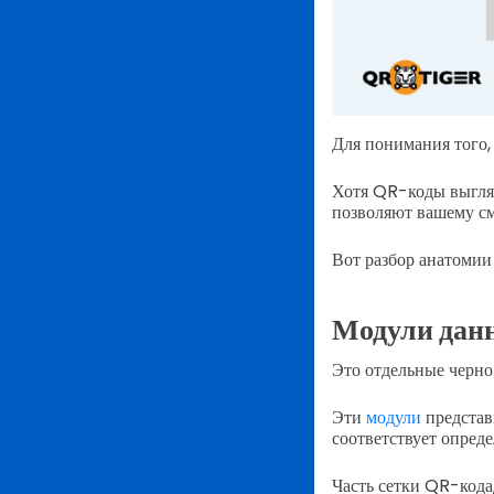
Для понимания того,
Хотя QR-коды выгляд
позволяют вашему см
Вот разбор анатомии
Модули дан
Это отдельные черно
Эти
модули
представь
соответствует опред
Часть сетки QR-кода