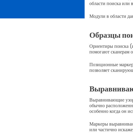
области поиска или 
Модули в области д
Образцы по
Ориентиры поиска (и
помогают сканерам о
Позиционные маркер
позволяет сканирующ
Выравниваю
Выравнивающие узор
обычно расположенны
особенно когда он и
Маркеры выравниван
или частично искаже