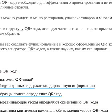
 QR-кода необходимо для эффективного проектирования и инте
зличные отрасли.
ы можно увидеть в меню ресторанов, упаковке товаров и многом
ся в структуру QR-кода, исследуя части и технологии, которые з
ым образом.
чим вас создавать функциональные и хорошо оформленные QR-к
его генератора QR-кодов, а также научим, как их сканировать.
ое QR-код?
анатомия QR-кода?
одули данных содержат закодированную информацию
бразцы поиска определяют QR-код
ыравнивающие узоры определяют ориентацию QR-кода
ихая зона критически важна для обнаружения узоров QR-кода