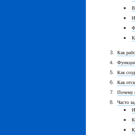
В
И
Ф
К
Как раб
Функцио
Как соз
Как отс
Почему 
Часто з
И
К
К