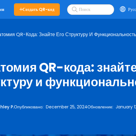
Создать QR-код
Рус
ми
томия QR-Кода: Знайте Его Структуру И Функциональност
томия QR-кода: знайте
уктуру и функциональн
hley P.
Опубликовано
:
December 25, 2024
Обновление
:
January 1