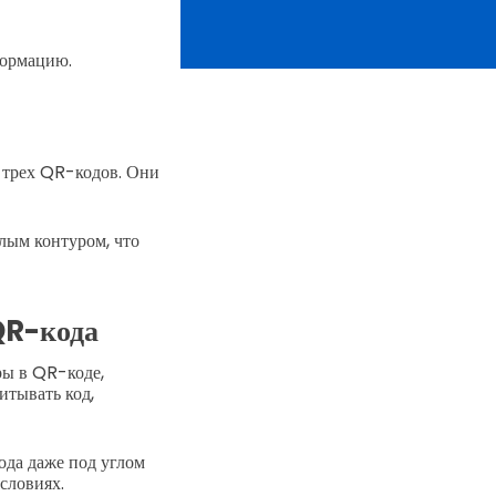
формацию.
 трех QR-кодов. Они
лым контуром, что
QR-кода
ы в QR-коде,
итывать код,
да даже под углом
словиях.