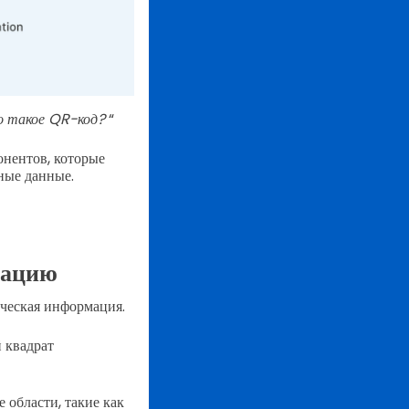
 такое QR-код?
“
онентов, которые
ные данные.
мацию
ическая информация.
й квадрат
 области, такие как