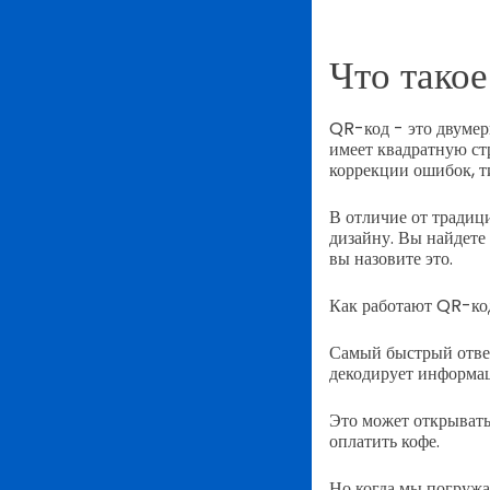
Что тако
QR-код - это двумер
имеет квадратную ст
коррекции ошибок, т
В отличие от традиц
дизайну. Вы найдете
вы назовите это.
Как работают QR-к
Самый быстрый ответ
декодирует информац
Это может открывать
оплатить кофе.
Но когда мы погружае