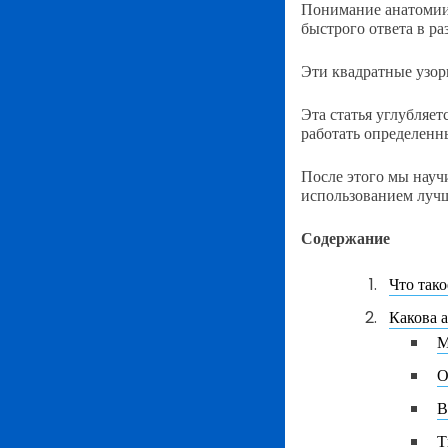
Понимание анатомии
быстрого ответа в ра
Эти квадратные узор
Эта статья углубляет
работать определенн
После этого мы нау
использованием лучш
Содержание
Что так
Какова 
М
О
В
Т