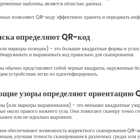
временные шаблоны, является областью данных.
анных позволяют QR-коду эффективно хранить и передавать ин
иска определяют QR-код
ли маркеры позиции) - это большие квадратные формы в углах
бнаруживать и выравнивать код правильно для сканирования.
ы обычно представляют собой черные квадраты, окруженные бе
им устройствам легко их идентифицировать.
щие узоры определяют ориентацию 
ы (или маркеры выравнивания) - это меньшие квадратные узор
е около правого нижнего угла. Они помогают сканеру точно сч
скажен или не идеально выровнен.
ия обеспечивают возможность корректного сканирования QR-ко
нным, улучшая точность сканирования в различных средах или у