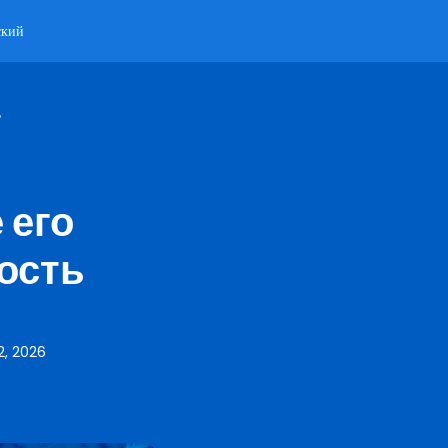
ский
ь
 его
ость
2, 2026