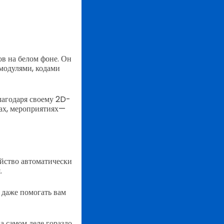
в на белом фоне. Он
модулями, кодами
лагодаря своему 2D-
жах, мероприятиях—
ойство автоматически
.
 даже помогать вам
а самом деле гораздо