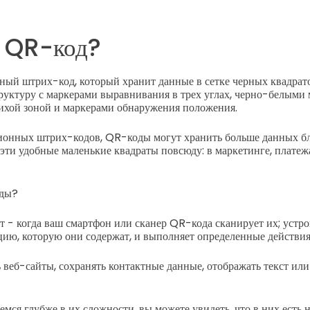
е QR-код?
ный штрих-код, который хранит данные в сетке черных квадрато
руктуру с маркерами выравнивания в трех углах, черно-белыми 
ихой зоной и маркерами обнаружения положения.
ионных штрих-кодов, QR-коды могут хранить больше данных б
 эти удобные маленькие квадраты повсюду: в маркетинге, плате
оды?
 - когда ваш смартфон или сканер QR-кода сканирует их; устр
ию, которую они содержат, и выполняет определенные действия
 веб-сайты, сохранять контактные данные, отображать текст или
мся глубже в их сложности, вы можете увидеть, что в них есть н