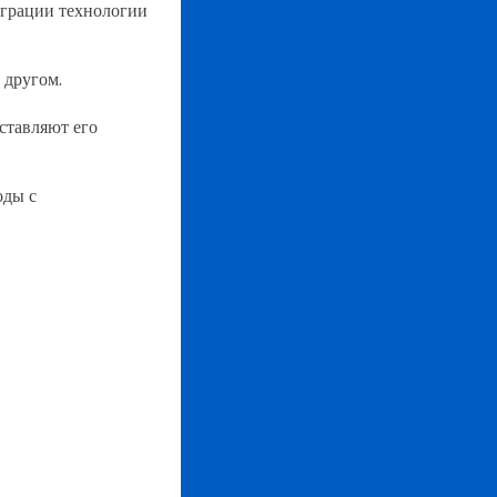
грации технологии
 другом.
аставляют его
оды с