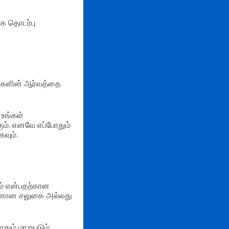
ாக தொடர்பு
ர்களின் ஆர்வத்தை
 உங்கள்
ம். எனவே எப்போதும்
வும்.
ம் என்பதற்கான
ன்னான சலுகை அல்லது
தும் மாறுபடும்.