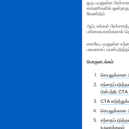
ஒரு பயனுள்ள பிரச்சார
காரணிகளில் ஒன்றாகும
வேண்டும்.
ஆம், உங்கள் பிரச்சார
பார்வையாளர்களால் தொ
எனவே, பயனுள்ள சந்தை
பரவலாகப் பயன்படுத்தப
பொருளடக்கம்
செயலுக்கான அ
சந்தைப்படுத்த
பின்பற்றி, CTA
CTA எடுத்துக்
செயலுக்கான அ
சந்தைப்படுத்த
உருவாக்கவும்