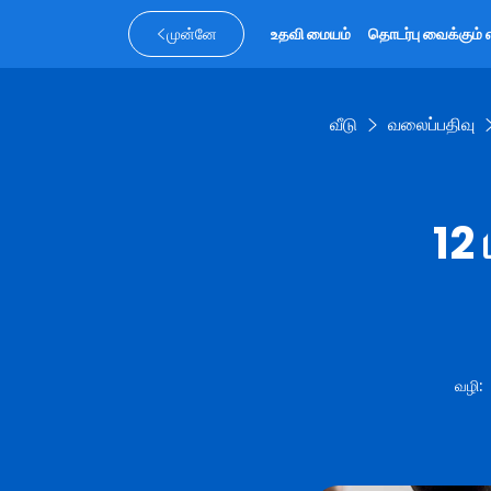
முன்னே
உதவி மையம்
தொடர்பு வைக்கும் 
வீடு
வலைப்பதிவு
12 
வழி