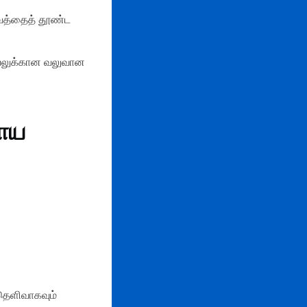
்வத்தைத் தூண்ட
செயலுக்கான வலுவான
டாய
 தெளிவாகவும்