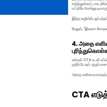
எடுத்துக்காட்டாக, நீ
மட்டுமே செல்லுபடியாகு
இந்த வழியில், ஒப்பந்த
மேலும், "இலவச சோதன
4. அதை எளிமை
புரிந்துகொள்
உங்கள் CTA உடன் எப்
குறிப்பிடவும். குழப
அதை எளிமையாகவும், சு
CTA எடுத்