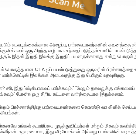
டப்படும் நடவடிக்கைக்கான அழைப்பு, பார்வையாளர்களின் கவனத்தை ஈர்
விக்கவும் ஒரு சிறந்த வழியாக சந்தைப்படுத்தல் உலகில் பயன்படுத்த
கும். இதன் இறுதி இலக்கு இறுதிப் பயனருக்கானது என்று பொருள்
்கில் பொருத்தமான CTA ஐப் பயன்படுத்துவது ஒருவரின் பிரச்சாரத்தை
 மார்க்கெட்டிங் இலக்கை அடைவதற்கு இது பெரிதும் உதவுகிறது.
சரி, இது "வீடியோவைப் பார்க்கவும்," "மேலும் தகவலுக்கு எங்களைப்
்கவும்" போன்ற ஒரு சிறிய கட்டளை வார்த்தையாக இருக்கலாம்.
 மற்றும் பிரச்சாரத்திற்கு பார்வையாளர்களை கொண்டு வர கிளிக் செய
கியங்கள்.
கனவே உங்கள் தயாரிப்பை முடித்துவிட்டீர்கள் மற்றும் மிகவும் கவர்ச்ச
ள்ளீர்கள். உதாரணமாக, இது வீடியோக்கள் அல்லது படங்களின் வடிவத்த