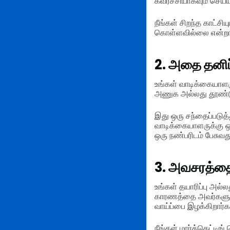
கவர்ச்சியாகவும் செய்ய
நீங்கள் சிறந்த காட்ச
கொள்ளவில்லை என்றால்,
2. அதை தனிப்
உங்கள் வாடிக்கையாளர
அணுக அல்லது தூண்டு
இது ஒரு சந்தைப்படுத
வாடிக்கையாளருக்கு 
ஒரு நண்பரிடம் பேசுவத
3. அவசரத்தை
உங்கள் தயாரிப்பு அ
காரணத்தை அவர்களுக்
வாய்ப்பை இழக்கிறார்
நீங்கள் மார்க்கெட்டி