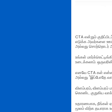
CTA என்றும் குறிப்பி
எடுக்க அவர்களை ஊக்கு
அல்லது சொற்றொடர் ஆ
உங்கள் மார்க்கெட்டிங
உடைக்கலாம். ஒருவரின்
எனவே CTA கள் என்ன? 
அல்லது "இப்போதே வாங
விளம்பரம், விளம்பரம்
கொண்ட குறுகிய வாக்
உதாரணமாக, நீங்கள் ஏற்
மூலம் விற்க தயாராக உ