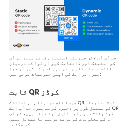
جب آپ آن لائن جنریٹر استعمال کرتے ہیں، تو آپ
کو اسٹیٹک اور ڈائنامک کیو آر کوڈ کے درمیان
انتخاب ملے گا۔ یہ دو اہم قسم کے کیو آر کوڈ
ہیں، ہر ایک کی اپنی خصوصیات ہوتی ہیں:
ثابت QR کوڈز
جیسا نام سراہتا ہے، استاتک QR کوڈ معلومات
کو مستقل طور پر ذخیرہ کرتے ہیں۔ جب آپ ایک QR
کوڈ بناتے ہیں اور ڈاؤن لوڈ کرتے ہیں، تو آپ
اس کی معلومات کو مزید ترمیم یا تبدیل نہیں
کر سکتے۔