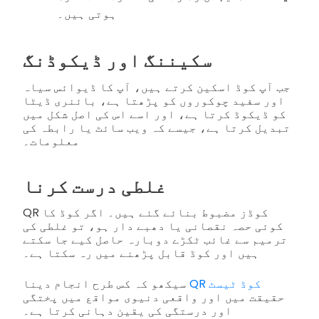
ہوتی ہیں۔
سکیننگ اور ڈیکوڈنگ
جب آپ کوڈ اسکین کرتے ہیں، آپ کا ڈیوائس سیاہ
اور سفید چوکوروں کو پڑھتا ہے، بائنری ڈیٹا
کو ڈیکوڈ کرتا ہے، اور اسے اس کی اصل شکل میں
تبدیل کرتا ہے، جیسے کہ ویب سائٹ یا رابطہ کی
معلومات۔
غلطی درست کرنا
QR کوڈز مضبوط بنائے گئے ہیں۔ اگر کوڈ کا
کوئی حصہ نقصانی یا دھبے دار ہو، تو غلطی کی
ترمیم سے غائب ٹکڑے دوبارہ حاصل کیے جا سکتے
ہیں اور کوڈ قابل پڑھنے میں رہ سکتا ہے۔
QR کوڈ ٹیسٹ
سیکھو کہ کس طرح انجام دینا
حقیقت میں اور واقعی دنیوی مواقع میں پختگی
اور درستگی کی یقین دہانی کرتا ہے۔