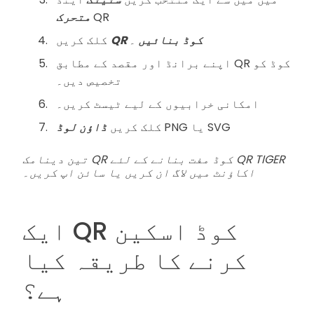
QR
متحرک
QR کوڈ بنائیں
۔
کلک کریں
اپنے برانڈ اور مقصد کے مطابق QR کوڈ کو
تخصیص دیں۔
امکانی خرابیوں کے لیے ٹیسٹ کریں۔
PNG یا SVG
ڈاؤن لوڈ
کلک کریں
تین دینامک QR کوڈ مفت بنانے کے لئے QR TIGER
اکاؤنٹ میں لاگ ان کریں یا سائن اپ کریں۔
ایک QR کوڈ اسکین
کرنے کا طریقہ کیا
ہے؟