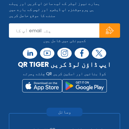
ہمارے نیوز لیٹر کے لیے سائن اپ کریں اور پہلے
ہی پروموشنز، اپ ڈیٹس، اور ٹپس کے بارے میں
سننے کا موقع حاصل کریں
کمیونٹی میں شامل ہوں
QR TIGER ایپ ڈاؤن لوڈ کریں
چلتے پھرتے QR کوڈ بنائیں اور اسکین کریں
وسائل