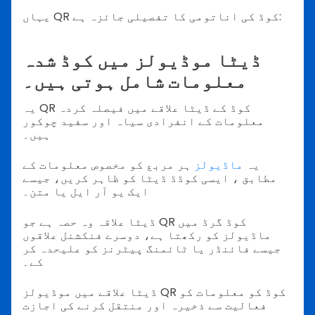
یہاں QR کوڈ کی اناتومی کا تفصیلی جائزہ ہے:
ڈیٹا موڈیولز میں کوڈ شدہ
معلومات شامل ہوتی ہیں۔
یہ QR کوڈ کے ڈیٹا علاقے میں فیصلہ کردہ
معلومات کے انفرادی سیاہ اور سفید چوکور
ہیں۔
یہ
ماڈیولز
ہر مربع کو مخصوص معلومات کے
مطابق ، ایسی کوڈڈ ڈیٹا کو ظاہر کریں، جیسے
ایک یو آر ایل یا متن۔
ڈیٹا علاقہ وہ حصہ ہے جو QR کوڈ گرڈ میں
ماڈیولز کو رکھتا ہے، دوسرے فنکشنل علاقوں
جیسے فائنڈر یا ٹائمنگ پیٹرنز کو علیحدہ کر
کے۔
ڈیٹا علاقے میں موڈیولز QR کوڈ کو معلومات کو
فعالیت سے ذخیرہ اور منتقل کرنے کی اجازت