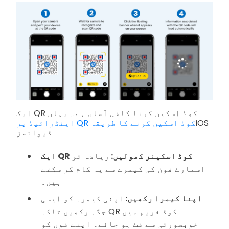
ایک QR کوڈ اسکین کرنا کافی آسان ہے۔ یہاں
iOS
اینڈرائیڈ پر QR کوڈ اسکین کرنے کا طریقہ
ڈیوائسز
ایک QR کوڈ اسکینر کھولیں:
زیادہ تر
اسمارٹ فون کی کیمرے سے یہ کام کر سکتے
ہیں۔
اپنا کیمرا رکھیں:
اپنی کیمرہ کو ایسی
جگہ رکھیں تاکہ QR کوڈ فریم میں
خوبصورتی سے فٹ ہو جائے۔ اپنے فون کو