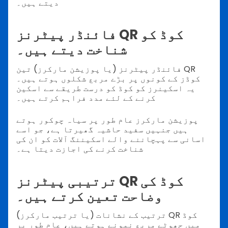
دیتے ہیں۔
فائنڈر پیٹرنز QR کوڈ کو
شناخت دیتے ہیں۔
فائنڈر پیٹرنز (یا پوزیشن مارکرز) تین QR
کوڈز کے کونوں پر بڑے مربع شکلوں ہوتے ہیں۔
یہ اسکینرز کو کوڈ کو درست طریقے سے اسکین
کرنے کے لئے مدد فراہم کرتے ہیں۔
پوزیشن مارکرز عام طور پر سیاہ چوکور ہوتے
ہیں جنہیں سفید حاشیہ گھیرتا ہے، جو اسے
اسانی سے پہچاننے والے اسکیننگ آلات کو ان کی
شناخت کرنے کی اجازت دیتا ہے۔
ترتیبی پیٹرنز QR کوڈ کی
وضاحت تعین کرتے ہیں۔
ترتیب کے نشانات (یا ترتیب مارکرز) QR کوڈ
میں چھوٹے مربع نمونے ہوتے ہیں، عام طور پر