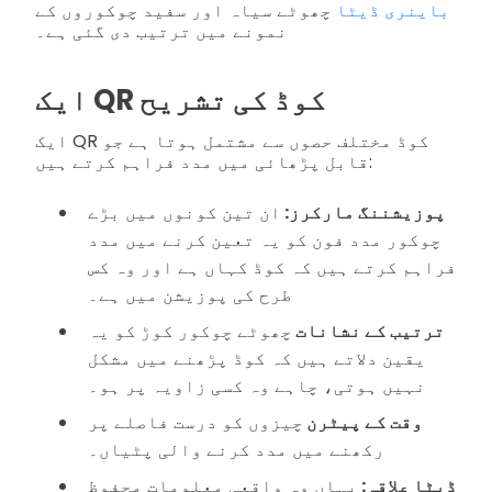
باينری ڈیٹا
چھوٹے سیاہ اور سفید چوکوروں کے
نمونے میں ترتیب دی گئی ہے۔
ایک QR کوڈ کی تشریح
ایک QR کوڈ مختلف حصوں سے مشتمل ہوتا ہے جو
قابل پڑھائی میں مدد فراہم کرتے ہیں:
پوزیشننگ مارکرز:
ان تین کونوں میں بڑے
چوکور مدد فون کو یہ تعین کرنے میں مدد
فراہم کرتے ہیں کہ کوڈ کہاں ہے اور وہ کس
طرح کی پوزیشن میں ہے۔
ترتیب کے نشانات
چھوٹے چوکور کوڑ کو یہ
یقین دلاتے ہیں کہ کوڈ پڑھنے میں مشکل
نہیں ہوتی، چاہے وہ کسی زاویہ پر ہو۔
وقت کے پیٹرن
چیزوں کو درست فاصلے پر
رکھنے میں مدد کرنے والی پٹیاں۔
ڈیٹا علاقہ:
یہاں وہ واقعی معلومات محفوظ