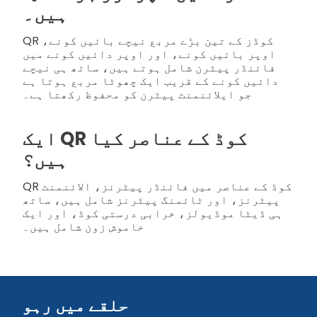
ہیں۔
QR کوڈز کے تین بڑے مربع نیچے بائیں کونے،
اوپر بائیں کونے، اور اوپر دائیں کونے میں
فائنڈر پیٹرن شامل ہوتے ہیں، ساتھ ہی نیچے
دائیں کونے کے قریب ایک چھوٹا مربع ہوتا ہے
جو ایلائنمنٹ پیٹرن کو محفوظ رکھتا ہے۔
ایک QR کوڈ کے عناصر کیا
ہیں؟
QR کوڈ کے عناصر میں فائنڈر پیٹرنز، الائنمنٹ
پیٹرنز، اور ٹائمنگ پیٹرنز شامل ہیں، ساتھ
ہی ڈیٹا موڈیولز، خرابی درستی کوڈ، اور ایک
خاموش زون شامل ہیں۔
حلقے میں رہو