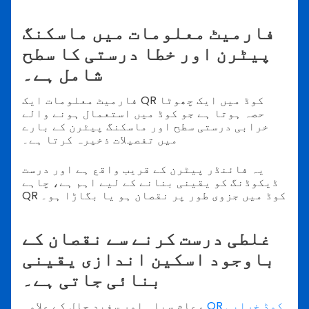
فارمیٹ معلومات میں ماسکنگ
پیٹرن اور خطا درستی کا سطح
شامل ہے۔
فارمیٹ معلومات ایک QR کوڈ میں ایک چھوٹا
حصہ ہوتا ہے جو کوڈ میں استعمال ہونے والے
خرابی درستی سطح اور ماسکنگ پیٹرن کے بارے
میں تفصیلات ذخیرہ کرتا ہے۔
یہ فائنڈر پیٹرن کے قریب واقع ہے اور درست
ڈیکوڈنگ کو یقینی بنانے کے لیے اہم ہے، چاہے
QR کوڈ میں جزوی طور پر نقصان ہو یا بگاڑا ہو۔
غلطی درست کرنے سے نقصان کے
باوجود اسکین اندازی یقینی
بنائی جاتی ہے۔
QR کوڈ خرابی
عام سیاہ اور سفید جال کے علاوہ،