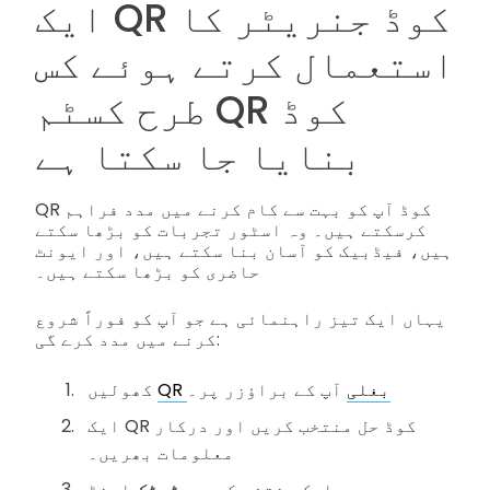
ایک QR کوڈ جنریٹر کا
استعمال کرتے ہوئے کس
طرح کسٹم QR کوڈ
بنایا جا سکتا ہے
QR کوڈ آپ کو بہت سے کام کرنے میں مدد فراہم
کرسکتے ہیں۔ وہ اسٹور تجربات کو بڑھا سکتے
ہیں، فیڈبیک کو آسان بنا سکتے ہیں، اور ایونٹ
حاضری کو بڑھا سکتے ہیں۔
یہاں ایک تیز راہنمائی ہے جو آپ کو فوراً شروع
کرنے میں مدد کرے گی:
QR بغلی
آپ کے براؤزر پر۔
کھولیں
ایک QR کوڈ حل منتخب کریں اور درکار
معلومات بھریں۔
میں میں سے ایک منتخب کریں
سٹیٹک
اینڈ