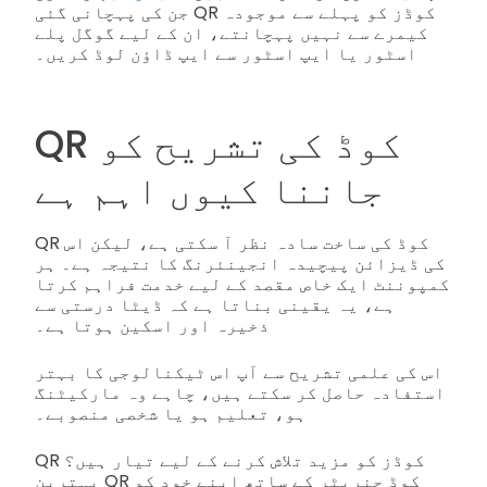
جن کی پہچانی گئی QR کوڈز کو پہلے سے موجودہ
کیمرے سے نہیں پہچانتے، ان کے لیے گوگل پلے
اسٹور یا ایپ اسٹور سے ایپ ڈاؤن لوڈ کریں۔
QR کوڈ کی تشریح کو
جاننا کیوں اہم ہے
QR کوڈ کی ساخت سادہ نظر آ سکتی ہے، لیکن اس
کی ڈیزائن پیچیدہ انجینئرنگ کا نتیجہ ہے۔ ہر
کمپوننٹ ایک خاص مقصد کے لیے خدمت فراہم کرتا
ہے، یہ یقینی بناتا ہے کہ ڈیٹا درستی سے
ذخیرہ اور اسکین ہوتا ہے۔
اس کی علمی تشریح سے آپ اس ٹیکنالوجی کا بہتر
استفادہ حاصل کر سکتے ہیں، چاہے وہ مارکیٹنگ
ہو، تعلیم ہو یا شخصی منصوبے۔
QR کوڈز کو مزید تلاش کرنے کے لیے تیار ہیں؟
بہترین QR کوڈ جنریٹر کے ساتھ اپنے خود کو