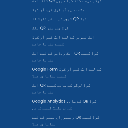
ڈائنامک QR کوڈز کیسے کام کرتے ہیں
متعدد یو آر ایل کیو آر کوڈ
ڈیجیٹل بزنس کارڈ کا QR کوڈ
بلک QR کوڈ جنریٹر
ایک تصویر کے لئے ایک کیو آر کوڈ
کیسے بنایا جائے
ایک ویڈیو کے لیے ایک QR کوڈ کیسے
بنایا جائے
Google Form کے لیے ایک کیو آر کوڈ
کیسے بنایا جائے؟
ایک QR کوڈ لوگو کے ساتھ کیسے
بنایا جائے
Google Analytics کے ساتھ QR کوڈ
کی ٹریکنگ کیسے کریں
ریستوراں مینو کے لیے QR کوڈ کیسے
بنایا جائے؟