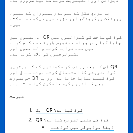
ڈیزائن اور انٹیگریٹ کرنے کے لیے ضروری ہے۔
یہ مربع شکل کے نمونے ریستوراں کے مینو،
پروڈکٹ پیکیجنگ، اور مزید میں دیکھے جا سکتے
ہیں۔
اس مضمون میں QR کوڈ کی ساخت کی گہرائیوں میں
جایا گیا ہے، جو اسے مخصوص طریقے سے کام کرنے
میں مدد فراہم کرنے والے حصوں اور
تکنولوجیوں کی تلاش کرتا ہے۔
اس کے بعد ہم آپ کو سکھائیں گے کہ بہترین QR
کوڈ جنریٹر کا استعمال کرتے ہوئے فعال اور
خوبصورت QR کوڈ کیسے بنایا جاتا ہے اور یہ
بھی کہ انہیں کیسے اسکین کیا جاتا ہے۔
فہرست
ایک QR کوڈ کیا ہے؟
QR کوڈ کی علمی تشریح کیا ہے؟
ڈیٹا موڈیولز میں کوڈ شدہ