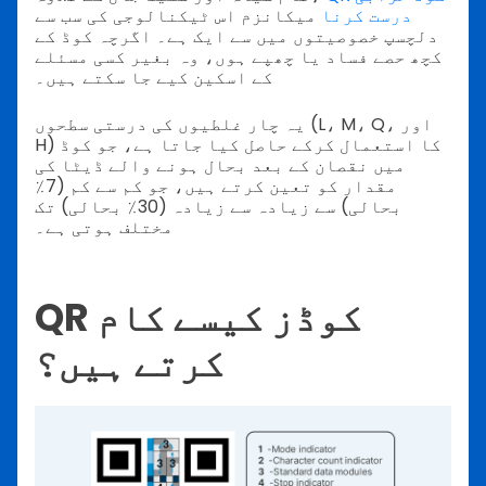
درست کرنا
میکانزم اس ٹیکنالوجی کی سب سے
دلچسپ خصوصیتوں میں سے ایک ہے۔ اگرچہ کوڈ کے
کچھ حصے فساد یا چھپے ہوں، وہ بغیر کسی مسئلے
کے اسکین کیے جا سکتے ہیں۔
یہ چار غلطیوں کی درستی سطحوں (L، M، Q، اور
H) کا استعمال کرکے حاصل کیا جاتا ہے، جو کوڈ
میں نقصان کے بعد بحال ہونے والے ڈیٹا کی
مقدار کو تعین کرتے ہیں، جو کم سے کم (7٪
بحالی) سے زیادہ سے زیادہ (30٪ بحالی) تک
مختلف ہوتی ہے۔
QR کوڈز کیسے کام
کرتے ہیں؟