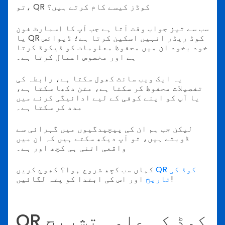
تو، QR کوڈز کیسے کام کرتے ہیں؟
سب سے تیز جواب وقت آتا ہے جب آپ کا اسمارٹ فون
یا QR کوڈ ریڈر انہیں اسکین کرتا ہے؛ ڈیوائس
خود بخود ان میں محفوظ معلومات کو ڈیکوڈ کرتا
ہے اور مخصوص اعمال کرتا ہے۔
یہ ایک ویب سائٹ کھول سکتا ہے، رابطہ کی
تفصیلات محفوظ کر سکتا ہے، متن دکھا سکتا ہے،
یا آپ کو اپنے کوفی کے لیے ادائیگی کرنے میں
مدد کر سکتا ہے۔
لیکن جب ہم ان کی پیچیدگیوں میں گہرائی سے
ڈوبتے ہیں، تو آپ دیکھ سکتے ہیں کہ ان میں
واقعی اتنی ہی کچھ اور ہے۔
QR کوڈ کی
کہاں سب کچھ شروع ہوا؟ کھوج کریں
اور اس کی ابتدا کو پتہ لگائیں!
تاریخ
QR کوڈ کی علمی تشریح