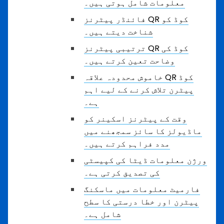
معلومات شامل ہوتی ہیں۔
فائنڈر پیٹرنز QR کوڈ کو
شناخت دیتے ہیں۔
ترتیبی پیٹرنز QR کوڈ کی
وضاحت تعین کرتے ہیں۔
خاموش محدودہ علاقہ QR کوڈ
پیٹرن تلاش کرنے کے لیے اہم
ہے۔
وقت کے پیٹرنز اسکینر کو
ماڈیولز کا سائز سمجھنے میں
مدد فراہم کرتے ہیں۔
ورژن معلومات ڈیٹا کی کپیسٹی
کی تصدیق کرتی ہے۔
فارمیٹ معلومات میں ماسکنگ
پیٹرن اور خطا درستی کا سطح
شامل ہے۔