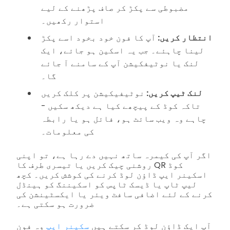
مضبوطی سے پکڑ کر صاف پڑھنے کے لیے
استوار رکھیں۔
انتظار کریں:
آپ کا فون خود بخود اسے پکڑ
لینا چاہئے۔ جب یہ اسکین ہو جائے، ایک
لنک یا نوٹیفکیشن آپ کے سامنے آ جائے
گا۔
لنک ٹیپ کریں:
نوٹیفیکیشن پر کلک کریں
تاکہ کوڈ کے پیچھے کیا ہے دیکھ سکیں -
چاہے وہ ویب سائٹ ہو، فائل ہو یا رابطہ
کی معلومات۔
اگر آپ کی کیمرہ ساتھ نہیں دے رہا ہے، تو اپنی
روشنی چیک کریں یا تیسری طرف کا QR کوڈ
اسکینر ایپ ڈاؤن لوڈ کرنے کی کوشش کریں۔ کچھ
لیپ ٹاپ یا ڈیسک ٹاپس کو اسکیننگ کو ہینڈل
کرنے کے لئے اضافی سافٹ ویئر یا ایکسٹینشن کی
ضرورت ہو سکتی ہے۔
آپ ایک ڈاؤن لوڈ کر سکتے ہیں
سکینر ایپ
وہ فون