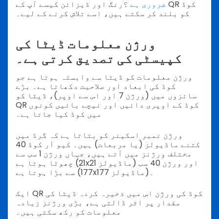
ضروری ہے
؟رنگ اور ڈیزائن کیسے آپ کے QR کوڈ
کو بلند کر سکتے ہیں، اسے تلاش کرنے کے لیے۔
ورژن معلومات ڈیٹا کی
کپیسٹی کی تصدیق کرتی ہے۔
ورژن معلومات کو ڈیٹا سے وابستہ ہوتا ہے جو
کوڈ کی ابعاد اور صلاحیت دکھاتا ہے۔ بڑے
سائزوں میں (ورژن 7 اور اس سے اوپر)، ڈیٹا کو
QR کوڈ کے اوپری دائیں اور نیچے بائیں کونوں
میں کوڈ کیا جاتا ہے۔
ورژن نمبر اسکینر کو بتاتا ہے کہ گرڈ میں
کتنے ماڈیولز (یا مربعات) ہیں۔ کیو آر کوڈ 40
مختلف ورژنز میں آتے ہیں، جہاں ورژن 1 سب سے
چھوٹا ہوتا ہے (21x21 ماڈیولز) اور ورژن 40 سب
سے بڑا ہوتا ہے (177x177 ماڈیولز)۔
ایک QR کوڈ کی ورژن اس میں ذخیرہ کردہ ڈیٹا کی
مقدار پر اثر ڈالتی ہے، بڑی ورژنز زیادہ
معلومات کو رکھ سکتی ہیں۔