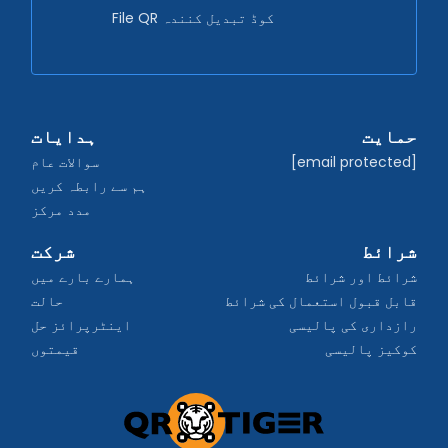
File QR کوڈ تبدیل کنندہ
حمایت
ہدایات
[email protected]
سوالات عام
ہم سے رابطہ کریں
مدد مرکز
شرائط
شرکت
شرائط اور شرائط
ہمارے بارے میں
قابل قبول استعمال کی شرائط
حالت
رازداری کی پالیسی
اینٹرپرائز حل
کوکیز پالیسی
قیمتوں