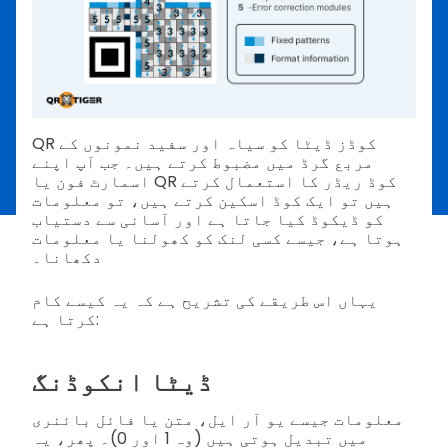
QR کوڈز ڈیٹا کو سیاہ اور سفید نمونوں کے
مربع گرڈ میں مضبوط کرتے ہیں۔ جب آپ اپنے
اسمارٹ فون یا QR کوڈ ریڈر کا استعمال کرتے
ہیں تو ایک کوڈ اسکین کرتے ہیں، تو معلومات
کو ڈیکوڈ کیا جاتا ہے اور آسانی سے دستیاب
ہوتا ہے، جیسے کسی لنک کو کھولنا یا معلومات
دکھانا۔
یہاں اس طریقے کی تشریح ہے کہ یہ کیسے کام
کرتا ہے:
ڈیٹا انکوڈنگ
معلومات جیسے یو آر ایل، متن یا فائل بائنری
میں تبدیل ہوتی ہیں (وہ 1 اور 0)۔ پھر، یہ