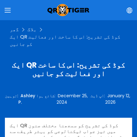
بلاگ
گھر
ایک QR کوڈ کی تشریح: اس کا ساخت اور فعالیت
کو جانیں
ایک QR کوڈ کی تشریح: اس کا ساخت
اور فعالیت کو جانیں
January 12,
:
اپ ڈیٹ
December 25,
:
شائع ہوا
Ashley
:
توہین
P.
2024
2026
ایک QR کوڈ کی تشریح کو سمجھنا مختلف صنون
میں تیز جواب ٹیکنالوجی کو بہتر طریقے سے