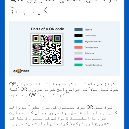
کیا ہے؟
QR کوڈز کی کام کرنے کو سمجھنے کے لئے، سوال
"کیا QR کوڈ کیا ہے؟" کا جواب واضح کرنا ضروری
""
ایک QR کوڈ کیا ہے؟
ہے۔
صرف پکسلوں کی طرح نظر آنے والے QR کوڈ میں
کئی اہم اجزاء شامل ہوتے ہیں جو آپ کے اسمارٹ
فون یا اسکیننگ ڈیوائس کو مضمون ڈیٹا کو
تشریح اور ڈیکوڈ کرنے کی اجازت دیتے ہیں۔