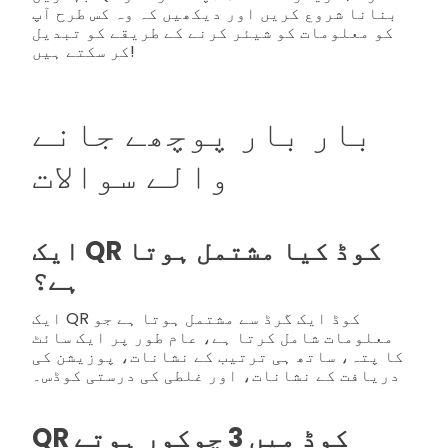
بنانا شروع کریں اور دیکھیں کہ وہ کس طرح آپ
کو معلومات کو شیئر کرنے کے طریقے کو تبدیل
کر سکتے ہیں!
بار بار پوچھے جانے
والے سوالات
ایک QR کوڈ کیا مشتمل ہوتا
ہے؟
ایک QR کوڈ ایک گرڈ سے مشتمل ہوتا ہے جو
معلومات شامل کرتا ہے، عام طور پر ایک سائٹ
کا پتہ، ساتھ ہی ترتیب کے نشانات، پوزیشن کی
دریافت کے نشانات، اور غلطی کی درستی کوڈس۔
QR کوڈ میں 3 چوکور ہوتے