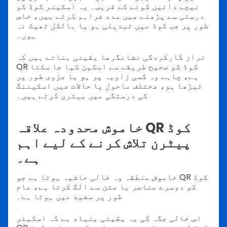
نیچے دائیں کونے کے قریب۔ یہ اسکینر کوڈ کو
درستی سے پڑھنے میں مدد فراہم کرتے ہیں، خاص
طور پر جب کوڈ میں تبدیلی ہو یا بالکل ٹھیک نہ
ہوں۔
تراز کارکردگی نشانگرها یقینی بناتے ہیں کہ
QR کوڈ کو صحیح طریقے سے اسکین کیا جا سکتا
ہے، چاہے وہ کسی زاویہ پر ہو یا جزوی طور پر
ٹیڑھا ہو، مختلف ماحول یا حالات میں اسکیننگ
کی درستگی میں بہتری کرتے ہیں۔
خاموش محدودہ علاقہ QR کوڈ
پیٹرن تلاش کرنے کے لیے اہم
ہے۔
خاموش منطقہ وہ خالی حاشیہ ہوتا ہے جو QR کوڈ
کو دوسرے عناصر یا متن سے الگ کرتا ہے، عام
طور پر سفید میں ہوتا ہے۔
اس خالی جگہ کی یہ یقینی بنیاد ہے کہ اسکینر