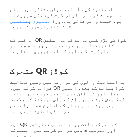
استاتیک کیو آر کوڈ وہاں مثالی ہیں جہاں
معلومات کو بار بار اپ ڈیٹ کرنے کی ضرورت نہ
ہو، جیسے وائی فائی پاس ورڈ
تشہیری پیشکشیں
ڈسکاؤنٹ واوچرز کی طرح۔
اس قسم کے QR کوڈ کی بڑی کمی یہ ہے کہ یہ اسکین
کا ٹریکنگ نہیں کرنے دیتا، جو عام طور پر
مارکیٹنگ مقاصد کے لیے ضروری ہوتا ہے۔
متحرک QR کوڈز
یہ استاتیک والوں کی موازنہ میں وسیع فعالیت
فراہم کرتے ہیں۔ QR کوڈ بنانے کے بعد، انہیں
مواد اور ڈیزائن میں ترمیم کرنے میں زیادہ
لچک پیش کرتے ہیں۔ ان کے پاس ٹریکنگ کی صلاحیت
بھی ہوتی ہے، جو آپ کو اسکین شماریات جمع
کرنے کی اجازت دیتی ہے۔
کچھ QR کوڈ میکر سافٹ ویئر دوسری فعلیتوں
اور خصوصیات بھی فراہم کرتے ہیں، جیسے کہ
مندرجہ ذیل: