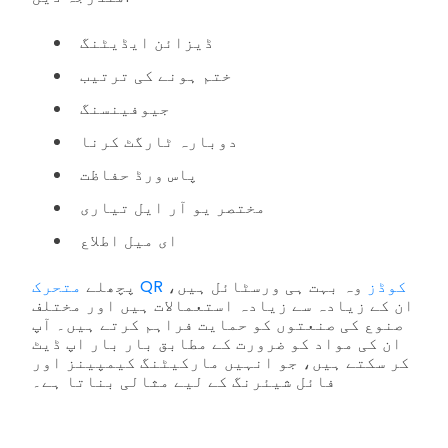
ڈیزائن ایڈیٹنگ
ختم ہونے کی ترتیب
جیوفینسنگ
دوبارہ ٹارگٹ کرنا
پاس ورڈ حفاظت
مختصر یو آر ایل تیاری
ای میل اطلاع
متحرک QR کوڈز
وہ بہت ہی ورسٹائل ہیں،
پچھلے
ان کے زیادہ سے زیادہ استعمالات ہیں اور مختلف
صنوع کی صنعتوں کو حمایت فراہم کرتے ہیں۔ آپ
ان کی مواد کو ضرورت کے مطابق بار بار اپ ڈیٹ
کر سکتے ہیں، جو انہیں مارکیٹنگ کیمپینز اور
فائل شیئرنگ کے لیے مثالی بناتا ہے۔