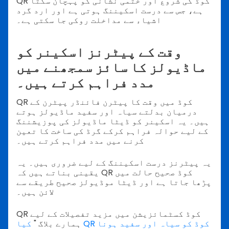
QR کوڈ کی شروع اور ختمی نشانی کو پہچان سکتا
ہے، جس سے درست اسکیننگ ہوتی ہے اور ارد گرد
اشیاء سے مداخلت روکی جا سکتی ہے۔
وقت کے پیٹرنز اسکینر کو
ماڈیولز کا سائز سمجھنے میں
مدد فراہم کرتے ہیں۔
QR کوڈ میں وقت کا پیٹرن فائنڈر پیٹرن کے
درمیان بدلتے سیاہ اور سفید ماڈیولز ہوتے
ہیں۔ یہ اسکینر کو ڈیٹا ماڈیولز کی پوزیشننگ
کے لیے حوالہ فراہم کرکے گرڈ کی ساخت کا تعین
کرنے میں مدد فراہم کرتے ہیں۔
یہ پیٹرنز درست اسکیننگ کے لیے ضروری ہیں۔ یہ
یقینی بناتے ہیں کہ QR کوڈ صحیح حالت میں
پڑھا جاتا ہے اور ڈیٹا موڈیولز صحیح طریقے سے
لائن ہیں۔
QR کوڈ کسٹمائزیشن میں مزید تفصیلات کے لیے
ہمارے بلاگ "
کیا QR کوڈ کو سیاہ اور سفید ہونا