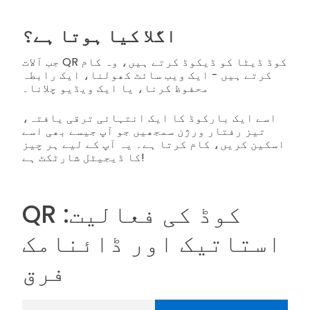
اگلا کیا ہوتا ہے؟
جب آلات QR کوڈ ڈیٹا کو ڈیکوڈ کرتے ہیں، وہ کام
کرتے ہیں - ایک ویب سائٹ کھولنا، ایک رابطہ
محفوظ کرنا، یا ایک ویڈیو چلانا۔
اسے ایک بارکوڈ کا ایک انتہائی ترقی یافتہ،
تیز رفتار ورژن سمجھیں جو آپ جیسے بھی اسے
اسکین کریں، کام کرتا ہے۔ یہ آپ کے لیے ہر چیز
کا ڈیجیٹل شارٹکٹ ہے!
QR کوڈ کی فعالیت:
استاتیک اور ڈائنامک
فرق