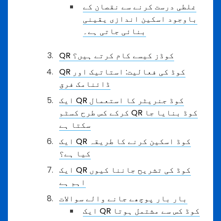
غلطی درست کرنے سے نقصان کے
باوجود اسکین اندازی یقینی
بنائی جاتی ہے۔
QR کوڈز کیسے کام کرتے ہیں؟
QR کوڈ کی فعالیت: استاتیک اور
ڈائنامک فرق
ایک QR کوڈ جنریٹر کا استعمال
کرکے کس طرح کسٹم QR کوڈ بنایا جا
سکتا ہے
ایک QR کوڈ اسکین کرنے کا طریقہ
کیا ہے؟
ایک QR کوڈ کی تشریح جاننا کیوں
اہم ہے
بار بار پوچھے جانے والے سوالات
ایک QR کوڈ کس سے مشتمل ہوتا