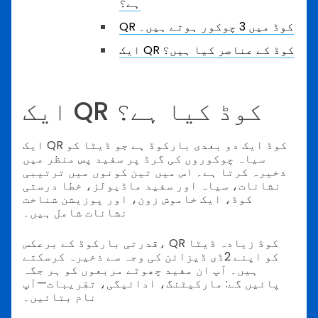
ہے؟
QR کوڈ میں 3 چوکور ہوتے ہیں۔
ایک QR کوڈ کے عناصر کیا ہیں؟
ایک QR کوڈ کیا ہے؟
ایک QR کوڈ ایک دو بعدی بارکوڈ ہے جو ڈیٹا کو
سیاہ چوکوروں کی گرڈ پر سفید پس منظر میں
ذخیرہ کرتا ہے۔ اس میں تین کونوں میں ترتیبی
نشانات، سیاہ اور سفید ماڈیولز، خطا درستی
کوڈ، ایک خاموش زون، اور پوزیشن شناخت
نشانات شامل ہیں۔
قدرتی بارکوڈ کے برعکس، QR کوڈ زیادہ ڈیٹا
کو اپنے 2ڈی ڈیزائن کی وجہ سے ذخیرہ کرسکتے
ہیں۔ آپ ان مفید چھوٹے مربعوں کو ہر جگہ
پائیں گے: مارکیٹنگ، ادائیگی، تقریبات—آپ
نام بتائیں۔