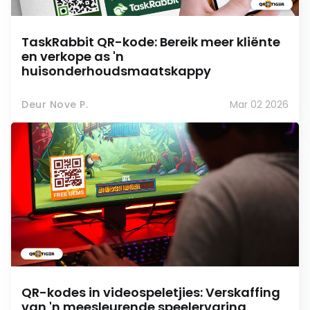
TaskRabbit QR-kode: Bereik meer kliënte
en verkope as 'n
huisonderhoudsmaatskappy
Deur Nove P.
Mar 02 2026
QR-kodes in videospeletjies: Verskaffing
van 'n meesleurende speelervaring