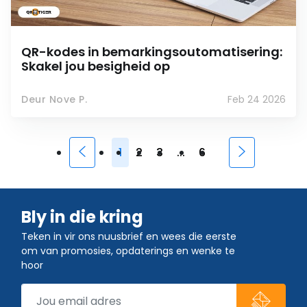
QR-kodes in bemarkingsoutomatisering:
Skakel jou besigheid op
Deur Nove P.
Feb 24 2026
1
2
3
...
6
Bly in die kring
Teken in vir ons nuusbrief en wees die eerste
om van promosies, opdaterings en wenke te
hoor