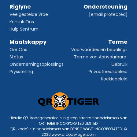
Riglyne
Ondersteuning
Veelgestelde vrae
[email protected]
Kontak Ons
Hulp Sentrum
Maatskappy
Terme
Oor Ons
Voorwaardes en bepalings
Status
Terme van Aanvaarbare 
Ondernemingsoplossings
Gebruik
Prysstelling
Privaatheidsbeleid
Koekiebeleid
Hierdie QR-kodegenerator is 'n geregistreerde handelsmerk van
QR TIGER INCORPORATED LIMITED.
'QR-kode' is 'n handelsmerk van DENSO WAVE INCORPORATED. ©
2026 www.qrcode-tiger.com