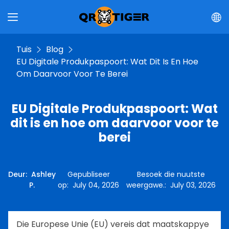
Tuis
Blog
EU Digitale Produkpaspoort: Wat Dit Is En Hoe
Om Daarvoor Voor Te Berei
EU Digitale Produkpaspoort: Wat
dit is en hoe om daarvoor voor te
berei
Deur
:
Ashley
Gepubliseer
Besoek die nuutste
P.
op
:
July 04, 2026
weergawe.
:
July 03, 2026
Die Europese Unie (EU) vereis dat maatskappye