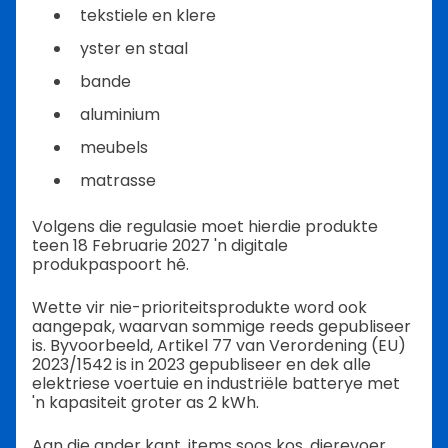
tekstiele en klere
yster en staal
bande
aluminium
meubels
matrasse
Volgens die regulasie moet hierdie produkte
teen 18 Februarie 2027 'n digitale
produkpaspoort hê.
Wette vir nie-prioriteitsprodukte word ook
aangepak, waarvan sommige reeds gepubliseer
is. Byvoorbeeld, Artikel 77 van Verordening (EU)
2023/1542 is in 2023 gepubliseer en dek alle
elektriese voertuie en industriële batterye met
'n kapasiteit groter as 2 kWh.
Aan die ander kant, items soos kos, dierevoer,