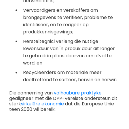
herwinbaar is;
Vervaardigers en verskaffers om
brongegevens te verifieer, probleme te
identifiseer, en te reageer op
produkkennisgewings;
Hersteltegnici verleng die nuttige
lewensduur van 'n produk deur dit langer
te gebruik in plaas daarvan om afval te
word; en
Recycleerders om materiale meer
doeltreffend te sorteer, herwin en herwin.
Die aanneming van
volhoubare praktyke
gealigneer met die DPP-vereiste ondersteun dit
sterk
sirkulêre ekonomie
dat die Europese Unie
teen 2050 wil bereik.