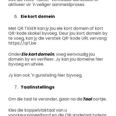
aktiveer vir 'n veiliger aanmeldproses.
Eie kort domein
Met QR TIGER kan jy jou eie kort domein of kort
QR-kode skakel byvoeg. Deur jou kort domein by
te voeg, kan jy die verstek QR-kode URL vervang:
https://qr1.be
Onder
Eie kort domein
, voeg eenvoudig jou
domein by en verifieer. Jy kan jou domeine hier
byvoeg en uitvee.
Jy kan ook 'n gunsteling hier byvoeg.
Taalinstellings
Om die taal te verander, gaan na die
Taal
oortjie.
Kies die koppelvlaktaal van u
voorkeurpaneelbord en die QR-kodetaal tydens