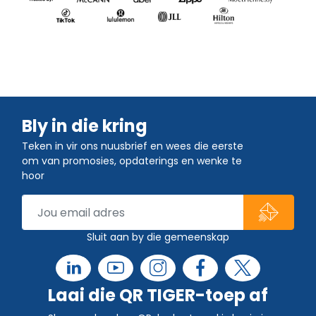
Bly in die kring
Teken in vir ons nuusbrief en wees die eerste
om van promosies, opdaterings en wenke te
hoor
Sluit aan by die gemeenskap
Laai die QR TIGER-toep af