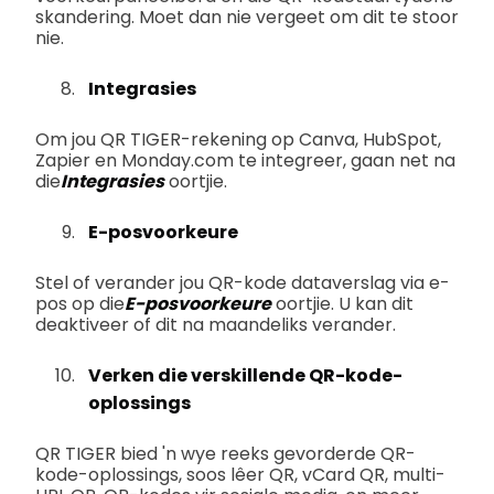
skandering. Moet dan nie vergeet om dit te stoor
nie.
Integrasies
Om jou QR TIGER-rekening op Canva, HubSpot,
Zapier en Monday.com te integreer, gaan net na
die
Integrasies
oortjie.
E-posvoorkeure
Stel of verander jou QR-kode dataverslag via e-
pos op die
E-posvoorkeure
oortjie. U kan dit
deaktiveer of dit na maandeliks verander.
Verken die verskillende QR-kode-
oplossings
QR TIGER bied 'n wye reeks gevorderde QR-
kode-oplossings, soos lêer QR, vCard QR, multi-