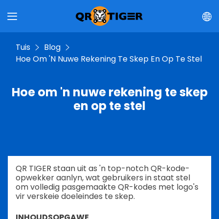
Tuis
Blog
Hoe Om 'n Nuwe Rekening Te Skep En Op Te Stel
Hoe om 'n nuwe rekening te skep
en op te stel
QR TIGER staan uit as 'n top-notch QR-kode-
opwekker aanlyn, wat gebruikers in staat stel
om volledig pasgemaakte QR-kodes met logo's
vir verskeie doeleindes te skep.
INHOUDSOPGAWE