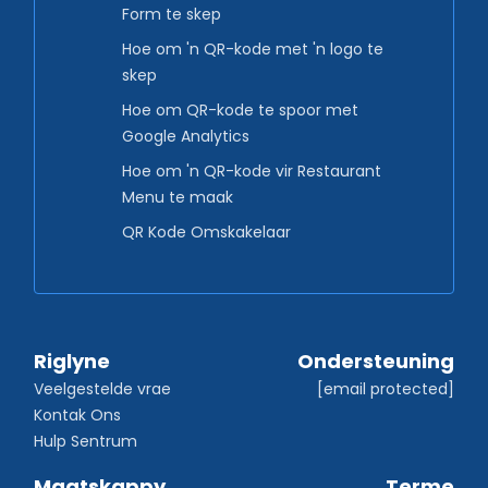
Form te skep
Hoe om 'n QR-kode met 'n logo te
skep
Hoe om QR-kode te spoor met
Google Analytics
Hoe om 'n QR-kode vir Restaurant
Menu te maak
QR Kode Omskakelaar
Riglyne
Ondersteuning
Veelgestelde vrae
[email protected]
Kontak Ons
Hulp Sentrum
Maatskappy
Terme