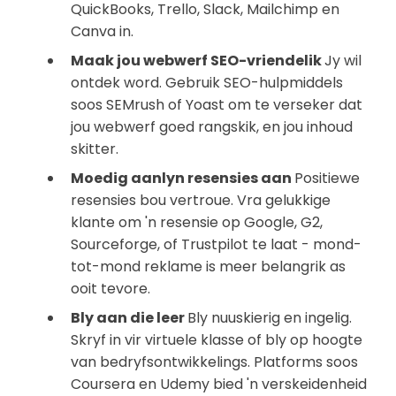
QuickBooks, Trello, Slack, Mailchimp en
Canva in.
Maak jou webwerf SEO-vriendelik
Jy wil
ontdek word. Gebruik SEO-hulpmiddels
soos SEMrush of Yoast om te verseker dat
jou webwerf goed rangskik, en jou inhoud
skitter.
Moedig aanlyn resensies aan
Positiewe
resensies bou vertroue. Vra gelukkige
klante om 'n resensie op Google, G2,
Sourceforge, of Trustpilot te laat - mond-
tot-mond reklame is meer belangrik as
ooit tevore.
Bly aan die leer
Bly nuuskierig en ingelig.
Skryf in vir virtuele klasse of bly op hoogte
van bedryfsontwikkelings. Platforms soos
Coursera en Udemy bied 'n verskeidenheid