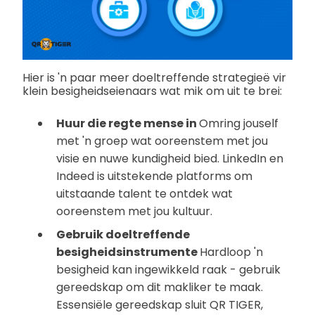
Hier is 'n paar meer doeltreffende strategieë vir
klein besigheidseienaars wat mik om uit te brei:
Huur die regte mense in
Omring jouself
met 'n groep wat ooreenstem met jou
visie en nuwe kundigheid bied. LinkedIn en
Indeed is uitstekende platforms om
uitstaande talent te ontdek wat
ooreenstem met jou kultuur.
Gebruik doeltreffende
besigheidsinstrumente
Hardloop 'n
besigheid kan ingewikkeld raak - gebruik
gereedskap om dit makliker te maak.
Essensiële gereedskap sluit QR TIGER,