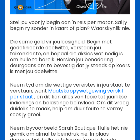
Stel jou voor jy begin aan 'n reis per motor. Sal jy
begin ry sonder 'n kaart of plan? Waarskynlik nie.
Die same geld vir jou besigheid. Begin met
gedefinieerde doelwitte, verstaan jou
teikenklante, en bepaal die aksies wat nodig is
om hulle te bereik. Hersien jou benadering
deurgaans om te bevestig dat jy steeds op koers
is met jou doelwitte.
Neem tyd om die wettige vereistes in jou staat te
verstaan, want
Maatskappywetgewing verskil
per staat
, en dit kan alles van fooie tot jaarlikse
indienings en belastinge beïnvloed. Om dit vroeg
duidelik te maak, help om duur foute te vermy
soos jy groei.
Neem byvoorbeeld Sarah Boutique. Hulle het nie
gemik om almal te beïndruk nie. In plaas
daarvan het hulle gefokus op 'n geteikende