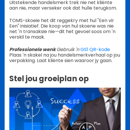
Uitstekende handelsmerk trek nie net kliënte
aan nie, maar verseker ook dat hulle terugkom.
TOMS-skoeie het dit reggekry met hul "Een vir
Een" inisiatief. Die koop van hul skoene was nie
net 'n transaksie nie—dit het gevoel soos om 'n
verskil te maak.
Professionele wenk
Gebruik 'n
GS1 QR-kode
Plaas 'n skakel na jou handelsmerkverhaal op jou
verpakking. Laat kliënte sien waaroor jy gaan.
Stel jou groeiplan op