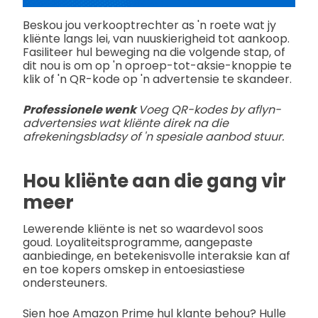
Beskou jou verkooptrechter as 'n roete wat jy
kliënte langs lei, van nuuskierigheid tot aankoop.
Fasiliteer hul beweging na die volgende stap, of
dit nou is om op 'n oproep-tot-aksie-knoppie te
klik of 'n QR-kode op 'n advertensie te skandeer.
Professionele wenk
Voeg QR-kodes by aflyn-
advertensies wat kliënte direk na die
afrekeningsbladsy of 'n spesiale aanbod stuur.
Hou kliënte aan die gang vir
meer
Lewerende kliënte is net so waardevol soos
goud. Loyaliteitsprogramme, aangepaste
aanbiedinge, en betekenisvolle interaksie kan af
en toe kopers omskep in entoesiastiese
ondersteuners.
Sien hoe Amazon Prime hul klante behou? Hulle