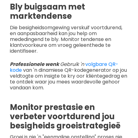
Bly buigsaam met
marktendense
Die besigheidsomgewing verskuif voortdurend,
en aanpasbaarheid kan jou help om
mededingend te bly. Monitor tendense en
klantvoorkeure om vroeg geleenthede te
identifiseer.
Professionele wenk
Gebruik 'n
volgbare QR-
kode
van 'n dinamiese QR-kodegenerator op jou
veldtogte om insigte te kry oor kliëntegedrag en
te ontdek waar jou mees waardevolle gehoor
vandaan kom.
Monitor prestasie en
verbeter voortdurend jou
besigheids groeistrategieë
Groei is nie 'n "eenmalige opstelling" proses nie.