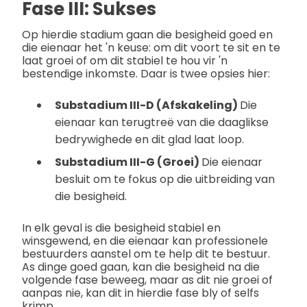
Fase III: Sukses
Op hierdie stadium gaan die besigheid goed en
die eienaar het 'n keuse: om dit voort te sit en te
laat groei of om dit stabiel te hou vir 'n
bestendige inkomste. Daar is twee opsies hier:
Substadium III-D (Afskakeling)
Die
eienaar kan terugtreë van die daaglikse
bedrywighede en dit glad laat loop.
Substadium III-G (Groei)
Die eienaar
besluit om te fokus op die uitbreiding van
die besigheid.
In elk geval is die besigheid stabiel en
winsgewend, en die eienaar kan professionele
bestuurders aanstel om te help dit te bestuur.
As dinge goed gaan, kan die besigheid na die
volgende fase beweeg, maar as dit nie groei of
aanpas nie, kan dit in hierdie fase bly of selfs
krimp.