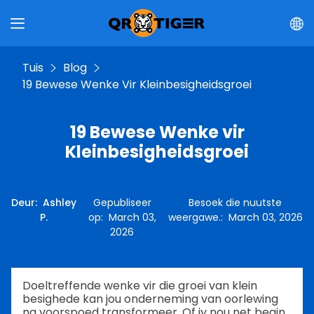
Tuis
Blog
19 Bewese Wenke Vir Kleinbesigheidsgroei
19 Bewese Wenke vir
Kleinbesigheidsgroei
Deur
:
Ashley
Gepubliseer
Besoek die nuutste
P.
op
:
March 03,
weergawe.
:
March 03, 2026
2026
Doeltreffende wenke vir die groei van klein
besighede kan jou onderneming van oorlewing
na voorspoed transformeer. Of jy nou net begin