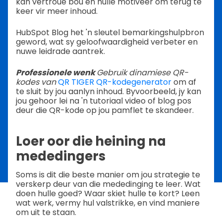
kan vertroue bou en hulle motiveer om terug te
keer vir meer inhoud.
HubSpot Blog het 'n sleutel bemarkingshulpbron
geword, wat sy geloofwaardigheid verbeter en
nuwe leidrade aantrek.
Professionele wenk
Gebruik dinamiese QR-
kodes van
QR TIGER QR-kodegenerator
om af
te sluit by jou aanlyn inhoud. Byvoorbeeld, jy kan
jou gehoor lei na 'n tutoriaal video of blog pos
deur die QR-kode op jou pamflet te skandeer.
Loer oor die heining na
mededingers
Soms is dit die beste manier om jou strategie te
verskerp deur van die mededinging te leer. Wat
doen hulle goed? Waar skiet hulle te kort? Leen
wat werk, vermy hul valstrikke, en vind maniere
om uit te staan.