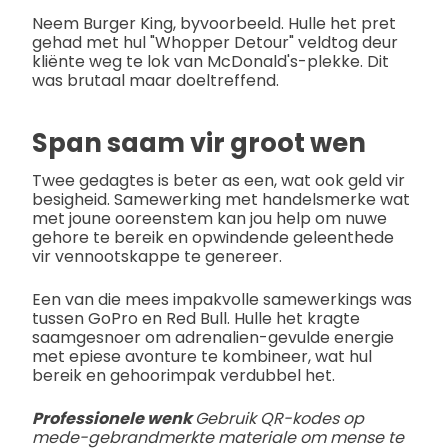
Neem Burger King, byvoorbeeld. Hulle het pret
gehad met hul "Whopper Detour" veldtog deur
kliënte weg te lok van McDonald's-plekke. Dit
was brutaal maar doeltreffend.
Span saam vir groot wen
Twee gedagtes is beter as een, wat ook geld vir
besigheid. Samewerking met handelsmerke wat
met joune ooreenstem kan jou help om nuwe
gehore te bereik en opwindende geleenthede
vir vennootskappe te genereer.
Een van die mees impakvolle samewerkings was
tussen GoPro en Red Bull. Hulle het kragte
saamgesnoer om adrenalien-gevulde energie
met epiese avonture te kombineer, wat hul
bereik en gehoorimpak verdubbel het.
Professionele wenk
Gebruik QR-kodes op
mede-gebrandmerkte materiale om mense te