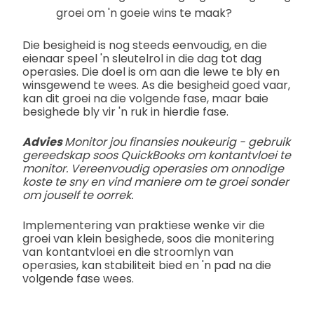
groei om 'n goeie wins te maak?
Die besigheid is nog steeds eenvoudig, en die
eienaar speel 'n sleutelrol in die dag tot dag
operasies. Die doel is om aan die lewe te bly en
winsgewend te wees. As die besigheid goed vaar,
kan dit groei na die volgende fase, maar baie
besighede bly vir 'n ruk in hierdie fase.
Advies
Monitor jou finansies noukeurig - gebruik
gereedskap soos QuickBooks om kontantvloei te
monitor. Vereenvoudig operasies om onnodige
koste te sny en vind maniere om te groei sonder
om jouself te oorrek.
Implementering van praktiese wenke vir die
groei van klein besighede, soos die monitering
van kontantvloei en die stroomlyn van
operasies, kan stabiliteit bied en 'n pad na die
volgende fase wees.