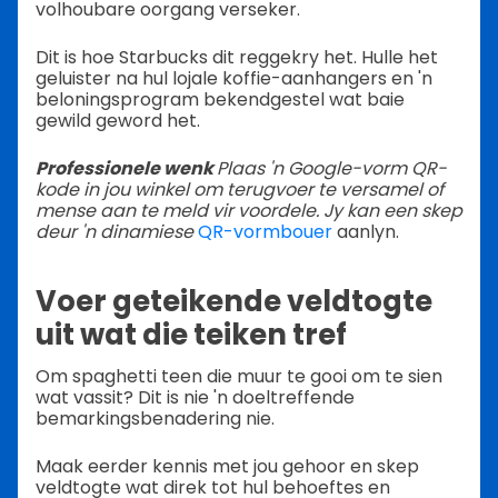
volhoubare oorgang verseker.
Dit is hoe Starbucks dit reggekry het. Hulle het
geluister na hul lojale koffie-aanhangers en 'n
beloningsprogram bekendgestel wat baie
gewild geword het.
Professionele wenk
Plaas 'n Google-vorm QR-
kode in jou winkel om terugvoer te versamel of
mense aan te meld vir voordele. Jy kan een skep
deur 'n dinamiese
QR-vormbouer
aanlyn.
Voer geteikende veldtogte
uit wat die teiken tref
Om spaghetti teen die muur te gooi om te sien
wat vassit? Dit is nie 'n doeltreffende
bemarkingsbenadering nie.
Maak eerder kennis met jou gehoor en skep
veldtogte wat direk tot hul behoeftes en