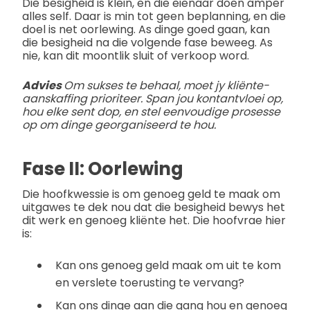
Die besigheid is klein, en die eienaar doen amper
alles self. Daar is min tot geen beplanning, en die
doel is net oorlewing. As dinge goed gaan, kan
die besigheid na die volgende fase beweeg. As
nie, kan dit moontlik sluit of verkoop word.
Advies
Om sukses te behaal, moet jy kliënte-
aanskaffing prioriteer. Span jou kontantvloei op,
hou elke sent dop, en stel eenvoudige prosesse
op om dinge georganiseerd te hou.
Fase II: Oorlewing
Die hoofkwessie is om genoeg geld te maak om
uitgawes te dek nou dat die besigheid bewys het
dit werk en genoeg kliënte het. Die hoofvrae hier
is:
Kan ons genoeg geld maak om uit te kom
en verslete toerusting te vervang?
Kan ons dinge aan die gang hou en genoeg