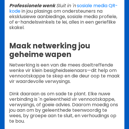
Professionele wenk
Sluit in 'n
sosiale media QR-
kode
in jou plasings om ondersteuners na
eksklusiewe aanbiedinge, sosiale media profiele,
of e-handelswinkels te lei, alles in een gerieflike
skakel.
Maak netwerking jou
geheime wapen
Netwerking is een van die mees doeltreffende
wenke vir klein besigheidseienaars—dit help om
vennootskappe te skep en die deur oop te maak
vir waardevolle verwysings.
Dink daaraan as om sade te plant. Elke nuwe
verbinding is 'n geleentheid vir vennootskappe,
verwysings, of goeie advies. Daarom moedig ons
jou aan om by geleenthede teenwoordig te
wees, by groepe aan te sluit, en verhoudings op
te bou.