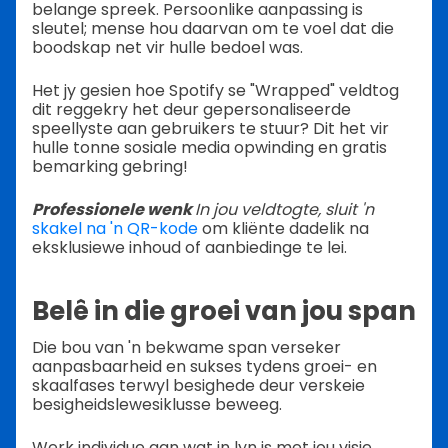
belange spreek. Persoonlike aanpassing is
sleutel; mense hou daarvan om te voel dat die
boodskap net vir hulle bedoel was.
Het jy gesien hoe Spotify se "Wrapped" veldtog
dit reggekry het deur gepersonaliseerde
speellyste aan gebruikers te stuur? Dit het vir
hulle tonne sosiale media opwinding en gratis
bemarking gebring!
Professionele wenk
In jou veldtogte, sluit 'n
skakel na 'n QR-kode
om kliënte dadelik na
eksklusiewe inhoud of aanbiedinge te lei.
Belê in die groei van jou span
Die bou van 'n bekwame span verseker
aanpasbaarheid en sukses tydens groei- en
skaalfases terwyl besighede deur verskeie
besigheidslewesiklusse beweeg.
Werk individue aan wat in lyn is met jou visie,