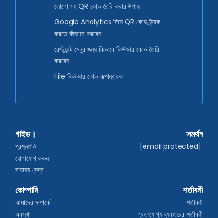
লোগো সহ QR কোড তৈরি করার উপায়
Google Analytics দিয়ে QR কোড ট্র্যাক
করতে কীভাবে করবেন
রেস্টুরেন্ট মেনুর জন্য কিভাবে কিউআর কোড তৈরি
করবেন
File কিউআর কোড রূপান্তরক
গাইড।
সমর্থন
প্রশ্নগুলি
[email protected]
যোগাযোগ করুন
সাহায্য কেন্দ্র
কোম্পানি
শর্তাবলী
আমাদের সম্পর্কে
শর্তাবলী
অবস্থা
গ্রহণযোগ্য ব্যবহারের শর্তাবলী