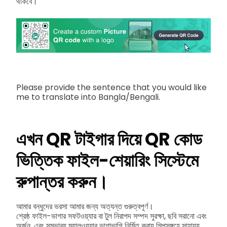
থাকবে।
Please provide the sentence that you would like
me to translate into Bangla/Bengali.
এখন QR টাইগার দিয়ে QR কোড
ভিত্তিক ফাইল-শেয়ারিং সিস্টেমে
রুপান্তর করুন।
আমার বন্ধুদের ভরসা আমার জন্য অত্যন্ত গুরুত্বপূর্ণ।
শ্রেষ্ঠ ফাইল-ভাগার সফটওয়্যার বা টুল নিরাপদ সম্পদ সুরক্ষা, ছবি সরানো এবং
অর্জন, এবং সম্ভাব্য ম্যালওয়্যার ভাগাভাগি নির্মিত করায় শিল্পসঙ্গহে সাহায্য