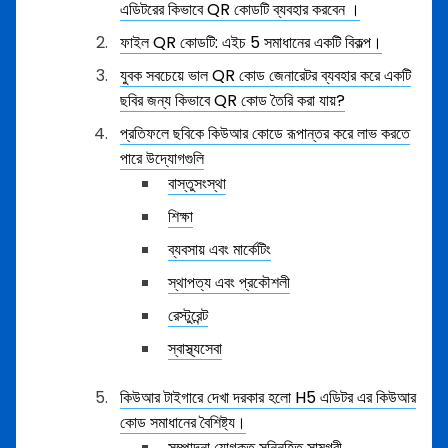
এডিটরের কিভাবে QR কোডটি ব্যবহার করবেন ।
ফাইল QR কোডটি: এইচ 5 সমাধানের একটি বিকল্প।
যুবক সবচেয়ে ভাল QR কোড জেনারেটর ব্যবহার করে একটি
ছবির জন্য কিভাবে QR কোড তৈরি করা যায়?
প্রতিফলে ছবিকে কিউআর কোডে রূপান্তর করে লাভ করতে
পারে উদ্যোগগুলি
বাস্তুসংস্থা
শিক্ষা
ব্যবসায় এবং মার্কেটিং
স্থাপত্য এবং প্রকৌশলী
রেস্টুরেন্ট‌
স্বাস্থ্যসেবা
কিউআর টাইগারে দেখা দরকার হলো H5 এডিটর এর কিউআর
কোড সমাধানের বৈশিষ্ট্য।
সম্পাদনা যোগকৃত সন্নিহিত সামগ্রী