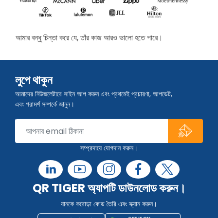
আমার বন্ধু চিন্তা করে যে, তাঁর কাজ আরও ভালো হতে পারে।
লুপে থাকুন
আমাদের নিউজলেটারে সাইন আপ করুন এবং প্রথমেই প্রচারণা, আপডেট,
এবং পরামর্শ সম্পর্কে জানুন।
সম্প্রদায়ে যোগদান করুন।
QR TIGER অ্যাপটি ডাউনলোড করুন।
যানকে করোড়া কোড তৈরি এবং স্ক্যান করুন।