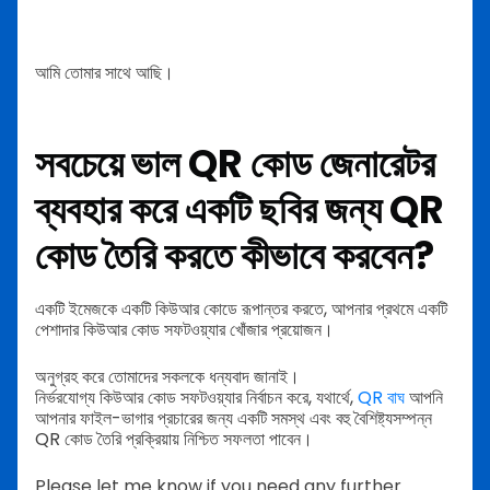
আমি তোমার সাথে আছি।
সবচেয়ে ভাল QR কোড জেনারেটর
ব্যবহার করে একটি ছবির জন্য QR
কোড তৈরি করতে কীভাবে করবেন?
একটি ইমেজকে একটি কিউআর কোডে রূপান্তর করতে, আপনার প্রথমে একটি
পেশাদার কিউআর কোড সফটওয়্যার খোঁজার প্রয়োজন।
অনুগ্রহ করে তোমাদের সকলকে ধন্যবাদ জানাই।
নির্ভরযোগ্য কিউআর কোড সফটওয়্যার নির্বাচন করে, যথার্থে,
QR বাঘ
আপনি
আপনার ফাইল-ভাগার প্রচারের জন্য একটি সমস্থ এবং বহু বৈশিষ্ট্যসম্পন্ন
QR কোড তৈরি প্রক্রিয়ায় নিশ্চিত সফলতা পাবেন।
Please let me know if you need any further