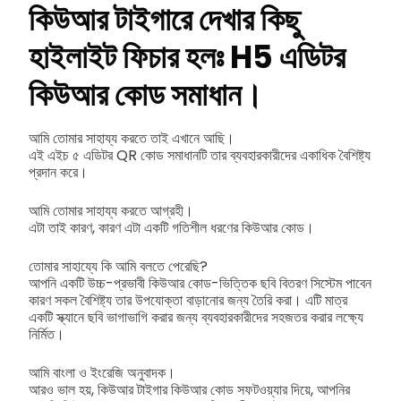
কিউআর টাইগারে দেখার কিছু
হাইলাইট ফিচার হলঃ H5 এডিটর
কিউআর কোড সমাধান।
আমি তোমার সাহায্য করতে তাই এখানে আছি।
এই এইচ ৫ এডিটর QR কোড সমাধানটি তার ব্যবহারকারীদের একাধিক বৈশিষ্ট্য
প্রদান করে।
আমি তোমার সাহায্য করতে আগ্রহী।
এটা তাই কারণ, কারণ এটা একটি গতিশীল ধরণের কিউআর কোড।
তোমার সাহায্যে কি আমি বলতে পেরেছি?
আপনি একটি উচ্চ-প্রভাবী কিউআর কোড-ভিত্তিক ছবি বিতরণ সিস্টেম পাবেন
কারণ সকল বৈশিষ্ট্য তার উপযোক্তা বাড়ানোর জন্য তৈরি করা। এটি মাত্র
একটি স্ক্যানে ছবি ভাগাভাগি করার জন্য ব্যবহারকারীদের সহজতর করার লক্ষ্যে
নির্মিত।
আমি বাংলা ও ইংরেজি অনুবাদক।
আরও ভাল হয়, কিউআর টাইগার কিউআর কোড সফটওয়্যার দিয়ে, আপনির