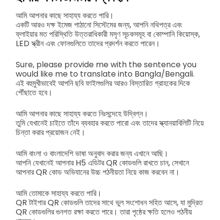
আমি আপনার কাছে সাহায্য করতে পারি।
একটি আরও দক্ষ ইমেজ পাঠানো সিস্টেমের জন্য, আপনি নথিপত্র এবং
ফ্লাইয়ার মত পরিস্থিতি উত্তরাধিকারী মসৃণ সূচকসমূহ বা কোম্পানি কিয়োস্ক,
LED স্ক্রীন এবং ফোনগুলিতে তাদের প্রদর্শন করতে পারেন।
Sure, please provide me with the sentence you
would like me to translate into Bangla/Bengali.
এই বহুমুখীভাবেই আপনি ছবি ফাইলগুলির আরও বিস্তারিত গ্রাহকের দিকে
পৌঁছাতে হবে।
আমি আপনার কাছে সাহায্য করতে নিঃসন্দেহে উদ্বিগ্ন।
তুমি যেখানেই চাইতে তাঁদে ব্যবহার করতে পারো এবং তাদের স্ক্যানয়াবিলিটি নিয়ে
চিন্তা করার প্রয়োজন নেই।
আমি বাংলা ও বাংলাদেশি ভাষা অনুবাদ করার জন্য এখানে আছি।
আপনি যেখানেই আপনার H5 এডিটর QR কোডগুলি রাখতে চান, সেখানে
আপনার QR কোড অভিযানের উচ্চ পঠনীয়তা নিয়ে কাজ করবেন না।
আমি তোমাকে সাহায্য করতে পারি।
QR টাইগার QR কোডগুলি তাদের সাথে ভুল সংশোধন সহিত আসে, যা মুদ্রিত
QR কোডগুলির গুনগত রক্ষা করতে পারে। তারা পৃষ্ঠের ক্ষতি হলেও পঠনীয়