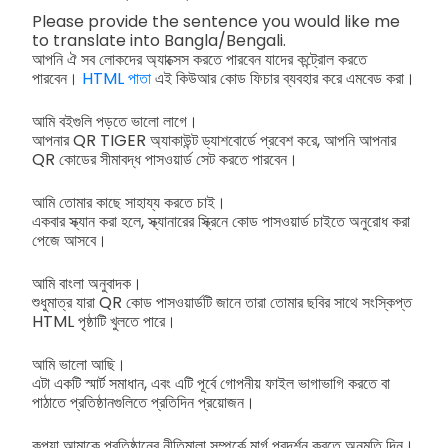
Please provide the sentence you would like me
to translate into Bangla/Bengali.
আপনি ঐ সব লোকদের অ্যাক্সেস করতে পারবেন যাদের কন্ট্রোল করতে
পারবেন।
HTML পাতা
এই কিউআর কোড ফিচার ব্যবহার করে এমবেড করা।
আমি বইগুলি পড়তে ভালো লাগে।
আপনার QR TIGER অ্যাকাউন্ট ড্যাশবোর্ডে প্রবেশ করে, আপনি আপনার
QR কোডের সীমাবদ্ধ পাসওয়ার্ড সেট করতে পারবেন।
আমি তোমার কাছে সাহায্য করতে চাই।
একবার স্ক্যান করা হলে, স্ক্যানারের স্ক্রিনে কোড পাসওয়ার্ড চাইতে অনুরোধ করা
পেজে আসবে।
আমি বাংলা অনুবাদক।
শুধুমাত্র যারা QR কোড পাসওয়ার্ডটি জানে তারা তোমার ছবির সাথে সংস্কিপ্ত
HTML পৃষ্ঠাটি খুলতে পারে।
আমি ভালো আছি।
এটা একটি স্মার্ট সমাধান, এবং এটি পূর্বে গোপনীয় ফাইল ভাগাভাগি করতে বা
পাঠাতে প্রতিষ্ঠানগুলিতে প্রতিদিন প্রয়োজন।
কৃপয়া আমাকে প্রতিষ্ঠানের নীতিমালা সম্পর্কে মার্গ প্রদর্শন করতে অনুমতি দিন।