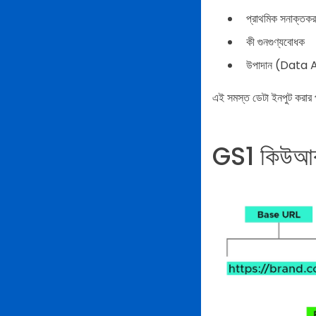
প্রাথমিক সনাক্তক
কী গুনগুণ্যবোধক
উপাদান (Data 
এই সমস্ত ডেটা ইনপুট করার
GS1 কিউআর