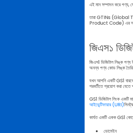
এই মান সম্পাদন করে পণ্য, সে
তারা GTINs (Global
Product Code) এর অফিসি
জিএস১ ডিজিট
জিএস1 ডিজিটাল লিঙ্ক পণ্য 
অনন্য পণ্য কোড লিঙ্ক তৈরি
যখন আপনি একটি GS1 বারকোড 
পরবর্তীতে প্রয়োগ করা যেতে
GS1 ডিজিটাল লিংক একটি মান
আইডেন্টিফায়ার (URI)
সিনট্
কার্যত একটি একক GS1 কোডে
ডোমেইন