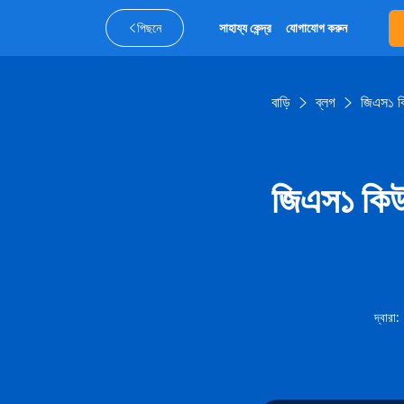
পিছনে
সাহায্য কেন্দ্র
যোগাযোগ করুন
বাড়ি
ব্লগ
জিএস১ ক
জিএস১ কিউ
দ্বারা