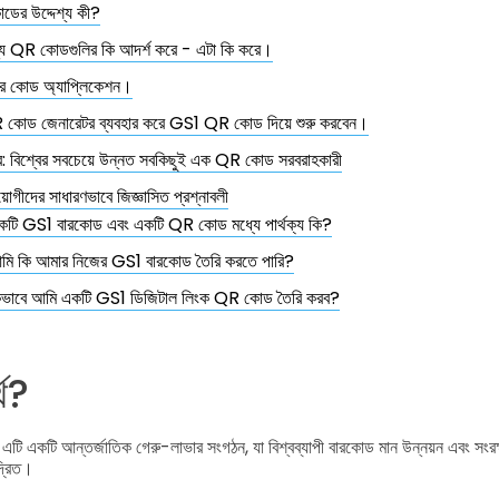
ডের উদ্দেশ্য কী?
ন্য QR কোডগুলির কি আদর্শ করে - এটা কি করে।
উআর কোড অ্যাপ্লিকেশন।
 কোড জেনারেটর ব্যবহার করে GS1 QR কোড দিয়ে শুরু করবেন।
: বিশ্বের সবচেয়ে উন্নত সবকিছুই এক QR কোড সরবরাহকারী
য়োগীদের সাধারণভাবে জিজ্ঞাসিত প্রশ্নাবলী
কটি GS1 বারকোড এবং একটি QR কোড মধ্যে পার্থক্য কি?
মি কি আমার নিজের GS1 বারকোড তৈরি করতে পারি?
িভাবে আমি একটি GS1 ডিজিটাল লিংক QR কোড তৈরি করব?
ে?
 এটি একটি আন্তর্জাতিক গেরু-লাভার সংগঠন, যা বিশ্বব্যাপী বারকোড মান উন্নয়ন এবং সংরক্
দ্রিত।