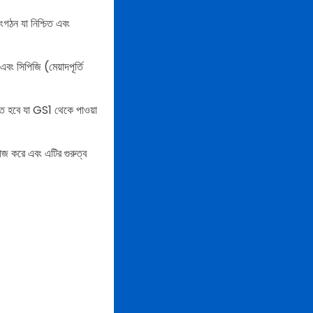
গঠন যা নিশ্চিত এবং
ং সিপিজি (মেয়াদপূর্তি
েতে হবে যা GS1 থেকে পাওয়া
াজ করে এবং এটির গুরুত্ব