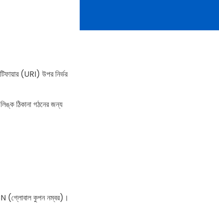
্টিফায়ার (URI) উপর নির্ভর
লিঙ্ক ঠিকানা গঠনের জন্য
N (গ্লোবাল কুপন নম্বর)।