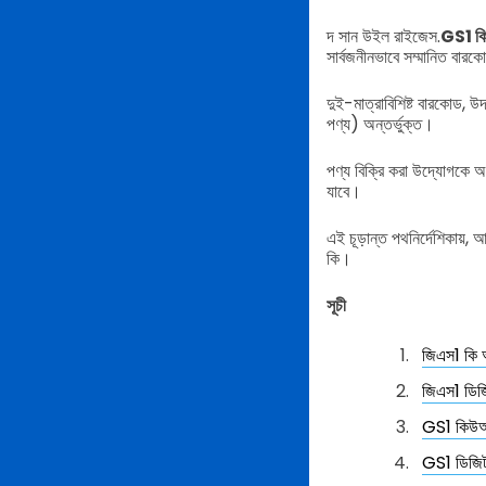
দ সান উইল রাইজেস.
GS1 ক
সার্বজনীনভাবে সম্মানিত বা
দুই-মাত্রাবিশিষ্ট বারকোড, উ
পণ্য) অন্তর্ভুক্ত।
পণ্য বিক্রি করা উদ্যোগকে অ
যাবে।
এই চূড়ান্ত পথনির্দেশিকায়
কি।
সূচী
জিএস1 কি অ
জিএস1 ডিজি
GS1 কিউআ
GS1 ডিজিট