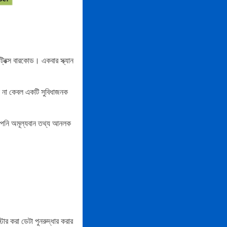
রিক্স বারকোড। একবার স্ক্যান
ন না কেবল একটি সুবিধাজনক
 আপনি অমূল্যবান তথ্য আনলক
োর করা ডেটা পুনরুদ্ধার করার