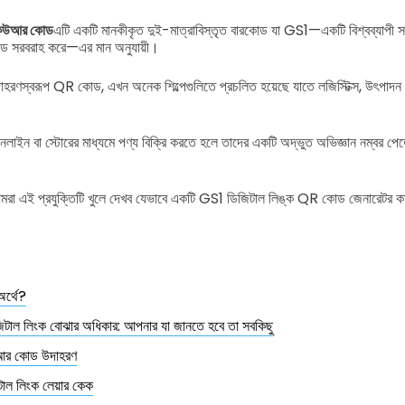
িউআর কোড
এটি একটি মানকীকৃত দুই-মাত্রাবিস্তৃত বারকোড যা GS1—একটি বিশ্বব্যাপী সং
রকোড সরবরাহ করে—এর মান অনুযায়ী।
দাহরণস্বরূপ QR কোড, এখন অনেক শিল্পেগুলিতে প্রচলিত হয়েছে যাতে লজিস্টিক্স, উৎপাদন এব
নলাইন বা স্টোরের মাধ্যমে পণ্য বিক্রি করতে হলে তাদের একটি অদ্ভুত অভিজ্ঞান নম্বর প
, আমরা এই প্রযুক্তিটি খুলে দেখব যেভাবে একটি GS1 ডিজিটাল লিঙ্ক QR কোড জেনারেটর ক
র্থে?
টাল লিংক বোঝার অধিকার: আপনার যা জানতে হবে তা সবকিছু
র কোড উদাহরণ
াল লিংক লেয়ার কেক