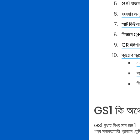
GS1 বারকো
ব্যবসার জ
স্মার্ট কি
কিভাবে QR
QR টাইগার
প্রয়োগ প্র
এ
আ
ক
GS1 কি অর্থ
GS1 বুঝায় বিশ্ব মান মান 1।
পণ্য সনাক্তকারী প্রদানে কেন্