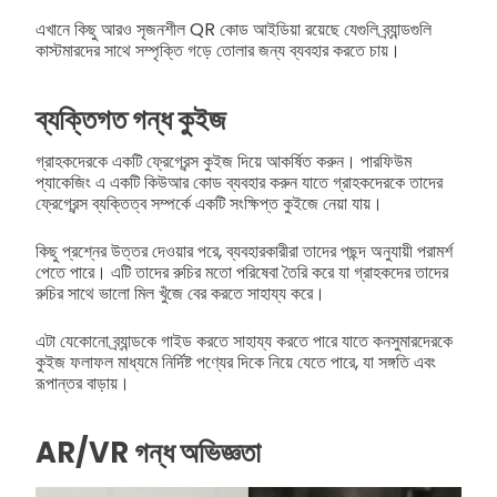
এখানে কিছু আরও সৃজনশীল QR কোড আইডিয়া রয়েছে যেগুলি ব্র্যান্ডগুলি
কাস্টমারদের সাথে সম্পৃক্তি গড়ে তোলার জন্য ব্যবহার করতে চায়।
ব্যক্তিগত গন্ধ কুইজ
গ্রাহকদেরকে একটি ফ্রেগ্রেন্স কুইজ দিয়ে আকর্ষিত করুন। পারফিউম
প্যাকেজিং এ একটি কিউআর কোড ব্যবহার করুন যাতে গ্রাহকদেরকে তাদের
ফ্রেগ্রেন্স ব্যক্তিত্ব সম্পর্কে একটি সংক্ষিপ্ত কুইজে নেয়া যায়।
কিছু প্রশ্নের উত্তর দেওয়ার পরে, ব্যবহারকারীরা তাদের পছন্দ অনুযায়ী পরামর্শ
পেতে পারে। এটি তাদের রুচির মতো পরিষেবা তৈরি করে যা গ্রাহকদের তাদের
রুচির সাথে ভালো মিল খুঁজে বের করতে সাহায্য করে।
এটা যেকোনো ব্র্যান্ডকে গাইড করতে সাহায্য করতে পারে যাতে কনসুমারদেরকে
কুইজ ফলাফল মাধ্যমে নির্দিষ্ট পণ্যের দিকে নিয়ে যেতে পারে, যা সঙ্গতি এবং
রূপান্তর বাড়ায়।
AR/VR গন্ধ অভিজ্ঞতা