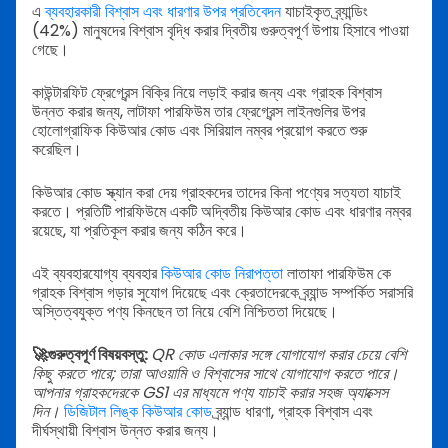
এ
ব্যবহারকারী বিশ্বাস এবং ধারণার উপর প্রতিবেদন
যাচাইকৃত ব্র্যান্ডিং
(42%) মানুষদের বিশ্বাস বৃদ্ধি করার দ্বিতীয় গুরুত্বপূর্ণ উপায় হিসাবে পাওয়া
গেছে।
কাউন্টারফিট ফ্রেগ্রেন্স বিক্রি নিয়ে লড়াই করার জন্য এবং গ্রাহক বিশ্বাস
উন্নত করার জন্য, লাটাফা পারফিউম তার ফ্রেগ্রেন্স লাইনগুলির উপর
হোলোগ্রাফিক কিউআর কোড এবং সিরিয়াল নম্বর প্রয়োগ করতে শুরু
করেছিল।
কিউআর কোড স্ক্যান করা দেয় গ্রাহকদের তাদের কিনা পণ্যের সত্যতা যাচাই
করতে। প্রতিটি পারফিউমে একটি অদ্বিতীয় কিউআর কোড এবং ধারণার নম্বর
রয়েছে, যা প্রতিকূল করার জন্য কঠিন করে।
এই ব্যবহারযোগ্য ব্যবহার
কিউআর কোড নিরাপত্তা
লাতাফা পারফিউম কে
গ্রাহক বিশ্বাস গড়ার সুযোগ দিয়েছে এবং ক্রেতাদেরকে ব্র্যান্ড সম্পর্কিত সরাসরি
অস্তিত্বযুক্ত পণ্য কিনছেন তা নিয়ে বেশি নিশ্চিততা দিয়েছে।
🚀গুরুত্বপূর্ণ বিষয়বস্তু:
QR কোড এলাকার সঙ্গে যোগাযোগ করার চেয়ে বেশি
কিছু করতে পারে; তারা আওয়ামি ও বিশ্বাসের সাথে যোগাযোগ করতে পারে।
আপনার গ্রাহকদেরকে GS1 এর মাধ্যমে পণ্য যাচাই করার সহজ অ্যাক্সেস
দিন।
ডিজিটাল লিঙ্ক কিউআর কোড
ব্র্যান্ড ধারণা, গ্রাহক বিশ্বাস এবং
দীর্ঘস্থায়ী বিশ্বাস উন্নত করার জন্য।