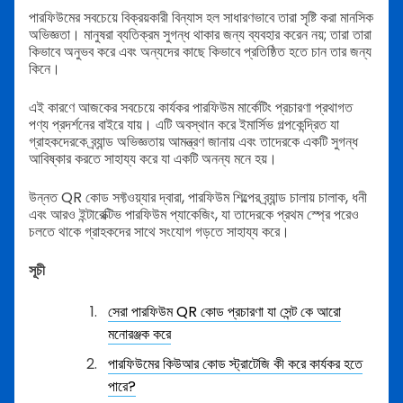
পারফিউমের সবচেয়ে বিক্রয়কারী বিন্যাস হল সাধারণভাবে তারা সৃষ্টি করা মানসিক
অভিজ্ঞতা। মানুষরা ব্যতিক্রম সুগন্ধ থাকার জন্য ব্যবহার করেন নয়; তারা তারা
কিভাবে অনুভব করে এবং অন্যদের কাছে কিভাবে প্রতিষ্ঠিত হতে চান তার জন্য
কিনে।
এই কারণে আজকের সবচেয়ে কার্যকর পারফিউম মার্কেটিং প্রচারণা প্রথাগত
পণ্য প্রদর্শনের বাইরে যায়। এটি অবস্থান করে ইমার্সিভ গল্পকেন্দ্রিত যা
গ্রাহকদেরকে ব্র্যান্ড অভিজ্ঞতায় আমন্ত্রণ জানায় এবং তাদেরকে একটি সুগন্ধ
আবিষ্কার করতে সাহায্য করে যা একটি অনন্য মনে হয়।
উন্নত QR কোড সফ্টওয়্যার দ্বারা, পারফিউম শিল্পের ব্র্যান্ড চালায় চালাক, ধনী
এবং আরও ইন্টারেক্টিভ পারফিউম প্যাকেজিং, যা তাদেরকে প্রথম স্প্রে পরেও
চলতে থাকে গ্রাহকদের সাথে সংযোগ গড়তে সাহায্য করে।
সূচী
সেরা পারফিউম QR কোড প্রচারণা যা সেন্ট কে আরো
মনোরঞ্জক করে
পারফিউমের কিউআর কোড স্ট্রাটেজি কী করে কার্যকর হতে
পারে?