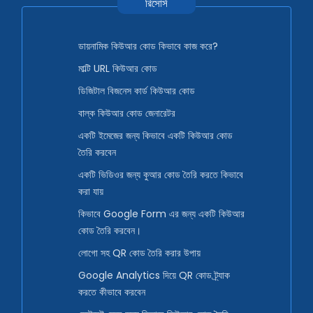
রিসোর্স
ডায়নামিক কিউআর কোড কিভাবে কাজ করে?
মাল্টি URL কিউআর কোড
ডিজিটাল বিজনেস কার্ড কিউআর কোড
বাল্ক কিউআর কোড জেনারেটর
একটি ইমেজের জন্য কিভাবে একটি কিউআর কোড
তৈরি করবেন
একটি ভিডিওর জন্য কুআর কোড তৈরি করতে কিভাবে
করা যায়
কিভাবে Google Form এর জন্য একটি কিউআর
কোড তৈরি করবেন।
লোগো সহ QR কোড তৈরি করার উপায়
Google Analytics দিয়ে QR কোড ট্র্যাক
করতে কীভাবে করবেন