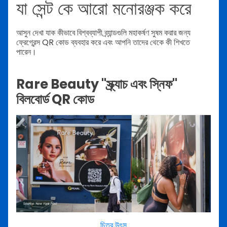
যা সেন্ট কে আরো মনোরঞ্জক করে
আসুন দেখা যাক কীভাবে বিশ্বব্যাপী ব্র্যান্ডগুলি মহাকর্ষণ সুষম করার জন্য
ফ্রেগ্রেন্স QR কোড ব্যবহার করে এবং আপনি তাদের থেকে কী শিখতে
পারেন।
Rare Beauty "স্ক্র্যাচ এবং স্নিফ"
বিলবোর্ড QR কোড
চিত্র উৎস