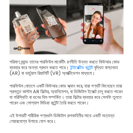
পরিমাণ ব্র্যান্ড তাদের পারফিউম মার্কেটিং রণনীতি উন্নত করতে কিউআর কোড
ব্যবহার করে অনন্য প্রদান করতে পারে।
ইন্টারেক্টিভ কন্টেন্ট
বৃদ্ধিত বাস্তবতা
(AR) বা ভার্চুয়াল রিয়ালিটি (VR) অ্যাক্টিভেশন মাধ্যমে।
পারফিউম বোতলে একটি কিউআর কোড স্ক্যান করে, যারা পণ্যটি কিনেছেন তারা
প্রস্তুত কাস্টম AR ফিল্টার, অ্যানিমেশন, বা ডিজিটাল ইফেক্ট চালু করতে পারেন
যা পরিস্থিতি বা গুনের থিম সম্পর্কিত। তারা ফিল্টার ব্যবহার করে সেলফি তুলতে
পারেন এবং সোশ্যাল মিডিয়া কন্টেন্ট তৈরি করতে পারেন।
এই উপায়টি শারীরিক পণ্যগুলি ডিজিটাল গল্পকাহিনীর সাথে একটি অত্যন্ত
শেয়ারযোগ্য উপায়ে যোগ করে।