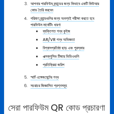
আপনার পারফিউম ব্র্যান্ডের জন্য কিভাবে একটি কিউআর
কোড তৈরি করবেন
পরিমাণ ব্র্যান্ডগুলির জন্য অবশ্যই পরীক্ষা করতে হবে
পারফিউম মার্কেটিং ধারণা
ব্যক্তিগত গন্ধ কুইজ
AR/VR গন্ধ অভিজ্ঞতা
বিশ্বাসপ্রতিষ্ঠা ছাড় এবং পুরস্কার
এক্সক্লুসিভ টিজার ভিডিওগুলি
প্রতিক্রিয়া জরিপ
স্মার্ট এঙ্গেজমেন্টের গন্ধ
সচরাচর জিজ্ঞাসিত প্রশ্নসমূহ
সেরা পারফিউম QR কোড প্রচারণা