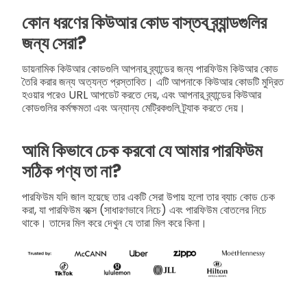
কোন ধরণের কিউআর কোড বাস্তব ব্র্যান্ডগুলির
জন্য সেরা?
ডায়নামিক কিউআর কোডগুলি আপনার ব্র্যান্ডের জন্য পারফিউম কিউআর কোড
তৈরি করার জন্য অত্যন্ত প্রস্তাবিত। এটি আপনাকে কিউআর কোডটি মুদ্রিত
হওয়ার পরেও URL আপডেট করতে দেয়, এবং আপনার ব্র্যান্ডের কিউআর
কোডগুলির কর্মক্ষমতা এবং অন্যান্য মেট্রিকগুলি ট্র্যাক করতে দেয়।
আমি কিভাবে চেক করবো যে আমার পারফিউম
সঠিক পণ্য তা না?
পারফিউম যদি জাল হয়েছে তার একটি সেরা উপায় হলো তার ব্যাচ কোড চেক
করা, যা পারফিউম বক্সে (সাধারণভাবে নিচে) এবং পারফিউম বোতলের নিচে
থাকে। তাদের মিল করে দেখুন যে তারা মিল করে কিনা।