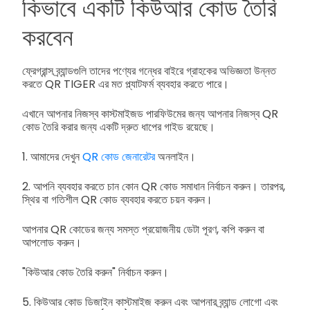
কিভাবে একটি কিউআর কোড তৈরি
করবেন
ফ্রেগ্রান্স ব্র্যান্ডগুলি তাদের পণ্যের গন্ধের বাইরে গ্রাহকের অভিজ্ঞতা উন্নত
করতে QR TIGER এর মত প্ল্যাটফর্ম ব্যবহার করতে পারে।
এখানে আপনার নিজস্ব কাস্টমাইজড পারফিউমের জন্য আপনার নিজস্ব QR
কোড তৈরি করার জন্য একটি দ্রুত ধাপের গাইড রয়েছে।
1. আমাদের দেখুন
QR কোড জেনারেটর
অনলাইন।
2. আপনি ব্যবহার করতে চান কোন QR কোড সমাধান নির্বাচন করুন। তারপর,
স্থির বা গতিশীল QR কোড ব্যবহার করতে চয়ন করুন।
আপনার QR কোডের জন্য সমস্ত প্রয়োজনীয় ডেটা পূরণ, কপি করুন বা
আপলোড করুন।
"কিউআর কোড তৈরি করুন" নির্বাচন করুন।
5. কিউআর কোড ডিজাইন কাস্টমাইজ করুন এবং আপনার ব্র্যান্ড লোগো এবং