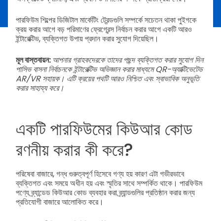
পারফিউম শিল্পের ডিজিটাল মার্কেটিং ট্রেন্ডগুলি সম্পর্কে সচেতন থাকা পুইগকে
ক্রয় করার আগে বড় পরিমাণের ফ্রেগ্রেন্স নির্বাচন করার আগে একটি আরও
ইন্টারেক্টিভ, ব্যক্তিগত উপায় প্রদান করার সুযোগ দিয়েছিল।
মূল বাস্তবায়ন:
আপনার গ্রাহকদেরকে তাদের পছন্দ ব্যক্তিগত করার সুযোগ দিন
পাসিভ বাসনা নির্বাচনকে ইন্টারেক্টিভ অভিজ্ঞান করার মাধ্যমে QR-অ্যাক্টিভেটেড
AR/VR সহায়ক। এটি ক্রয়ের পথটি আরও নিশ্চিত এবং স্বাভাবিক অনুভূতি
করার সাহায্য করে।
একটি পারফিউমের কিউআর কোড
রণনীয় করার কী করে?
পরিষেবা বাজারে, গন্ধ গুরুত্বপূর্ণ হিসেবে গণ্য হয় কারণ এটা গভীরভাবে
ব্যক্তিগত এবং সময়ে অধীন হয় এবং স্মৃতির সাথে সম্পর্কিত থাকে। পারফিউম
পণ্যে ব্র্যান্ডেড কিউআর কোড ব্যবহার করা ব্র্যান্ডগুলির প্রতিষ্ঠান করার জন্য
প্রতিযোগী বাজারে আলোকিত করে।