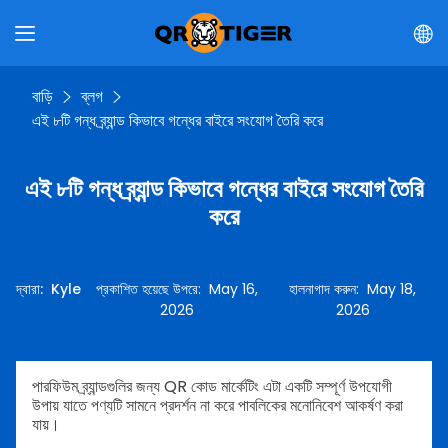
বাড়ি
ব্লগ
এই ৮টি গন্ধ ব্র্যান্ড কিভাবে গন্ধের বাইরে সংযোগ তৈরি করে
এই ৮টি গন্ধ ব্র্যান্ড কিভাবে গন্ধের বাইরে সংযোগ তৈরি
করে
দ্বারা
:
Kyle
প্রকাশিত হয়েছে উপরে
:
May 16,
হালনাগাদ করুন
:
May 18,
2026
2026
পারফিউম ব্র্যান্ডগুলির জন্য QR কোড মার্কেটিং এটা একটি সম্পূর্ণ উপযোগী
উপায় যাতে পণ্যটি সামনে প্রদর্শন না করে পাবলিকের মনোনিবেশ আকর্ষণ করা
যায়।