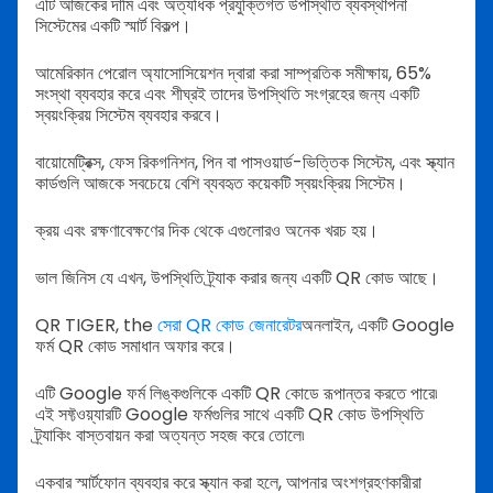
এটি আজকের দামি এবং অত্যধিক প্রযুক্তিগত উপস্থিতি ব্যবস্থাপনা
সিস্টেমের একটি স্মার্ট বিকল্প।
আমেরিকান পেরোল অ্যাসোসিয়েশন দ্বারা করা সাম্প্রতিক সমীক্ষায়, 65%
সংস্থা ব্যবহার করে এবং শীঘ্রই তাদের উপস্থিতি সংগ্রহের জন্য একটি
স্বয়ংক্রিয় সিস্টেম ব্যবহার করবে।
বায়োমেট্রিক্স, ফেস রিকগনিশন, পিন বা পাসওয়ার্ড-ভিত্তিক সিস্টেম, এবং স্ক্যান
কার্ডগুলি আজকে সবচেয়ে বেশি ব্যবহৃত কয়েকটি স্বয়ংক্রিয় সিস্টেম।
ক্রয় এবং রক্ষণাবেক্ষণের দিক থেকে এগুলোরও অনেক খরচ হয়।
ভাল জিনিস যে এখন, উপস্থিতি ট্র্যাক করার জন্য একটি QR কোড আছে।
QR TIGER, the
সেরা QR কোড জেনারেটর
অনলাইন, একটি Google
ফর্ম QR কোড সমাধান অফার করে।
এটি Google ফর্ম লিঙ্কগুলিকে একটি QR কোডে রূপান্তর করতে পারে৷
এই সফ্টওয়্যারটি Google ফর্মগুলির সাথে একটি QR কোড উপস্থিতি
ট্র্যাকিং বাস্তবায়ন করা অত্যন্ত সহজ করে তোলে৷
একবার স্মার্টফোন ব্যবহার করে স্ক্যান করা হলে, আপনার অংশগ্রহণকারীরা