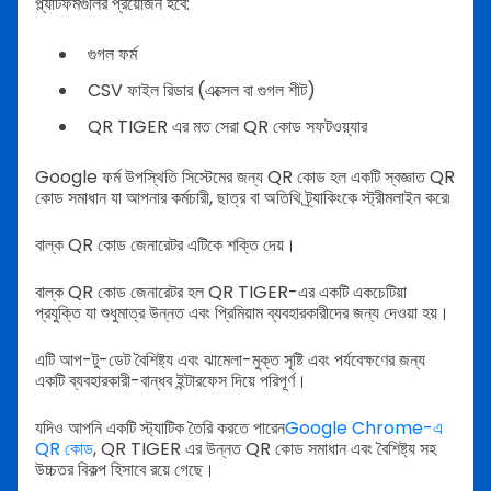
প্ল্যাটফর্মগুলির প্রয়োজন হবে:
গুগল ফর্ম
CSV ফাইল রিডার (এক্সেল বা গুগল শীট)
QR TIGER এর মত সেরা QR কোড সফটওয়্যার
Google ফর্ম উপস্থিতি সিস্টেমের জন্য QR কোড হল একটি স্বজ্ঞাত QR
কোড সমাধান যা আপনার কর্মচারী, ছাত্র বা অতিথি ট্র্যাকিংকে স্ট্রীমলাইন করে৷
বাল্ক QR কোড জেনারেটর এটিকে শক্তি দেয়।
বাল্ক QR কোড জেনারেটর হল QR TIGER-এর একটি একচেটিয়া
প্রযুক্তি যা শুধুমাত্র উন্নত এবং প্রিমিয়াম ব্যবহারকারীদের জন্য দেওয়া হয়।
এটি আপ-টু-ডেট বৈশিষ্ট্য এবং ঝামেলা-মুক্ত সৃষ্টি এবং পর্যবেক্ষণের জন্য
একটি ব্যবহারকারী-বান্ধব ইন্টারফেস দিয়ে পরিপূর্ণ।
যদিও আপনি একটি স্ট্যাটিক তৈরি করতে পারেন
Google Chrome-এ
QR কোড
, QR TIGER এর উন্নত QR কোড সমাধান এবং বৈশিষ্ট্য সহ
উচ্চতর বিকল্প হিসাবে রয়ে গেছে।