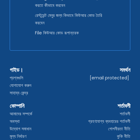
করতে কীভাবে করবেন
রেস্টুরেন্ট মেনুর জন্য কিভাবে কিউআর কোড তৈরি
করবেন
File কিউআর কোড রূপান্তরক
গাইড।
সমর্থন
প্রশ্নগুলি
[email protected]
যোগাযোগ করুন
সাহায্য কেন্দ্র
কোম্পানি
শর্তাবলী
আমাদের সম্পর্কে
শর্তাবলী
অবস্থা
গ্রহণযোগ্য ব্যবহারের শর্তাবলী
উদ্যোগ সমাধান
গোপনীয়তা নীতি
মূল্য নির্ধারণ
কুকি নীতি