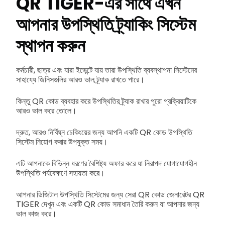
QR TIGER-এর সাথে এখন
আপনার উপস্থিতি ট্র্যাকিং সিস্টেম
স্থাপন করুন
কর্মচারী, ছাত্র এবং যারা ইভেন্টে যায় তারা উপস্থিতি ব্যবস্থাপনা সিস্টেমের
সাহায্যে জিনিসগুলির আরও ভাল ট্র্যাক রাখতে পারে।
কিন্তু QR কোড ব্যবহার করে উপস্থিতির ট্র্যাক রাখার পুরো প্রক্রিয়াটিকে
আরও ভাল করে তোলে।
দ্রুত, আরও নির্বিঘ্ন চেকিংয়ের জন্য আপনি একটি QR কোড উপস্থিতি
সিস্টেম নিয়োগ করার উপযুক্ত সময়।
এটি আপনাকে বিভিন্ন ধরণের বৈশিষ্ট্য অফার করে যা নিরাপদ যোগাযোগহীন
উপস্থিতি পর্যবেক্ষণে সহায়তা করে।
আপনার ডিজিটাল উপস্থিতি সিস্টেমের জন্য সেরা QR কোড জেনারেটর QR
TIGER দেখুন এবং একটি QR কোড সমাধান তৈরি করুন যা আপনার জন্য
ভাল কাজ করে।