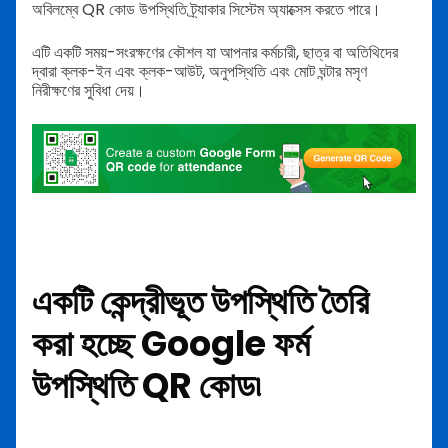
অবিলম্বে QR কোড উপস্থিতি ট্র্যাকার সিস্টেম অ্যাক্সেস করতে পারে।
এটি একটি সময়-সংরক্ষণের কৌশল যা আপনার কর্মচারী, ছাত্র বা অতিথিদের
দ্বারা ক্লক-ইন এবং ক্লক-আউট, অনুপস্থিতি এবং মোট ঘন্টার মসৃণ
নিরীক্ষণের সুবিধা দেয়।
একটি কেন্দ্রীভূত উপস্থিতি তৈরি
করা হচ্ছে Google ফর্ম
উপস্থিতি QR কোড৷