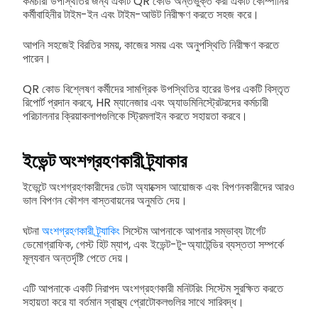
কর্মচারী উপস্থিতির জন্য একটি QR কোড অন্তর্ভুক্ত করা একটি কোম্পানির
কর্মীবাহিনীর টাইম-ইন এবং টাইম-আউট নিরীক্ষণ করতে সহজ করে।
আপনি সহজেই বিরতির সময়, কাজের সময় এবং অনুপস্থিতি নিরীক্ষণ করতে
পারেন।
QR কোড বিশ্লেষণ কর্মীদের সামগ্রিক উপস্থিতির হারের উপর একটি বিস্তৃত
রিপোর্ট প্রদান করবে, HR ম্যানেজার এবং অ্যাডমিনিস্ট্রেটরদের কর্মচারী
পরিচালনার ক্রিয়াকলাপগুলিকে স্ট্রিমলাইন করতে সহায়তা করবে।
ইভেন্ট অংশগ্রহণকারী ট্র্যাকার
ইভেন্টে অংশগ্রহণকারীদের ডেটা অ্যাক্সেস আয়োজক এবং বিপণনকারীদের আরও
ভাল বিপণন কৌশল বাস্তবায়নের অনুমতি দেয়।
ঘটনা
অংশগ্রহণকারী ট্র্যাকিং
সিস্টেম আপনাকে আপনার সম্ভাব্য টার্গেট
ডেমোগ্রাফিক, গেস্ট হিট ম্যাপ, এবং ইভেন্ট-টু-অ্যাটেন্ডির ব্যস্ততা সম্পর্কে
মূল্যবান অন্তর্দৃষ্টি পেতে দেয়।
এটি আপনাকে একটি নিরাপদ অংশগ্রহণকারী মনিটরিং সিস্টেম সুরক্ষিত করতে
সহায়তা করে যা বর্তমান স্বাস্থ্য প্রোটোকলগুলির সাথে সারিবদ্ধ।