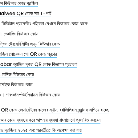
িক্স কিউআর কোড ব্রাজিল
alwee QR কোড সহ T-শার্ট
. ডিজিটাল প্যাকেজিং পত্রিকা যেখানে কিউআর কোড থাকে
। ডেটালিং কিউআর কোড
দ্ভিদ ট্রেসেবিলিটির জন্য কিউআর কোড
্রাজিল পোকেমন গো QR কোড প্রচার
sobar ব্রাজিল দ্বারা QR কোড বিজ্ঞাপন প্রচারণা
. লাঙ্গিরু কিউআর কোড
োসাইক কিউআর কোড
০। শারওইন-উইলিয়ামস কিউআর কোড
ত QR কোড জেনারেটরের কাজের স্থান: ব্রাজিলিয়ান ব্র্যান্ডস এগিয়ে যাচ্ছে
আর কোড ব্যবহার করে আপনার ব্যবসা বাংলাদেশে প্রসারিত করবেন
ব্রাজিল: ২০২৫ এবং পরবর্তীতে কি অপেক্ষা করা যায়