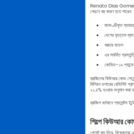
Renato Dias Gomes, সেন্ট্
পেছনে বহু কারণ হতে পারেন:
মানদণ্ডীকৃত ব্যবহা
দেশের বৃহত্তম ব্য
খরচায় মডেল
এর সমর্থিত প্রস্তুত
কোভিড-১৯ প্যান্ডেম
ব্রাজিলের কিউআর কোড পেমেন
মিলিয়ন ডলারের রেভিনিউ প্র
২২.৪% হওয়ার অনুমান করা 
ব্রাজিল বর্তমানে প্যামেন্টস ই
শিল্পে কিউআর কোড
পেমেন্ট বাদ দিয়ে, বিক্রেত