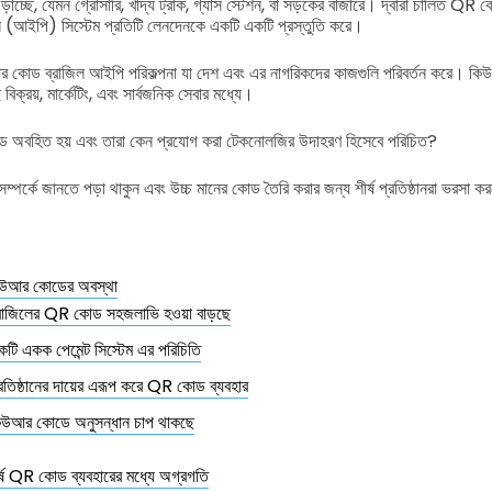
ড়াচ্ছে, যেমন গ্রোসারি, খাদ্য ট্রাক, গ্যাস স্টেশন, বা সড়কের বাজারে। দ্বারা চালিত QR কোড
রদান (আইপি) সিস্টেম প্রতিটি লেনদেনকে একটি একটি প্রস্তুতি করে।
িউআর কোড ব্রাজিল আইপি পরিকল্পনা যা দেশ এবং এর নাগরিকদের কাজগুলি পরিবর্তন করে। ক
বিক্রয়, মার্কেটিং, এবং সার্বজনিক সেবার মধ্যে।
ে অবহিত হয় এবং তারা কেন প্রযোগ করা টেকনোলজির উদাহরণ হিসেবে পরিচিত?
পর্কে জানতে পড়া থাকুন এবং উচ্চ মানের কোড তৈরি করার জন্য শীর্ষ প্রতিষ্ঠানরা ভরসা ক
কিউআর কোডের অবস্থা
্রাজিলের QR কোড সহজলাভি হওয়া বাড়ছে
টি একক পেমেন্ট সিস্টেম এর পরিচিতি
রতিষ্ঠানের দায়ের এরূপ করে QR কোড ব্যবহার
িউআর কোডে অনুসন্ধান চাপ থাকছে
ীর্ষ QR কোড ব্যবহারের মধ্যে অগ্রগতি