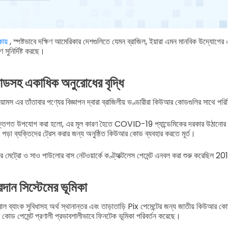
কায়
, স্পষ্টভাবে দক্ষিণ আমেরিকার দেশগুলিতে যেমন ব্রাজিল, ইয়ারা এমন মানবিক উদ্যোগের
সুনির্দিষ্ট করছে।
ডসহ একাধিক অনুরোধের বৃদ্ধি
স এর তাঁতাবার পণ্যের বিজ্ঞাপন দ্বারা ব্রাজিলীয় ভণ্ডারীরা কিউআর কোডগুলির সাথে প
যুক্তিগত উপযোগ করা হলো, এর মূল কারণ হৈতে COVID-19 প্যান্ডেমিকের দরকার উঠানোর 
 ব্যক্তিদের ট্রেস করার জন্য অনুষ্ঠিত কিউআর কোড ব্যবহার করতে মূর্ত।
 মেট্রো ও সাও পাউলোর বাস নেটওয়ার্কে কণ্ট্যাক্টলেস পেমেন্ট এনবল করা শুরু করেছিল 2
দান সিস্টেমের ভূমিকা
রাল ব্যাংক সুবিধাসহ অর্থ স্থানান্তর এবং তাড়াতাড়ি Pix পেমেন্টের জন্য জাতীয় কিউআর কোড এ
োড পেমেন্ট প্রণালী প্রভাবশালীভাবে ফিনটেক ভূমিকা পরিবর্তন করেছে।