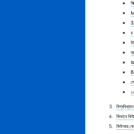
প
M
3
৪
উ
ব
I
8
ম
১
বিশ্ববিখ্যা
কিভাবে কিউ
কিউআর কোড 