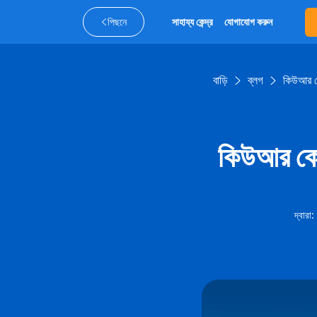
পিছনে
সাহায্য কেন্দ্র
যোগাযোগ করুন
বাড়ি
ব্লগ
কিউআর কো
কিউআর কোড 
দ্বারা