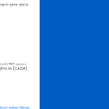
্রচলন ব্যাপক গ্রহণের
বং ২০৩৩ সালে ২,৬২০.২
িক বৃদ্ধির হার (CAGR)
ন্নত কার্য্যরত কিউআর