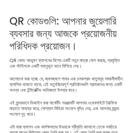
QR কোডগুলি: আপনার জুয়েলারি
ব্যবসার জন্য আজকে প্রয়োজনীয়
পরিধিদক প্রয়োজন।
QR কোড আভুষণ ফ্যাশনের বিশ্বে একটি নতুন মাত্রা যোগ করছে, প্রযুক্তি
এবং স্টাইলকে একটি মহানুভূত ভাবে মিশিয়ে দেয়।
আলোচনা করা হচ্ছে যে, জ্বলজ্বলে পাথর এবং চমকপ্রদ ধাতুসমূহ সময়সীমাহীন
ক্লাসিক থাকতে থাকে, এই নতুনবিচারপূর্ণ প্রতিষ্ঠানগুলি গ্রাহকদের জন্য একটি
অনন্য এবং ইন্টারেক্টিভ অভিজ্ঞতা উপহার করে।
এই সুন্দরভাবে ডিজাইন করা মার্কেটিং সরঞ্জামটি আপনার ওয়েবসাইটে ট্রাফিক
বাড়াতে সাহায্য করে, সোশ্যাল মিডিয়া সংযোগ বৃদ্ধি দেয়, এবং আপনার ব্র্যান্ড
সংযোগ দৃঢ় করে।
এটা যারা ফ্যাশন এবং কার্যক্ষমতার উভয়কে স্বীকৃতি জানানো তেকে সবচিয়ে
ভালো মানের কিউআর কোড তৈরি করা হয়। এই কোড তৈরি করা সহজ তবে