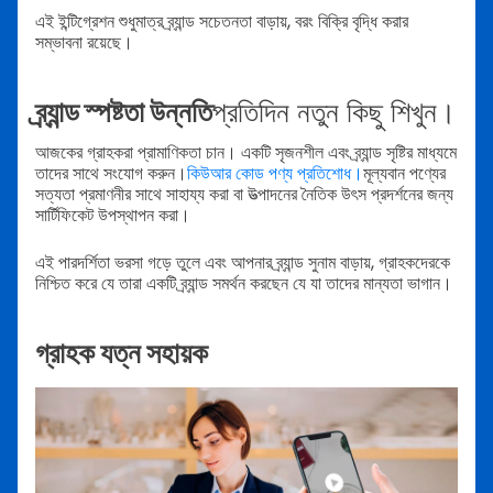
এই ইন্টিগ্রেশন শুধুমাত্র ব্র্যান্ড সচেতনতা বাড়ায়, বরং বিক্রি বৃদ্ধি করার
সম্ভাবনা রয়েছে।
ব্র্যান্ড স্পষ্টতা উন্নতি
প্রতিদিন নতুন কিছু শিখুন।
আজকের গ্রাহকরা প্রামাণিকতা চান। একটি সৃজনশীল এবং ব্র্যান্ড সৃষ্টির মাধ্যমে
তাদের সাথে সংযোগ করুন।
কিউআর কোড পণ্য প্রতিশোধ।
মূল্যবান পণ্যের
সত্যতা প্রমাণনীর সাথে সাহায্য করা বা উত্পাদনের নৈতিক উৎস প্রদর্শনের জন্য
সার্টিফিকেট উপস্থাপন করা।
এই পারদর্শিতা ভরসা গড়ে তুলে এবং আপনার ব্র্যান্ড সুনাম বাড়ায়, গ্রাহকদেরকে
নিশ্চিত করে যে তারা একটি ব্র্যান্ড সমর্থন করছেন যে যা তাদের মান্যতা ভাগান।
গ্রাহক যত্ন সহায়ক