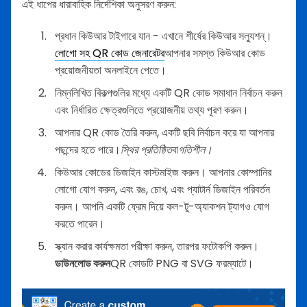
এই ধাপের ধারাবাহিক নির্দেশিকা অনুসরণ করুন:
প্রধান কিউআর টাইগারে যান - এখানে শীর্ষের কিউআর সল্যুশন্।
লোগো সহ QR কোড জেনারেটর
আপনার সমস্ত কিউআর কোড
প্রয়োজনীয়তা অনলাইনে পেতে।
নিম্নলিখিত বিকল্পগুলির মধ্যে একটি QR কোড সমাধান নির্বাচন করুন
এবং নির্ধারিত ক্ষেত্রগুলিতে প্রয়োজনীয় তথ্য পূরণ করুন।
আপনার QR কোড তৈরি করুন, একটি ছবি নির্বাচন করে যা আপনার
পছন্দের হতে পারে।
স্থির প্রতিষ্ঠিত
বা
গতিশীল।
কিউআর কোডের ডিজাইন কাস্টমাইজ করুন। আপনার কোম্পানির
লোগো যোগ করুন, এবং রঙ, চোখ, এবং প্যাটার্ন ডিজাইন পরিবর্তন
করুন। আপনি একটি ফ্রেম দিয়ে কল-টু-অ্যাকশন ট্যাগও যোগ
করতে পারেন।
স্ক্যান করার কার্যক্ষমতা পরীক্ষা করুন, তারপর ফটোকপি করুন।
ডাউনলোড করুন
QR কোডটি PNG বা SVG ফরম্যাটে।