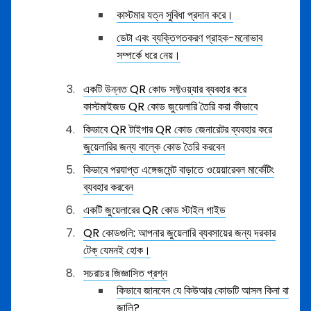
কাস্টমার যত্ন সুবিধা প্রদান করে।
ডেটা এবং ব্যক্তিগতকরণ গ্রাহক-মনোভাব
সম্পর্কে ধরে নেয়।
একটি উন্নত QR কোড সফ্টওয়্যার ব্যবহার করে
কাস্টমাইজড QR কোড জুয়েলারি তৈরি করা কীভাবে
কিভাবে QR টাইগার QR কোড জেনারেটর ব্যবহার করে
জুয়েলারির জন্য বাল্কে কোড তৈরি করবেন
কিভাবে পরযাপ্ত এঙ্গেজমেন্ট বাড়াতে ওয়েয়ারেবল মার্কেটিং
ব্যবহার করবেন
একটি জুয়েলারের QR কোড স্টাইল গাইড
QR কোডগুলি: আপনার জুয়েলারি ব্যবসায়ের জন্য দরকার
টেক্ যেমনই হোক।
সচরাচর জিজ্ঞাসিত প্রশ্ন
কিভাবে জানবেন যে কিউআর কোডটি আসল কিনা বা
জালি?