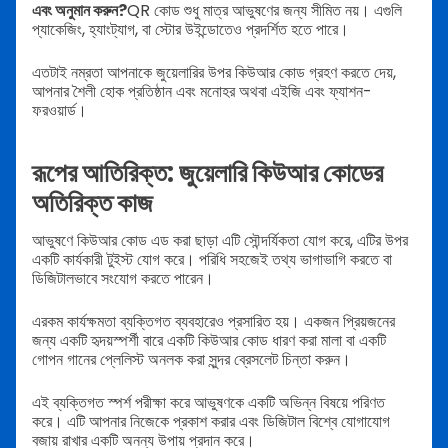
এবং অনুমান করুন?
QR কোড শুধু মাত্র আভুষণের জন্য সীমিত নয়। এগুলি
প্যাকেজিং, হ্যাংট্যাগ, বা স্টোর উইন্ডোতেও প্রদর্শিত হতে পারে।
এতটাই নম্রতা আপনাকে জুয়েলারির উপর কিউআর কোড গ্রহণ করতে দেয়,
আপনার শৈলী হোক প্রতিষ্ঠান এবং মনোহর অথবা এইজি এবং ফ্যাশন-
ফরওয়ার্ড।
রূপের আতিরিক্ত: জুয়েলারি কিউআর কোডের
অতিরিক্ত কাজ
আভুষণে কিউআর কোড এড করা ছাড়া এটি সৌন্দর্যিকতা যোগ করে, এটির উপর
একটি কার্যকারী টুইস্ট যোগ করে। পরিধি সহজেই তথ্য ভাগাভাগি করতে বা
ডিজিটালভাবে সংযোগ করতে পারেন।
এরকম কার্যক্ষমতা ব্যক্তিগত ব্যবহারেও প্রসারিত হয়। একজন প্রিয়জনের
জন্য একটি হৃদয়স্পর্শী বারে একটি কিউআর কোড ধারণ করা মালা বা একটি
গোপন গানের প্লেলিস্ট অনলক করা সুন্দর ব্রেসলেট চিন্তা করুন।
এই ব্যক্তিগত স্পর্শ পরীক্ষা করে আভুষণকে একটি অভিন্ন বিষয়ে পরিণত
করে। এটি আপনার নিজেকে প্রকাশ করার এবং ডিজিটাল বিশ্বে যোগাযোগ
বজায় রাখার একটি অনন্য উপায় প্রদান করে।