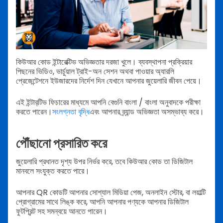
কিউআর কোড ইন্টারেক্টিভ অভিজ্ঞতার দরজা খুলে। ব্যবস্থাপনা প্রক্রিয়ার
পিছনের ভিডিও, ভার্চুয়াল ট্রাই-অন সেশন অথবা পাওয়ার অ্যারলি
প্রেজেন্টেশনে ইউজারদের নির্দেশ দিন যেখানে আপনার জুয়েলারি জীবন পেয়ে।
এই ইন্টার‌্‌‌‌‌‌‍‌টিভ ফিচারের মাধ্যমে আপনি বেগুনি বাংলা / বাংলা অনুবাদকে পরীক্ষা
করতে পারেন।
সংলগ্নতা বৃদ্ধি
এবং আপনার ব্র্যান্ড অভিজ্ঞতা অসম্ভাব্য করে।
পৌঁছানো প্রসারিত করে
জুয়েলারি প্রধানত দৃশ্য উপর নির্ভর করে, তবে কিউআর কোড তা ডিজিটাল
মানবলে সংযুক্ত করতে পারে।
আপনার QR কোডটি আপনার সোশ্যাল মিডিয়া পেজ, অনলাইন স্টোর, বা লয়াল্টি
প্রোগ্রামের সাথে লিঙ্ক করে, আপনি আপনার পণ্যকে আপনার ডিজিটাল
ফুটপ্রিন্ট সহ সমন্বয়ে আনতে পারেন।