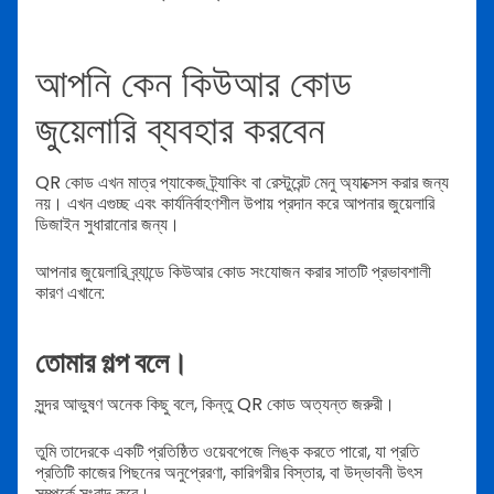
আপনি কেন কিউআর কোড
জুয়েলারি ব্যবহার করবেন
QR কোড এখন মাত্র প্যাকেজ ট্র্যাকিং বা রেস্টুরেন্ট মেনু অ্যাক্সেস করার জন্য
নয়। এখন এগুচ্ছ এবং কার্যনির্বাহণশীল উপায় প্রদান করে আপনার জুয়েলারি
ডিজাইন সুধারানোর জন্য।
আপনার জুয়েলারি ব্র্যান্ডে কিউআর কোড সংযোজন করার সাতটি প্রভাবশালী
কারণ এখানে:
তোমার গল্প বলে।
সুন্দর আভুষণ অনেক কিছু বলে, কিন্তু QR কোড অত্যন্ত জরুরী।
তুমি তাদেরকে একটি প্রতিষ্ঠিত ওয়েবপেজে লিঙ্ক করতে পারো, যা প্রতি
প্রতিটি কাজের পিছনের অনুপ্রেরণা, কারিগরীর বিস্তার, বা উদ্ভাবনী উৎস
সম্পর্কে সংবাদ করে।