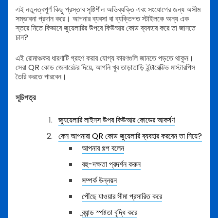
এই নতুনত্বপূর্ণ কিছু প্রস্তাব সৃষ্টিশীল অভিব্যক্তি এবং সংযোগের জন্য অসীম
সম্ভাবনা প্রদান করে। আপনার ব্যবসা বা ব্যক্তিগত স্টাইলকে অন্য এক
স্তরে নিতে কিভাবে জুয়েলারির উপরে কিউআর কোড ব্যবহার করে তা জানতে
চান?
এই রোমাঞ্চকর ধারণাটি গ্রহণ করার যোগ্য কারণগুলি জানতে পড়তে থাকুন।
সেরা QR কোড জেনারেটর দিয়ে, আপনি খুব তাড়াতাড়ি ইন্টারেক্টিভ মাস্টারপিস
তৈরি করতে পারবেন।
সূচিপত্র
জ্যুয়েলারি লাইনস উপর কিউআর কোডের আকর্ষণ
কেন আপনারা QR কোড জুয়েলারি ব্যবহার করবেন তা নিয়ে?
আপনার গল্প বলেন
বহু-দক্ষতা প্রদর্শন করুন
সম্পর্ক উন্নয়ন
পৌঁছে যাওয়ার সীমা প্রসারিত করে
ব্র্যান্ড স্পষ্টতা বৃদ্ধি করে