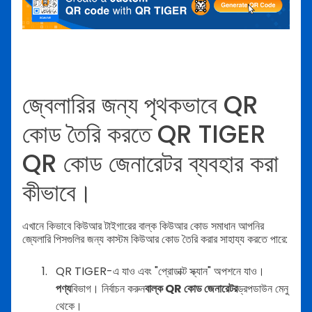
জ্বেলারির জন্য পৃথকভাবে QR
কোড তৈরি করতে QR TIGER
QR কোড জেনারেটর ব্যবহার করা
কীভাবে।
এখানে কিভাবে কিউআর টাইগারের বাল্ক কিউআর কোড সমাধান আপনির
জ্যেলারি পিসগুলির জন্য কাস্টম কিউআর কোড তৈরি করার সাহায্য করতে পারে:
QR TIGER-এ যাও এবং "প্রোডাক্ট স্ক্যান" অপশনে যাও।
পণ্য
বিভাগ। নির্বাচন করুন
বাল্ক QR কোড জেনারেটর
ড্রপডাউন মেনু
থেকে।