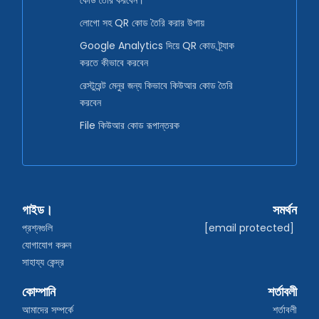
কোড তৈরি করবেন।
লোগো সহ QR কোড তৈরি করার উপায়
Google Analytics দিয়ে QR কোড ট্র্যাক
করতে কীভাবে করবেন
রেস্টুরেন্ট মেনুর জন্য কিভাবে কিউআর কোড তৈরি
করবেন
File কিউআর কোড রূপান্তরক
গাইড।
সমর্থন
প্রশ্নগুলি
[email protected]
যোগাযোগ করুন
সাহায্য কেন্দ্র
কোম্পানি
শর্তাবলী
আমাদের সম্পর্কে
শর্তাবলী