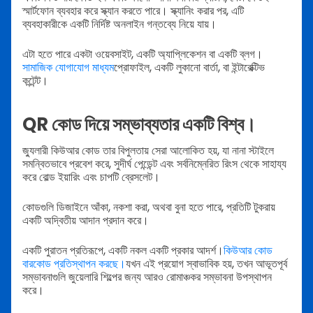
স্মার্টফোন ব্যবহার করে স্ক্যান করতে পারে। স্ক্যানিং করার পর, এটি
ব্যবহাকারীকে একটি নির্দিষ্ট অনলাইন গন্তব্যে নিয়ে যায়।
এটা হতে পারে একটা ওয়েবসাইট, একটি অ্যাপ্লিকেশন বা একটি ব্লগ।
সামাজিক যোগাযোগ মাধ্যম
প্রোফাইল, একটি লুকানো বার্তা, বা ইন্টারেক্টিভ
কন্টেন্ট।
QR কোড দিয়ে সম্ভাব্যতার একটি বিশ্ব।
জ্যুলারী কিউআর কোড তার বিপুলতায় সেরা আলোকিত হয়, যা নানা স্টাইলে
সমন্বিতভাবে প্রবেশ করে, সুদীর্ঘ পেন্ডেন্ট এবং সর্বনিম্নেরিত রিংস থেকে সাহায্য
করে বোল্ড ইয়ারিং এবং চাপটি ব্রেসলেট।
কোডগুলি ডিজাইনে আঁকা, নকশা করা, অথবা বুনা হতে পারে, প্রতিটি টুকরায়
একটি অদ্বিতীয় আদান প্রদান করে।
একটি পুরাতন প্রতিরূপে, একটি নকল একটি প্রকার আদর্শ।
কিউআর কোড
বারকোড প্রতিস্থাপন করছে।
যখন এই প্রয়োগ স্বাভাবিক হয়, তখন আভূতপূর্ব
সম্ভাবনাগুলি জুয়েলারি শিল্পের জন্য আরও রোমাঞ্চকর সম্ভাবনা উপস্থাপন
করে।