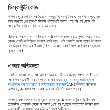
ডিস্কাউন্ট কোড
আপনার জ্যুয়েলারি বা স্মার্টওয়াচে অদ্ভুত ডিসকাউন্ট কোড সরাসরি অন্তর্ভুক্ত
করে আপনার পোশাকগুলি বিক্রয় শক্তিশালী করুন। আপনি এই কোডগুলি
প্যাকেজিং বা ট্যাগে রাখতে পারেন এবং।
গ্রাহকরা সহজেই এই কোডগুলি অ্যাক্সেস এবং চেকআউটে মুক্ত করতে পারে,
কেনার একটি অতিরিক্ত উৎসাহ তৈরি করে। এই পদ্ধতি উভয় পক্ষের উপকারে
হিতচিন্তায়: তারা একটি ভাল চুক্তি পান, এবং আপনি আপনার বিক্রয় বাড়ানোর
সুযোগ পান।
এআর অভিজ্ঞতা
একটি নেকলেস পরে দেখা, অথবা সানগ্লাস কীভাবে দেখতে পাবেন তা চিনতে
বিচার করুন একটি দোকানে পা দিয়ে না।
অথবা বাড়ানো বাস্তবতার ভুল বা
আপত্তির মাধ্যমে যুক্ত বা অতিক্রমিত বাস্তবতা
(AR) কীভাবে গ্রাহকরা
আপনার ব্র্যান্ড সাথে যোগাযোগ করে তা পরিবর্তন করতে পারে।
আপনার ওয়্যারেবলস এর মাধ্যমে এআর ব্যবহার করুন ভার্চুয়াল ট্রাই-অন,
ইন্টারেক্টিভ প্রোডাক্ট ডেমো, বা মজার খেলাধূলা যা ব্র্যান্ড সচেতনতা উন্নত করে
এবং একটি মনোরঞ্জক কেনাকাটা অভিজ্ঞতা তৈরি করে।