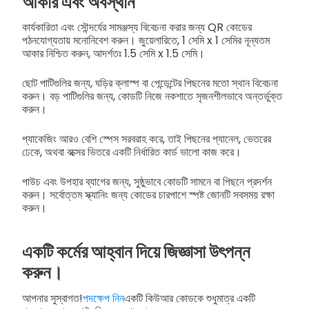
আকার এবং অবস্থান
কার্যকারিতা এবং সৌন্দর্যের সামঞ্জস্য বিবেচনা করার জন্য QR কোডের
পঠনযোগ্যতায় মনোনিবেশ করুন। জুয়েলারিতে, 1 সেমি x 1 সেমির নূন্যতম
আকার নিশ্চিত করুন, আদর্শতঃ 1.5 সেমি x 1.5 সেমি।
ছোট পাটিগুলির জন্য, ঘড়ির ক্লাস্প বা পেন্ডেন্টের পিছনের মতো স্থান বিবেচনা
করুন। বড় পাটিগুলির জন্য, কোডটি নিজে নকশাতে সৃজনশীলভাবে অন্তর্ভুক্ত
করুন।
প্যাকেজিং আরও বেশি স্পেস সরবরাহ করে, তাই পিছনের প্যানেল, ভেতরের
ঢেকে, অথবা বক্সের ভিতরে একটি নির্ধারিত কার্ড ভালো কাজ করে।
পাউচ এবং উপহার ব্যাগের জন্য, সুষ্ঠুভাবে কোডটি সামনে বা পিছনে প্রদর্শন
করুন। সর্বোত্তম স্ক্যানিং জন্য কোডের চারপাশে স্পষ্ট জোনটি সবসময় রক্ষা
করুন।
একটি কর্মের আহ্বান দিয়ে জিজ্ঞাসা উৎপন্ন
করুন।
আপনার সুস্বাগত!
পদক্ষেপ নিন
একটি কিউআর কোডকে শুধুমাত্র একটি