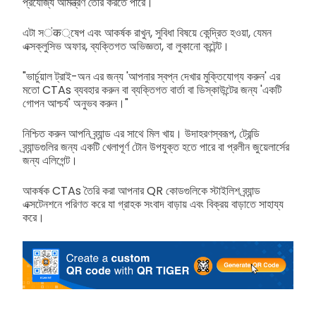
প্রযোজ্য আমন্ত্রণ তৈরি করতে পারে।
এটা সंक্ষেপ এবং আকর্ষক রাখুন, সুবিধা বিষয়ে কেন্দ্রিত হওয়া, যেমন
এক্সক্লুসিভ অফার, ব্যক্তিগত অভিজ্ঞতা, বা লুকানো কন্টেন্ট।
"ভার্চুয়াল ট্রাই-অন এর জন্য 'আপনার স্বপ্ন দেখার মুক্তিযোগ্য করুন' এর
মতো CTAs ব্যবহার করুন বা ব্যক্তিগত বার্তা বা ডিস্কাউন্টের জন্য 'একটি
গোপন আশ্চর্য' অনুভব করুন।"
নিশ্চিত করুন আপনি ব্র্যান্ড এর সাথে মিল খায়। উদাহরণস্বরূপ, ট্রেন্ডি
ব্র্যান্ডগুলির জন্য একটি খেলাপূর্ণ টোন উপযুক্ত হতে পারে বা প্রলীন জুয়েলার্সের
জন্য এলিগেন্ট।
আকর্ষক CTAs তৈরি করা আপনার QR কোডগুলিকে স্টাইলিশ ব্র্যান্ড
এক্সটেনশনে পরিণত করে যা গ্রাহক সংবাদ বাড়ায় এবং বিক্রয় বাড়াতে সাহায্য
করে।