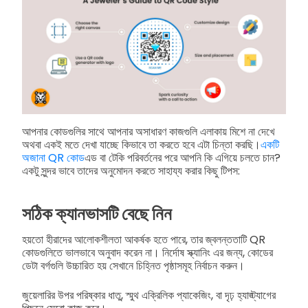
আপনার কোডগুলির সাথে আপনার অসাধারণ কাজগুলি এলাকায় মিশে না দেখে
অথবা একই মতে দেখা যাচ্ছে কিভাবে তা করতে হবে এটা চিন্তা করছি।
একটি
অজানা QR কোড
এড বা টেকি পরিবর্তনের পরে আপনি কি এগিয়ে চলতে চান?
একটু সুন্দর ভাবে তাদের অনুমোদন করতে সাহায্য করার কিছু টিপস:
সঠিক ক্যানভাসটি বেছে নিন
হয়তো হীরাদের আলোকশীলতা আকর্ষক হতে পারে, তার জ্বলন্ততাটি QR
কোডগুলিতে ভালভাবে অনুবাদ করেন না। নির্দোষ স্ক্যানিং এর জন্য, কোডের
ডেটা বর্গগুলি উচ্চারিত হয় সেখানে চিহ্নিত পৃষ্ঠাসমূহ নির্বাচন করুন।
জুয়েলারির উপর পরিষ্কার ধাতু, স্মুথ এক্রিলিক প্যাকেজিং, বা দৃঢ় হ্যাঙ্ট্যাগের