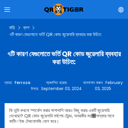
বাড়ি
ব্লগ
৭টি কারণ যেগুলোতে ভর্তি QR কোড জুয়েলারি ব্যবহার করা উচিত:
৭টি কারণ যেগুলোতে ভর্তি QR কোড জুয়েলারি ব্যবহার
করা উচিত:
দ্বারা
:
Ferroza
প্রকাশিত হয়েছে
হালনাগাদ করুন
:
February
উপরে
:
September 03, 2024
03, 2025
কি তুমি কখনো স্পার্কেল করার পাশাপাশি আরও কিছু করার একটি জুয়েলারি
দেখেছো? QR কোড জুয়েলারি সর্বশেষ ট্রেন্ড, অমরকীয় মহ৤লান্কার সাথে
কাটিং-ইজ টেকনোলজি যোগ করে।