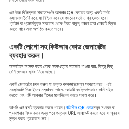
পিছনে সেরো কাজ করে।
এই উচ্চ বিভিন্নতা সারফেসগুলি আপনার QR কোডের জন্য একটি স্পষ্ট
ক্যানভাস তৈরি করে, যা নিশ্চিত করে যে পড়নের সর্বোচ্চ গ্রাহকতা হবে।
প্যাটার্ন বা প্যাটার্নযুক্ত সারফেস থেকে বিরত থাকুন, কারণ তারা কোডটি বিকৃত
করতে পারে এবং অপঠিত করতে পারে।
একটি লোগো সহ কিউআর কোড জেনারেটর
ব্যবহার করুন।
অনলাইনে অনেক কয়ার কোড সফটওয়্যার সহজেই পাওয়া যায়, কিন্তু কিছু
বেশি দেওয়ার সুবিধা নিয়ে আছে।
একটি জেনারেটর চয়ন করুন যা উন্নত কাস্টমাইজেশন সরবরাহ করে। এই
সরঞ্জামগুলি ডিজাইনের সম্ভাবনা খোলে, কোডটি ব্যক্তিগতভাবে কাস্টমাইজ
করতে এবং এটি আপনার নিজের মনোনিবেশ করতে সক্ষম করে।
আপনি এই বক্সটি ব্যবহার করতে পারেন।
গতিশীল QR কোড
নতুন সংগ্রহ বা
প্রকাশনার লিংক করার জন্য পরে গন্তব্য URL আপডেট করতে হবে, যা পুনরায়
মুদ্রণ করার প্রয়োজন নেই।