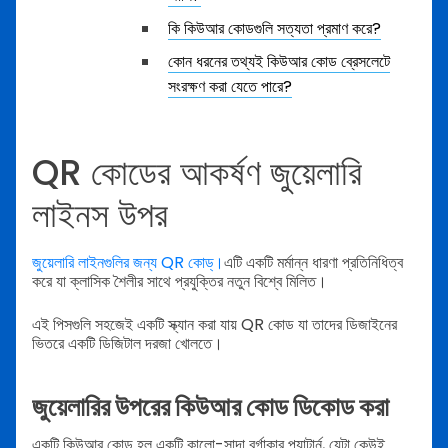
কি কিউআর কোডগুলি সত্যতা প্রমাণ করে?
কোন ধরনের তথ্যই কিউআর কোড ব্রেসলেটে
সংরক্ষণ করা যেতে পারে?
QR কোডের আকর্ষণ জুয়েলারি
লাইনস উপর
জুয়েলারি লাইনগুলির জন্য QR কোড্‌।
এটি একটি মর্মান্ন ধারণা প্রতিনিধিত্ব
করে যা ক্লাসিক শৈলীর সাথে প্রযুক্তির নতুন বিশ্বে মিলিত।
এই পিসগুলি সহজেই একটি স্ক্যান করা যায় QR কোড যা তাদের ডিজাইনের
ভিতরে একটি ডিজিটাল দরজা খোলতে।
জুয়েলারির উপরের কিউআর কোড ডিকোড করা
একটি কিউআর কোড হল একটি কালো-সাদা বর্গাকার প্যাটার্ন, যেটা কেউই