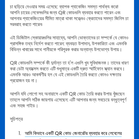
চা ছড়িয়ে দেওয়ার সময় এসেছে: ব্যাপক প্যাকেজিং সমস্ত পার্থক্য করে!
আপনি চায়ের লেবেলগুলির জন্য QR কোডগুলি ব্যবহার করতে পারেন এবং
আপনার প্যাকেজিংয়ের সীমিত মাত্রা থাকা সত্ত্বেও ক্রেতাদের সমস্ত জিনিস চা
সরবরাহ করতে পারেন৷
এই ডিজিটাল স্কোয়ারগুলির সাহায্যে, আপনি ভোক্তাদের চা সম্পর্কে যে কোনও
প্রাসঙ্গিক তথ্য নির্দেশ করতে পারেন: ব্যবহৃত উপাদান, উপকারিতা এবং এমনকি
বিভিন্ন খাবারের সাথে পানীয়কে পরিপূরক করার অন্যান্য উপভোগ্য উপায়।
QR কোডগুলি সম্পর্কে কী দুর্দান্ত তা হ'ল এগুলি খুব সুবিধাজনক। তাদের ধারণ
করা ডেটা অ্যাক্সেস করতে এটি শুধুমাত্র একটি দ্রুত স্মার্টফোন স্ক্যান করবে।
এমনকি আরও আকর্ষণীয় হল যে এই কোডগুলি তৈরি করতে কোনও দক্ষতার
প্রয়োজন হয় না।
আপনি যদি লোগো সহ অনায়াসে একটি QR কোড তৈরি করার উপায় খুঁজছেন
তাহলে আপনি সঠিক জায়গায় এসেছেন: এটি আপনার জন্য সবচেয়ে বন্ধুত্বপূর্ণ
এবং সহজ গাইড।
সুচিপত্র
আমি কিভাবে একটি QR কোড জেনারেটর ব্যবহার করে লেবেলের