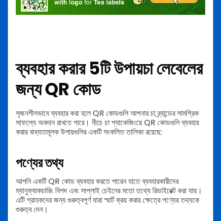
ব্যবহার করার 5টি উপায়
চা লেবেলের
জন্য QR কোড
সৃজনশীলভাবে ব্যবহার করা হলে QR কোডগুলি আপনার চা ব্র্যান্ডের সামগ্রিক
সাফল্যে অবদান রাখতে পারে। নীচে চা প্যাকেজিংয়ে QR কোডগুলি ব্যবহার
করার বাধ্যতামূলক উপায়গুলির একটি সংকলিত তালিকা রয়েছে:
পণ্যের তথ্য
আপনি একটি QR কোড ব্যবহার করতে পারেন যাতে ব্যবহারকারীদের
ম্যানুফ্যাকচারিং বিশদ এবং সাপ্লাই চেইনের মতো তথ্যে রিডাইরেক্ট করা যায়।
এটি গ্রাহকদের জন্য গুরুত্বপূর্ণ যারা স্মার্ট ক্রয় করার ক্ষেত্রে পণ্যের তথ্যকে
গুরুত্ব দেন।