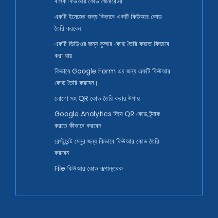
বাল্ক কিউআর কোড জেনারেটর
একটি ইমেজের জন্য কিভাবে একটি কিউআর কোড
তৈরি করবেন
একটি ভিডিওর জন্য কুআর কোড তৈরি করতে কিভাবে
করা যায়
কিভাবে Google Form এর জন্য একটি কিউআর
কোড তৈরি করবেন।
লোগো সহ QR কোড তৈরি করার উপায়
Google Analytics দিয়ে QR কোড ট্র্যাক
করতে কীভাবে করবেন
রেস্টুরেন্ট মেনুর জন্য কিভাবে কিউআর কোড তৈরি
করবেন
File কিউআর কোড রূপান্তরক