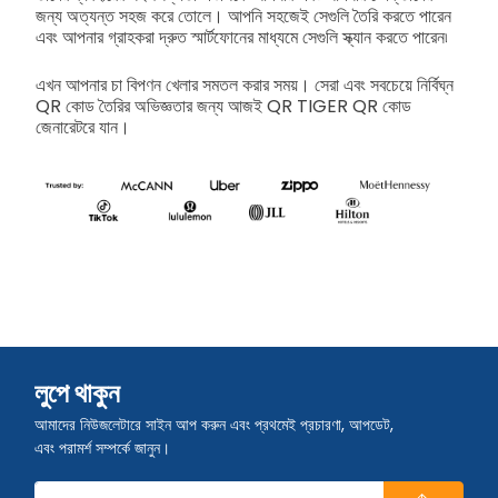
জন্য অত্যন্ত সহজ করে তোলে। আপনি সহজেই সেগুলি তৈরি করতে পারেন
এবং আপনার গ্রাহকরা দ্রুত স্মার্টফোনের মাধ্যমে সেগুলি স্ক্যান করতে পারেন৷
এখন আপনার চা বিপণন খেলার সমতল করার সময়। সেরা এবং সবচেয়ে নির্বিঘ্ন
QR কোড তৈরির অভিজ্ঞতার জন্য আজই QR TIGER QR কোড
জেনারেটরে যান।
লুপে থাকুন
আমাদের নিউজলেটারে সাইন আপ করুন এবং প্রথমেই প্রচারণা, আপডেট,
এবং পরামর্শ সম্পর্কে জানুন।