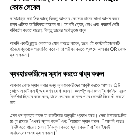
কোড লেবেল
কাস্টমাইজ করা ঠিক আছে কিন্তু আপনার কোডের মানের সাথে আপস করার
জন্য এটিকে অতিরিক্ত করবেন না। আপনি ফ্রেম, চোখ এবং প্যাটার্ন শৈলী
পরিবর্তন করতে পারেন, কিন্তু তাদের সর্বোত্তম রাখুন।
আপনি একটি ব্র্যান্ড লোগোও যোগ করতে পারেন, তবে এই কাস্টমাইজেশনটি
পঠনযোগ্যতাকে প্রভাবিত করে না তা পরীক্ষা করতে প্রথমে আপনার QR কোড
স্ক্যান করুন।
ব্যবহারকারীদের স্ক্যান করতে বাধ্য করুন
আপনার কোড স্ক্যান করার জন্য ব্যবহারকারীদের আকৃষ্ট করতে আপনার QR
কোডে একটি কল টু অ্যাকশন যোগ করুন। কল-টু-অ্যাকশন ট্যাগগুলিও দ্রুত
নির্দেশনা হিসাবে কাজ করে, যাতে লোকেরা জানতে পারে কোডটি দিয়ে কী করতে
হবে।
এমন শব্দ ব্যবহার করুন যা জরুরীতার অনুভূতি প্রকাশ করে। সেরা উদাহরণগুলির
মধ্যে রয়েছে "এখনই স্ক্যান করুন" এবং "আমাকে স্ক্যান করুন।" আপনি আরও
নির্দিষ্ট হতে পারেন, যেমন "নিবন্ধন করতে স্ক্যান করুন" বা "ওয়াইফাই
অ্যাক্সেসের জন্য স্ক্যান করুন।"