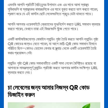
এমনকি আপনি প্রতিটি বৈচিত্র্যের উপাদান এবং এর সাথে আসা স্বাস্থ্য
সুবিধাগুলি বা স্বাস্থ্যকর খাবারগুলিকে এর সাথে যুক্ত করতে ভাগ করতে পারেন,
প্রমাণ করে যে এই কাস্টম ছোট লেবেলগুলিতে প্রচুর ডেটা থাকতে পারে।
আপনি আপনার ওয়েবসাইটে ক্রেতাদের পুনঃনির্দেশ করতে URL সমাধান ব্যবহার
করতে পারেন, যেখানে তারা এই বিবরণগুলি খুঁজে পেতে পারে।
একটি কাস্টমাইজযোগ্য মোবাইল ল্যান্ডিং পৃষ্ঠা তৈরি করতে আপনি ল্যান্ডিং পৃষ্ঠা
QR কোডের জন্যও যেতে পারেন, যা আগে H5 QR কোড সমাধান হিসাবে
পরিচিত ছিল—কোনও ডোমেন কেনার বা স্ক্র্যাচ থেকে একটি ওয়েবসাইট তৈরি
করার প্রয়োজন নেই৷
ল্যান্ডিং পৃষ্ঠা QR কোড সমাধানটিতে একটি সাদা লেবেল বৈশিষ্ট্যও রয়েছে যা
আপনাকে সামঞ্জস্যপূর্ণ ব্র্যান্ডিং প্রতিষ্ঠা করতে আপনার কাস্টম সংক্ষিপ্ত URL
ব্যবহার করতে দেয়।
চা লেবেলের জন্য আমার নিজস্ব QR কোড
ডিজাইন করুন