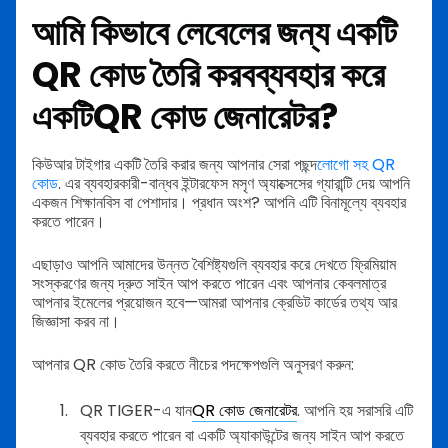
আমি কিভাবে লেবেলের জন্য একটি
QR কোড তৈরি করব
ব্যবহার করে
একটি
QR কোড জেনারেটর
?
কিউআর টাইগার একটি তৈরি করার জন্য আপনার সেরা পছন্দ
লোগো সহ QR
কোড
. এর ব্যবহারকারী-বান্ধব ইন্টারফেস মসৃণ অ্যাক্সেসের গ্যারান্টি দেয় আপনি
একজন শিক্ষানবিস বা পেশাদার। প্রধান অংশ? আপনি এটি বিনামূল্যে ব্যবহার
করতে পারেন।
এছাড়াও আপনি আমাদের উন্নত বৈশিষ্ট্যগুলি ব্যবহার করে দেখতে ফ্রিমিয়াম
সংস্করণের জন্য দ্রুত সাইন আপ করতে পারেন এবং আপনার কেবলমাত্র
আপনার ইমেলের প্রয়োজন হবে—আমরা আপনার ক্রেডিট কার্ডের তথ্য আর
জিজ্ঞাসা করব না।
আপনার QR কোড তৈরি করতে নীচের পদক্ষেপগুলি অনুসরণ করুন:
QR TIGER-এ যান
QR কোড জেনারেটর
. আপনি হয় সরাসরি এটি
ব্যবহার করতে পারেন বা একটি অ্যাকাউন্টের জন্য সাইন আপ করতে