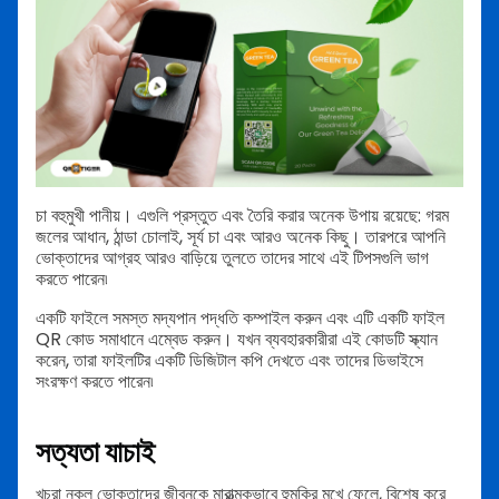
চা বহুমুখী পানীয়। এগুলি প্রস্তুত এবং তৈরি করার অনেক উপায় রয়েছে: গরম
জলের আধান, ঠান্ডা চোলাই, সূর্য চা এবং আরও অনেক কিছু। তারপরে আপনি
ভোক্তাদের আগ্রহ আরও বাড়িয়ে তুলতে তাদের সাথে এই টিপসগুলি ভাগ
করতে পারেন৷
একটি ফাইলে সমস্ত মদ্যপান পদ্ধতি কম্পাইল করুন এবং এটি একটি ফাইল
QR কোড সমাধানে এম্বেড করুন। যখন ব্যবহারকারীরা এই কোডটি স্ক্যান
করেন, তারা ফাইলটির একটি ডিজিটাল কপি দেখতে এবং তাদের ডিভাইসে
সংরক্ষণ করতে পারেন৷
সত্যতা যাচাই
খুচরা নকল ভোক্তাদের জীবনকে মারাত্মকভাবে হুমকির মুখে ফেলে, বিশেষ করে