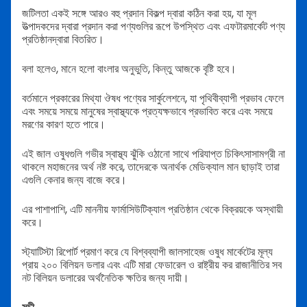
জটিলতা একই সঙ্গে আরও বহু প্রদান বিকল্প দ্বারা কঠিন করা হয়, যা মূল
উত্পাদকদের দ্বারা প্রদান করা পণ্যগুলির রূপে উপস্থিত এবং এফটারমার্কেট পণ্য
প্রতিষ্ঠানদ্বারা বিতরিত।
বলা হলেও, মানে হলো বাংলার অনুভুতি, কিন্তু আজকে বৃষ্টি হবে।
বর্তমানে প্রকারের মিথ্যা ঔষধ পণ্যের সার্কুলেশনে, যা পৃথিবীব্যাপী প্রভাব ফেলে
এবং সময়ে সময়ে মানুষের স্বাস্থ্যকে প্রত্যক্ষভাবে প্রভাবিত করে এবং সময়ে
মরণের কারণ হতে পারে।
এই জাল ওষুধগুলি গভীর স্বাস্থ্য ঝুঁকি ওঠানো সাথে পরিযাপ্ত চিকিৎসাসামগ্রী না
থাকলে মহাজনের অর্থ নষ্ট করে, তাদেরকে অনার্থক মেডিক্যাল মান ছাড়াই তারা
এগুলি কেনার জন্য বাজে করে।
এর পাশাপাশি, এটি মাননীয় ফার্মাসিউটিক্যাল প্রতিষ্ঠান থেকে বিক্রয়কে অস্থায়ী
করে।
স্ট্যাটিস্টা রিপোর্ট প্রমাণ করে যে বিশ্বব্যাপী জালসাহেজ ওষুধ মার্কেটের মূল্য
প্রায় ২০০ বিলিয়ন ডলার এবং এটি মারা ফেডারেল ও রাষ্ট্রীয় কর রাজানীতির সব
নট বিলিয়ন ডলারের অর্থনৈতিক ক্ষতির জন্য দায়ী।