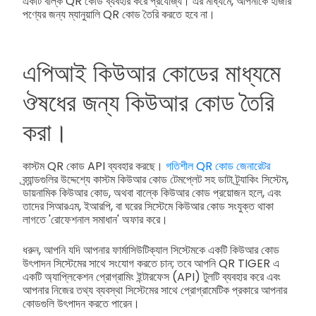
একটি বাল্ক QR কোড ব্যবহার করে প্রযোজ্য। এর মাধ্যমে, আপনাকে হাজার
পণ্যের জন্য ম্যানুয়ালি QR কোড তৈরি করতে হবে না।
এপিআই কিউআর কোডের মাধ্যমে
ঔষধের জন্য কিউআর কোড তৈরি
করা।
কাস্টম QR কোড API ব্যবহার করছে।
গতিশীল QR কোড জেনারেটর
ব্র্যান্ডগুলির উদ্দেশ্যে কাস্টম কিউআর কোড টেমপ্লেট সহ ডাটা ট্র্যাকিং সিস্টেম,
ডায়নামিক কিউআর কোড, অথবা বাল্কে কিউআর কোড প্রয়োজন হলে, এবং
তাদের সিআরএম, ইআরপি, বা ঘরের সিস্টেমে কিউআর কোড সংযুক্ত থাকা
লাগতে 'রোফেশনাল সমাধান' অফার করে।
ধরুন, আপনি যদি আপনার ফার্মাসিউটিক্যাল সিস্টেমকে একটি কিউআর কোড
উৎপাদন সিস্টেমের সাথে সংযোগ করতে চান; তবে আপনি QR TIGER এ
একটি অ্যাপ্লিকেশন প্রোগ্রামিং ইন্টারফেস (API) টুলটি ব্যবহার করে এবং
আপনার নিজের তথ্য ব্যবস্থা সিস্টেমের সাথে প্রোগ্রামেটিক প্রকারে আপনার
কোডগুলি উৎপাদন করতে পারেন।