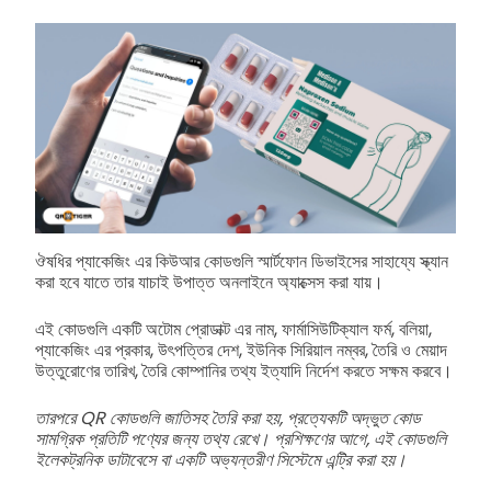
ঔষধির প্যাকেজিং এর কিউআর কোডগুলি স্মার্টফোন ডিভাইসের সাহায্যে স্ক্যান
করা হবে যাতে তার যাচাই উপাত্ত অনলাইনে অ্যাক্সেস করা যায়।
এই কোডগুলি একটি অটোম প্রোডাক্ট এর নাম, ফার্মাসিউটিক্যাল ফর্ম, বলিয়া,
প্যাকেজিং এর প্রকার, উৎপত্তির দেশ, ইউনিক সিরিয়াল নম্বর, তৈরি ও মেয়াদ
উত্তুরোণের তারিখ, তৈরি কোম্পানির তথ্য ইত্যাদি নির্দেশ করতে সক্ষম করবে।
তারপরে QR কোডগুলি জাতিসহ তৈরি করা হয়, প্রত্যেকটি অদ্ভুত কোড
সামগ্রিক প্রতিটি পণ্যের জন্য তথ্য রেখে। প্রশিক্ষণের আগে, এই কোডগুলি
ইলেকট্রনিক ডাটাবেসে বা একটি অভ্যন্তরীণ সিস্টেমে এন্ট্রি করা হয়।