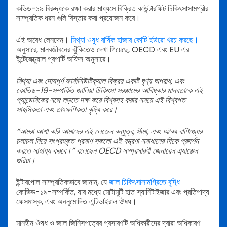
কভিড-১৯ বিরুদ্ধকে রক্ষা করার মাধ্যমে বিক্রিত কাউন্টারফিট চিকিৎসাসামগ্রীর
সাম্প্রতিক ধরন গুলি বিস্তার করা প্রয়োজন করে।
এই অবৈধ লেনদেন।
মিথ্যা ওষুধ বার্ষিক হাজার কোটি ইউরো খরচ করছে।
অনুসারে, মানবজীবনের ঝুঁকিতেও দেখা গিয়েছে, OECD এবং EU এর
ইন্টেলেক্চুয়াল প্রপার্টি অফিস অনুসারে।
মিথ্যা এবং দোষপূর্ণ ফার্মাসিউটিক্যাল বিক্রয় একটি ঘৃণ্য অপরাধ, এবং
কোভিড-19-সম্পর্কিত জালিয়া চিকিৎসা সরঞ্জামের আবিষ্কার মানবতাকে এই
প্যান্ডেমিকের সঙ্গে লড়তে দক্ষ করে বিশ্বসহ করার সময়ে এই বিশ্বগত
সাহসিকতা এবং তাৎক্ষণিকতা বৃদ্ধি করে।
“আমরা আশা করি আমাদের এই লেজেল বন্ধুত্ব, সীমা, এবং অবৈধ বাণিজ্যের
চলাচল নিয়ে সংগ্রহকৃত প্রমাণ সকলো এই যন্ত্রণা সমাধানের দিকে প্রদর্শন
করতে সাহায্য করবে।” বলেছেন OECD সম্প্রসারণী জেনারেল এ্যাঞ্জেল
গুরিয়া।
ইন্টারপোল সাম্প্রতিকভাবে জানান, যে
জাল চিকিৎসাসামগ্রিতে বৃদ্ধি
কোভিড-১৯-সম্পর্কিত, যার মধ্যে মোটামুটি হাত স্যানিটাইজার এবং প্রতিপাদ্য
ফেসমাস্ক, এবং অননুমোদিত এন্টিভাইরাল ঔষধ।
মানহীন ঔষধ ও জাল জিনিসপত্রের প্রসারণটি অধিকারীদের দ্বারা অধিকারণ