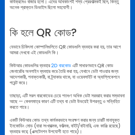
কার্যক্রমেও বাজার হলো। এদের অধিকাংশই শস্য প্রেরণাত্মকই ছিল, কিন্তু
অনেক প্রাক্তন ডিভাইস ছিলো সহযোগী।
কি হলে QR কোড?
যেভাবে চিকিৎসা কোম্পানিগুলিতে QR কোডগুলি ব্যবহার করা হয়, তার আগে
আমরা দেখবো এই কোডগুলি কি।
কিউআর কোডগুলির ব্যবহার
2D বারকোড
এটি সাধারণভাবে QR কোড
জেনারেটর অনলাইন ব্যবহার করে তৈরি করা হয়, যেখানে ডেটা পাওয়ার জন্য
আদেশকারী, শনাক্তকারী, বা ট্র্যাকার থাকে, যা ওয়েবসাইট বা অ্যাপ্লিকেশনে
পয়েন্ট করে।
তাছাড়া, এটি সরল বারকোডের চেয়ে শতগুণ অধিক ডেটা সরবরাহ করার সম্ভাবনা
আছে — কেবলমাত্র কারণ এটি তথ্য বা ডেটা উভয়েই উপরন্তু ও সন্নিহিত
করতে পারে।
একটি কিউআর কোড তথ্য কার্যকরভাবে সংরক্ষণ করার জন্য চারটি মানাযুক্ত
ইনকোডিং মোড (যারা সংখ্যাত্মক, বর্ণাত্মক, বাইট/বাইনারি, এবং কাঞ্জি রয়েছে)
ব্যবহার করে; (এক্সটেনশন উপযোগী হতে পারে)।