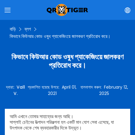
বাড়ি
ব্লগ
কিভাবে কিউআর কোড ওষুধ প্যাকেজিংয়ে জালকরণ প্রতিরোধ করে।
কিভাবে কিউআর কোড ওষুধ প্যাকেজিংয়ে জালকরণ
প্রতিরোধ করে।
দ্বারা
:
Vall
প্রকাশিত হয়েছে উপরে
:
April 01,
হালনাগাদ করুন
:
February 12,
V.
2021
2025
আমি এখানে তোমার সাহায্যের জন্য আছি।
সাপ্লাই চেইনের উত্পাদন পরিকল্পনা হল একটি মান যোগ সেবা এসেছে, যা
উৎপাদক থেকে শেষ ব্যবহারকারীর দিকে উদ্ভূত।