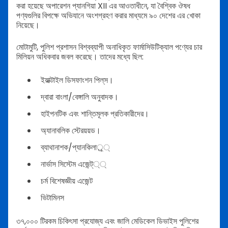
করা হয়েছে অপারেশন প্যানগিয়া XII এর আওতাধীনে, যা বৈশ্বিক ঔষধ
পণ্যগুলির বিপক্ষে অভিযানে অংশগ্রহণ করার মাধ্যমে ৯০ দেশের এর খোকা
নিয়েছে।
মোটামুটি, পুলিশ প্রশাসন বিশ্বব্যাপী অনাধিকৃত ফার্মাসিউটিক্যাল পণ্যের চার
মিলিয়ন অধিকবার জবল করেছে। তাদের মধ্যে ছিল:
ইয়াক্টাইল ডিসফাংশন পিল্‌স।
দ্বারা বাংলা/বেঙ্গালি অনুবাদক।
হাইপনটিক এবং শান্তিমূলক প্রতিকারীদের।
অ্যানাবলিক স্টেরয়য়ড।
ব্যাথানাশক/প্যানকিলার্‌্্
নার্ভাস সিস্টেম এজেন্ট্‌‌্্‌
চর্ম বিশেষজ্ঞীয় এজেন্ট
ভিটামিনস
৩৭,০০০ টিরকম চিকিৎসা প্রযোজ্য এবং জালি মেডিকেল ডিভাইস পুলিশের