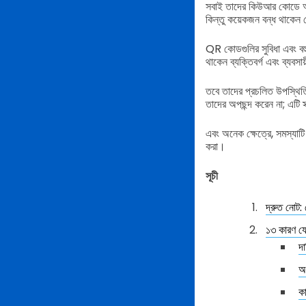
সবাই তাদের কিউআর কোডে আরও
কিন্তু কয়েকজন বন্ধ থাকেন 
QR কোডগুলির সুবিধা এবং বহু
থাকেন ব্যক্তিবর্গ এবং ব্যবসা
তবে তাদের প্রচলিত উপস্থিতি
তাদের অপছন্দ করেন না; এটি স
এবং অনেক ক্ষেত্রে, সমস্যা
করা।
সূচী
দ্রুত নোট:
১৩ কারণ যে
দ
অ
কা