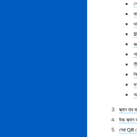
শ্
ম
ভা
উল
রঙ
শ
তী
পি
ঘ
অ
স্ক্যান হার 
উচ্চ স্ক্য
সেরা QR কো