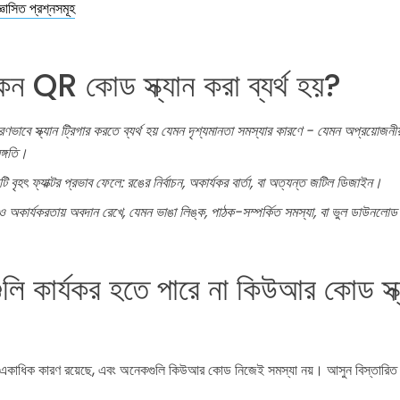
ঞাসিত প্রশ্নসমূহ
েন QR কোড স্ক্যান করা ব্যর্থ হয়?
াবে স্ক্যান ট্রিগার করতে ব্যর্থ হয় যেমন দৃশ্যমানতা সমস্যার কারণে - যেমন অপ্রয়োজনীয় 
্গতি।
বৃহৎ ফ্যাক্টর প্রভাব ফেলে: রঙের নির্বাচন, অকার্যকর বার্তা, বা অত্যন্ত জটিল ডিজাইন।
াও অকার্যকরতায় অবদান রেখে, যেমন ভাঙা লিঙ্ক, পাঠক-সম্পর্কিত সমস্যা, বা ভুল ডাউনলো
লি কার্যকর হতে পারে না কিউআর কোড স্ক
মন একাধিক কারণ রয়েছে, এবং অনেকগুলি কিউআর কোড নিজেই সমস্যা নয়। আসুন বিস্তারিত