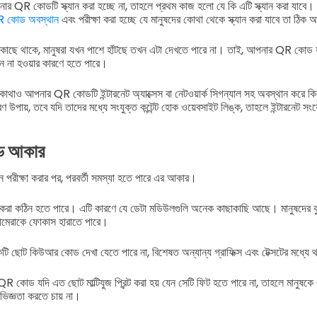
 QR কোডটি স্ক্যান করা হচ্ছে না, তাহলে প্রথম কাজ হলো যে কি এটি স্ক্যান করা যাবে। এ
 কোড অবস্থান
এবং পরীক্ষা করা হচ্ছে যে মানুষদের কোথা থেকে স্ক্যান করা যাবে তা ঠিক
র, বা কাছে থাকে, মানুষরা যখন পাশে হাঁটছে তখন এটা দেখতে পারে না। তাই, আপনার QR কোড যদ
মান না হওয়ার কারণে হতে পারে।
োথাও আপনার QR কোডটি ইন্টারনেট অ্যাক্সেস বা নেটওয়ার্ক সিগন্যাল সহ অবস্থান করে
 উপায়, তবে যদি তাদের মধ্যে সংযুক্ত কন্টেন্ট হোক ওয়েবসাইট লিঙ্ক, তাহলে ইন্টারনেট 
ড আকার
রীক্ষা করার পর, পরবর্তী সমস্যা হতে পারে এর আকার।
ান করা কঠিন হতে পারে। এটি কারণে যে ডেটা মডিউলগুলি অনেক কাছাকাছি আছে। মানুষদের ক
ামেরাকে ফোকাস হারাতে পারে।
একটি ছোট কিউআর কোড দেখা যেতে পারে না, বিশেষত অন্যান্য গ্রাফিক্স এবং টেক্সটের মধ্যে
ট QR কোড যদি এত ছোট মাল্টিযুজ প্রিন্ট করা হয় যেন সেটি ফিট হতে পারে না, তাহলে মানুষকে
ভিজ্ঞতা করতে চায় না।