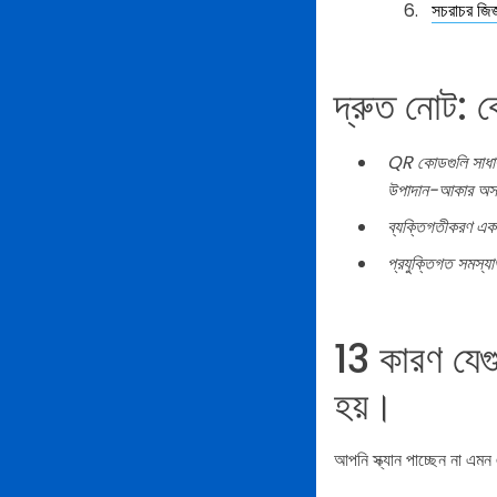
সচরাচর জিজ্
দ্রুত নোট: ক
QR কোডগুলি সাধারণভ
উপাদান-আকার অসঙ
ব্যক্তিগতীকরণ একটি 
প্রযুক্তিগত সমস্য
13 কারণ যেগু
হয়।
আপনি স্ক্যান পাচ্ছেন না এ