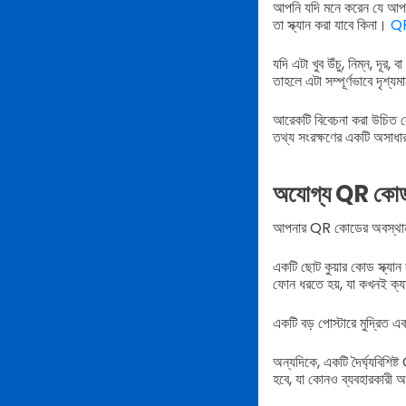
আপনি যদি মনে করেন যে আপনার
তা স্ক্যান করা যাবে কিনা।
QR
যদি এটা খুব উঁচু, নিম্ন, দূ
তাহলে এটা সম্পূর্ণভাবে দৃশ্য
আরেকটি বিবেচনা করা উচিত ক
তথ্য সংরক্ষণের একটি অসাধারণ
অযোগ্য QR কো
আপনার QR কোডের অবস্থান প
একটি ছোট কুয়ার কোড স্ক্য
ফোন ধরতে হয়, যা কখনই ক্য
একটি বড় পোস্টারে মুদ্রিত 
অন্যদিকে, একটি দৈর্ঘ্যবিশিষ্
হবে, যা কোনও ব্যবহারকারী অ