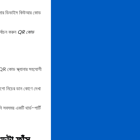
পনার ডিভাইস কিউআর কোড
র্বাচন করুন
QR কোড
 QR কোড স্ক্যানার সহযোগী
গো নিচের ডান কোণে দেখা
সবসময় একটি থার্ড-পার্টি
েটা ফাঁস