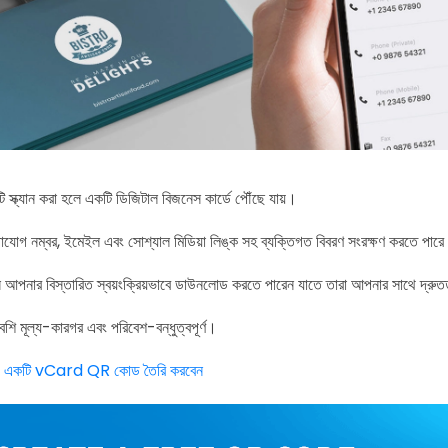
্ক্যান করা হলে একটি ডিজিটাল বিজনেস কার্ডে পৌঁছে যায়।
াযোগ নম্বর, ইমেইল এবং সোশ্যাল মিডিয়া লিঙ্ক সহ ব্যক্তিগত বিবরণ সংরক্ষণ করতে পার
সে আপনার বিস্তারিত স্বয়ংক্রিয়ভাবে ডাউনলোড করতে পারেন যাতে তারা আপনার সাথে দ্
 বেশি মূল্য-কারগর এবং পরিবেশ-বন্ধুত্বপূর্ণ।
ন্য একটি vCard QR কোড তৈরি করবেন