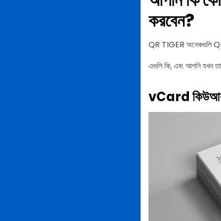
করবেন?
QR TIGER অনেকগুলি QR কোড 
এগুলি কি, এবং আপনি যখন তাদ
vCard কিউআ