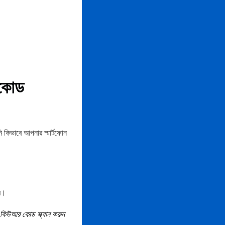
িকোড
কিভাবে আপনার স্মার্টফোন
রে।
কিউআর কোড স্ক্যান করুন