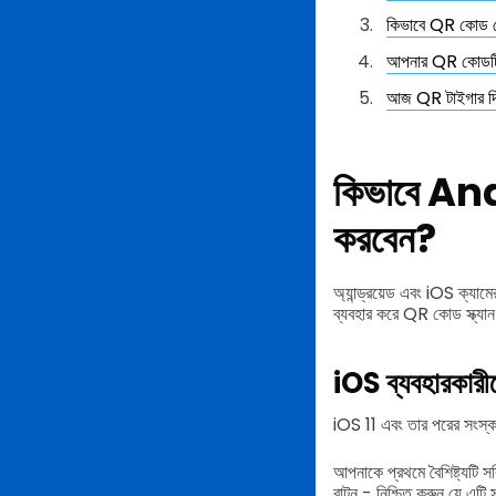
কিভাবে QR কোড জ
আপনার QR কোডটি ক
আজ QR টাইগার দি
কিভাবে An
করবেন?
অ্যান্ড্রয়েড এবং iOS ক্যা
ব্যবহার করে QR কোড স্ক্যান
iOS ব্যবহারকারী
iOS 11 এবং তার পরের সংস্ক
আপনাকে প্রথমে বৈশিষ্ট্যটি 
বাটন - নিশ্চিত করুন যে এটি