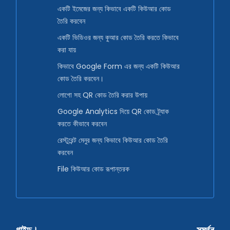
একটি ইমেজের জন্য কিভাবে একটি কিউআর কোড
তৈরি করবেন
একটি ভিডিওর জন্য কুআর কোড তৈরি করতে কিভাবে
করা যায়
কিভাবে Google Form এর জন্য একটি কিউআর
কোড তৈরি করবেন।
লোগো সহ QR কোড তৈরি করার উপায়
Google Analytics দিয়ে QR কোড ট্র্যাক
করতে কীভাবে করবেন
রেস্টুরেন্ট মেনুর জন্য কিভাবে কিউআর কোড তৈরি
করবেন
File কিউআর কোড রূপান্তরক
গাইড।
সমর্থন