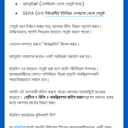
ব্যাংকন্ট্যাক্ট (বেলজিয়াম থেকে পেমেন্ট জন্য)
SEPA (জন্য
ইউরোপীয় ইউনিয়ন দেশগুলো থেকে পেমেন্ট
পেমেন্ট ধরণ নির্বাচন করার পরে, আপনার বিলিং বিবরণ প্রবেশ করুন।
ঐচ্ছিকভাবে, আপনি লিঙ্কের মাধ্যমে পেমেন্ট করতে পারেন।
লেনদেন সম্পন্ন করতে "সাবস্ক্রাইব" ক্লিক করুন।
ম্যানুয়াল নবায়নের জন্যও একই প্রক্রিয়া প্রয়োগ করা হয়।
স্ট্রাইপ এর মাধ্যমে পেমেন্ট করা হলে অটো-রিনিউয়াল উপলব্ধ।
ব্যবহারকারীদের কোনও অতিরিক্ত ক্রিয়া ছাড়াই সাবস্ক্রিপশনগুলি
স্বয়ংক্রিয়ভাবে নবায়ন হবে।
আপনি এই অপশনটি বাতিল করতে পারেন আপনার অ্যাকাউন্টে যাওয়ার
মাধ্যমে।
সেটিংস > বিলিং > সাবস্ক্রিপশন বাতিল করুন
প্রসেস সমাপ্ত করার
জন্য আপনার কার্ডের বিবরণ সরান
স্ট্রাইপ ব্যবহারের সুবিধাগুলি কি?
দ্য
স্ট্রাইপ
পেমেন্ট পদ্ধতি কিউআর টাইগার ব্যবহারকারীদেরকে একটি স্মুদ্ধ,