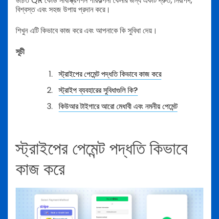
উচিত QR কোড সাবস্ক্রিপশন পরিকল্পনা কেনার জন্য একটি দ্রুত, নিরাপদ,
বিশ্বস্ত এবং সহজ উপায় প্রদান করে।
শিখুন এটি কিভাবে কাজ করে এবং আপনাকে কি সুবিধা দেয়।
সূচী
স্ট্রাইপের পেমেন্ট পদ্ধতি কিভাবে কাজ করে
স্ট্রাইপ ব্যবহারের সুবিধাগুলি কি?
কিউআর টাইগারে আরো মেধাবী এবং নমনীয় পেমেন্ট
স্ট্রাইপের পেমেন্ট পদ্ধতি কিভাবে
কাজ করে