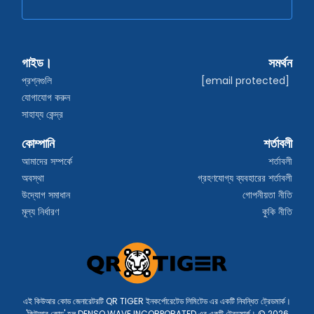
গাইড।
সমর্থন
প্রশ্নগুলি
[email protected]
যোগাযোগ করুন
সাহায্য কেন্দ্র
কোম্পানি
শর্তাবলী
আমাদের সম্পর্কে
শর্তাবলী
অবস্থা
গ্রহণযোগ্য ব্যবহারের শর্তাবলী
উদ্যোগ সমাধান
গোপনীয়তা নীতি
মূল্য নির্ধারণ
কুকি নীতি
এই কিউআর কোড জেনারেটরটি QR TIGER ইনকর্পোরেটেড লিমিটেড এর একটি নিবন্ধিত ট্রেডমার্ক।
'কিউআর কোড' হল DENSO WAVE INCORPORATED এর একটি ট্রেডমার্ক। © 2026