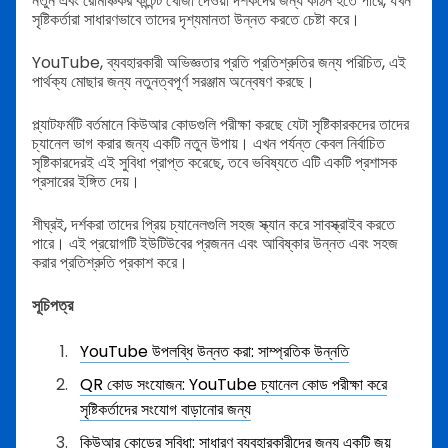
নতুন এবং রোমাঞ্চকর কন্টেন্ট খোঁজা দেওয়া দর্শকদের জন্য কঠিন হতে পারে, যখন
সৃষ্টিকর্তারা সাধারণভাবে তাদের দৃশ্যমানতা উন্নত করতে চেষ্টা করে।
YouTube, ব্যবহারকারী অভিজ্ঞতার প্রতি প্রতিশ্রুতির জন্য পরিচিত, এই
পার্থক্য মোছার জন্য নতুনত্বপূর্ণ সরঞ্জাম অন্বেষণ করছে।
প্ল্যাটফর্মটি বর্তমানে কিউআর কোডগুলি পরীক্ষা করছে যেটা সৃষ্টিকারকদের তাদের
চ্যানেল ভাগ করার জন্য একটি নতুন উপায়। এখন পর্যন্ত কেবল নির্বাচিত
সৃষ্টিকারদেরই এই সুবিধা প্রাপ্ত করেছে, তবে ভবিষ্যতে এটি একটি প্রশাসক
প্রসারের ইঙ্গিত দেয়।
শীঘ্রই, দর্শকরা তাদের প্রিয় চ্যানেলগুলি সহজ স্ক্যান করে সাবস্ক্রাইব করতে
পারে। এই প্রয়োগটি ইউটিউবের প্রজনন এবং আবিষ্কার উন্নত এবং সহজ
করার প্রতিশ্রুতি প্রকাশ করে।
সূচিপত্র
YouTube উপলব্ধি উন্নত করা: সাম্প্রতিক উন্নতি
QR কোড সংযোজন: YouTube চ্যানেল কোড পরীক্ষা করে
সৃষ্টিকর্তাদের সংযোগ বাড়ানোর জন্য
কিউআর কোডের সুবিধা: সাধারণ ব্যবহারকারীদের জন্য একটি জয়