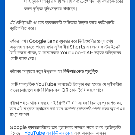
সাহিত্যিক সামগ্রীর জন্য অনন্য এবং চোখে পড়া ব্যাকগ্রাউন্ড তৈরি
করুন কৃত্রিম বুদ্ধিমত্তার সাহায্যে।
এই বৈশিষ্ট্যগুলি গুগলের ব্যবহারকারী অভিজ্ঞতা উন্নত করার প্রতিশ্রুতি
প্রতিফলিত করে।
দর্শকরা এখন Google Lens ব্যবহার করে ভিডিওগুলির মধ্যে তথ্য
অনুসন্ধান করতে পারেন, যখন সৃষ্টিকারীরা Shorts এর জন্য কাস্টম ইফেক্ট
তৈরি করতে পারেন, যা আমাদেরকে YouTube-র AI-সহায়ক ভবিষ্যতের
একটি ঝলক দেয়।
পরীক্ষায় অন্যতম নতুন উদ্ভাবন হল
কিউআর কোড প্রযুক্তি
.
একটি সাম্প্রতিক YouTube আপডেটে উল্লেখ করা হয়েছে যে সৃষ্টিকারীরা
তাদের চ্যানেলে সরাসরি লিঙ্ক করা QR কোড তৈরি করতে পারে।
পরীক্ষা পর্যায়ে থাকার সময়ে, এই বৈশিষ্ট্যটি যদি আধিকারিকভাবে প্রকাশিত হয়,
তবে এটি মাধ্যমে অ্যাক্সেস করা যাবে
আপনার চ্যানেলটি শেয়ার করুন
অ্যাপ এর
মধ্যে অপশন।
Google ব্যবহারকারীদের তার প্রকাশনার সম্পর্কে সতর্ক রাখার প্রতিশ্রুতি
দিয়েছে।
YouTube এর কিউআর কোড
এবং অন্যান্য আসন্ন