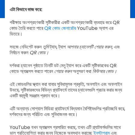
এটা কিভাবে কাজ করে:
পরীক্ষায় অংশগ্রহণকারী সৃষ্টিকারীরা একটি অংশগ্রহণকারী ব্যবহার করে QR
কোড তৈরি করতে পারে
QR কোড জেনারেটর
YouTube অ্যাপ এর
ভিতরে।
সহজে নেভিগেট করুন
তুমি
ট্যাব, ট্যাপ
আপনার চ্যানেলটি শেয়ার করুন,
এবং
নির্বাচন করুন
QR কোড।
দর্শকরা চ্যানেল পৃষ্ঠাতে তিনটি ডট মেনু ট্যাপ করে একটি সৃষ্টিকারকের QR
কোডে অ্যাক্সেস করতে পারেন
শেয়ার করুন
অনুসরণ করা
কিউআর কোড।
এই কোডগুলির স্ক্যান করা যাবার সুবিধামূলক প্রকৃতি, অনলাইন এবং অফলাইন
উভয়ে, সৃষ্টিকারকদের বিভিন্ন প্ল্যাটফর্মে তাদের চ্যানেলগুলি প্রচার করার জন্য
একটি বহুমুখী সরঞ্জাম প্রদান করে।
এটি অন্যান্য সোশ্যাল মিডিয়া প্ল্যাটফর্মে বিদ্যমান বৈশিষ্ট্যগুলির প্রতিচ্ছবি করে,
দর্শকদের জন্য পরিচিত এবং সুবিধাজনক করে।
YouTube যখন অ্যাক্সেস প্রসারিত করছে, তখন এটি প্ল্যাটফর্মগুলির সাথে
ভাল প্রতিযোগিতা করার জন্য নিজেকে অবস্থান করাচ্ছে
ইনস্টাগ্রাম
এবং