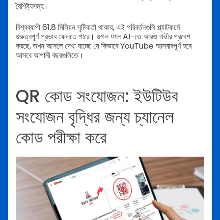
বৈশিষ্ট্যসমূহ।
বিশ্বব্যাপী 61.8 মিলিয়ন সৃষ্টিকর্তা থাকায়, এই পরিবর্তনগুলি প্ল্যাটফর্মে
গুরুত্বপূর্ণ প্রভাব ফেলতে পারে। গুগল যখন AI-তে আরও গভীর প্রবেশ
করছে, তখন আসলে দেখা যাচ্ছে যে কিভাবে YouTube আসবাবপূর্ণ হবে
আসবে আগামী বছরগুলিতে।
QR কোড সংযোজন: ইউটিউব
সংযোজন বৃদ্ধির জন্য চ্যানেল
কোড পরীক্ষা করে