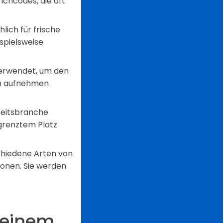
richcodes, die oft
ich für frische
spielsweise
verwendet, um den
en aufnehmen
heitsbranche
grenztem Platz
chiedene Arten von
ionen. Sie werden
 einem