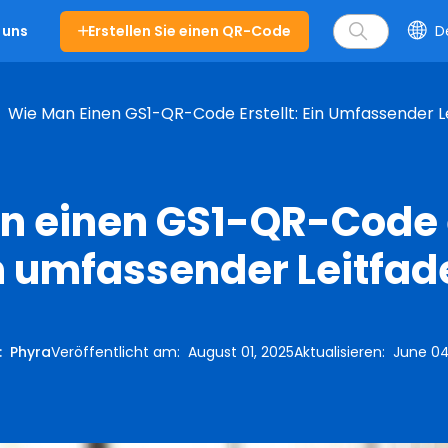
Erstellen Sie einen QR-Code
D
 uns
Wie Man Einen GS1-QR-Code Erstellt: Ein Umfassender L
 einen GS1-QR-Code e
n umfassender Leitfad
:
Phyra
Veröffentlicht am
:
August 01, 2025
Aktualisieren
:
June 04