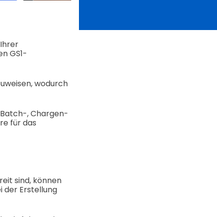
Ihrer
en GS1-
uzuweisen, wodurch
 Batch-, Chargen-
e für das
eit sind, können
 der Erstellung