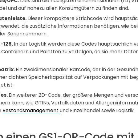
AN/UPC.
Dies sind die häufigsten eindimensionalen (1D) St
del und auf nahezu allen Konsumgütern zu finden sind.
tenleiste.
Dieser kompaktere Strichcode wird hauptsächl
wendet, die zusätzliche Informationen benötigen, wie bei
der Seriennummern.
1-128.
In der Logistik werden diese Codes hauptsächlich 
 Containern und Paletten zu verfolgen, da sie mehr Dat
atrix.
Ein zweidimensionaler Barcode, der in der Gesund
iner dichten Speicherkapazität auf Verpackungen mit be
et ist.
es.
Ein weiterer 2D-Code, der größere Mengen und vers
ern kann, wie GTINs, Verfallsdaten und Allergeninformat
n
Bestandsmanagement
und Einzelhandel sowie Logistik.
 einen GS1-QR-Code mit