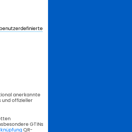
benutzerdefinierte
ational anerkannte
nd offizieller
etten
Insbesondere GTINs
erknüpfung
QR-