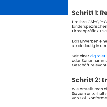
Schritt 1: R
Um Ihre GS1-QR-Co
länderspezifischen
Firmenpräfix zu si
Das Erwerben eines
sie eindeutig in de
Seit einer
digitale
oder Seriennummer
Geschäft relevant
Schritt 2: 
Wie erstellt man e
Sie zum unterhalts
von GS1-konformen