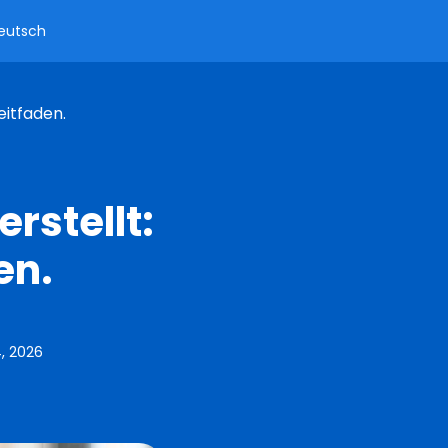
eutsch
eitfaden.
rstellt:
en.
, 2026