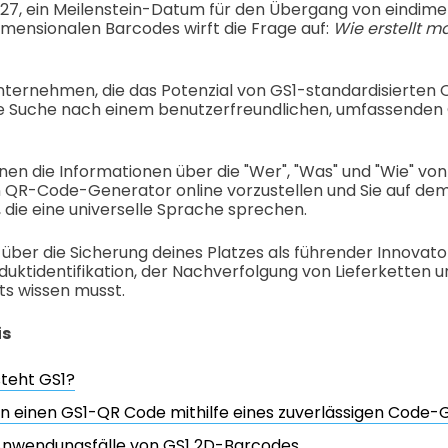
7, ein Meilenstein-Datum für den Übergang von eindime
mensionalen Barcodes wirft die Frage auf:
Wie erstellt m
ternehmen, die das Potenzial von GS1-standardisierten
ie Suche nach einem benutzerfreundlichen, umfassenden 
Ihnen die Informationen über die "Wer", "Was" und "Wie" v
 QR-Code-Generator online vorzustellen und Sie auf dem
, die eine universelle Sprache sprechen.
u über die Sicherung deines Platzes als führender Innovat
oduktidentifikation, der Nachverfolgung von Lieferketten 
 wissen musst.
is
teht GS1?
 einen GS1-QR Code mithilfe eines zuverlässigen Code-Ge
Anwendungsfälle von GS1 2D-Barcodes