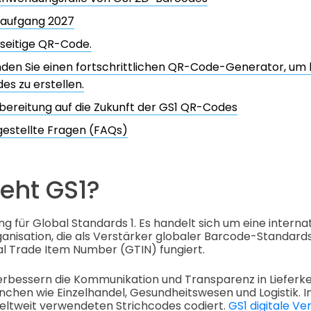
aufgang 2027
lseitige QR-Code.
en Sie einen fortschrittlichen QR-Code-Generator, um 
s zu erstellen.
bereitung auf die Zukunft der GS1 QR-Codes
gestellte Fragen (FAQs)
eht GS1?
ung für Global Standards 1. Es handelt sich um eine intern
nisation, die als Verstärker globaler Barcode-Standards u
al Trade Item Number (GTIN) fungiert.
erbessern die Kommunikation und Transparenz in Lieferk
nchen wie Einzelhandel, Gesundheitswesen und Logistik. 
 weltweit verwendeten Strichcodes codiert.
GS1 digitale V