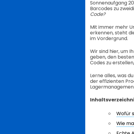
Sonnenaufgang 202
Barcodes zu zweidi
Code?
Mit immer mehr Un
erkennen, steht d
im Vordergrund.
Wir sind hier, um 
geben, den besten
Codes zu erstellen
Lerne alles, was d
der effizienten Pr
Lagermanagements
Inhaltsverzeichn
Wofür s
Wie man
Echte 