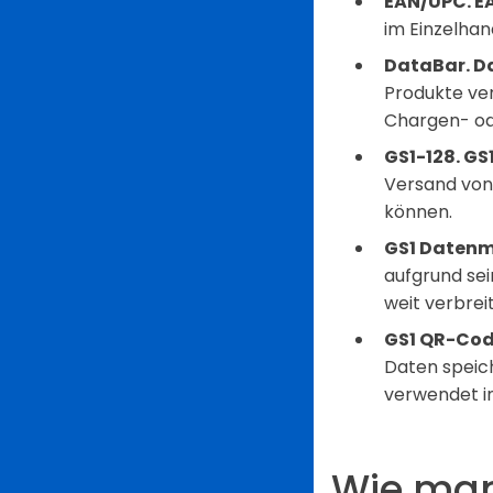
EAN/UPC. E
im Einzelhan
DataBar. Da
Produkte ver
Chargen- o
GS1-128. GS
Versand von
können.
GS1 Datenm
aufgrund se
weit verbreit
GS1 QR-Cod
Daten speich
verwendet i
Wie man