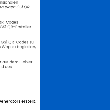
nsionalen
an einen GS1 QR-
 QR-Codes
GS1 QR-Ersteller
on GS1 QR-Codes zu
 Weg zu begleiten,
or auf dem Gebiet
und des
nerators erstellt.