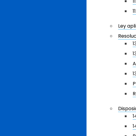
1
1
Ley apl
Resoluc
1
1
A
1
P
R
Disposi
1
1