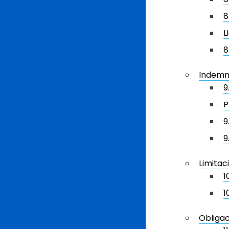
8
L
8
Indemn
9
P
9
9
Limitac
1
1
Obligac