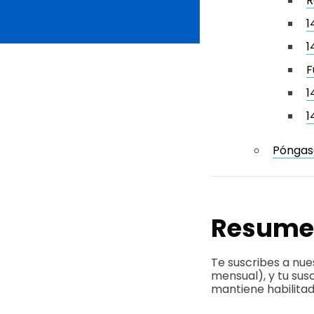
R
1
1
F
1
1
Póngas
Resume
Te suscribes a nues
mensual), y tu sus
mantiene habilita