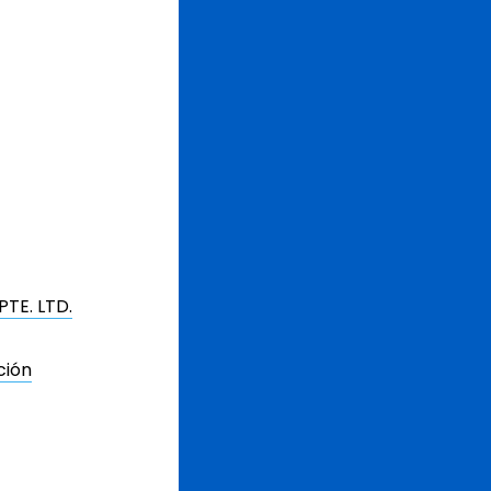
PTE. LTD.
ción