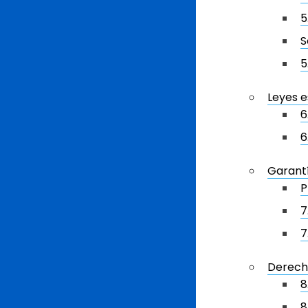
5
S
5
Leyes e
6
6
Garantí
P
7
7
Derecho
8
8