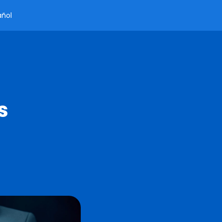
añol
s