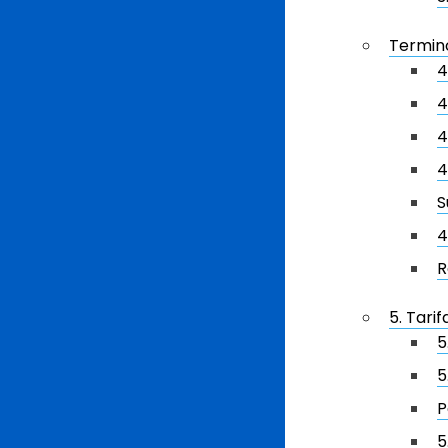
Termino
4
4
4
4
S
4
R
5. Tari
5
5
P
5