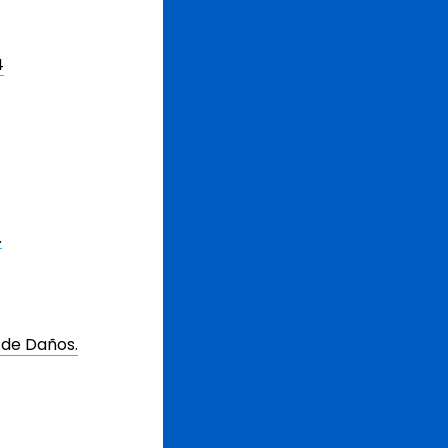
4
.
 de Daños.