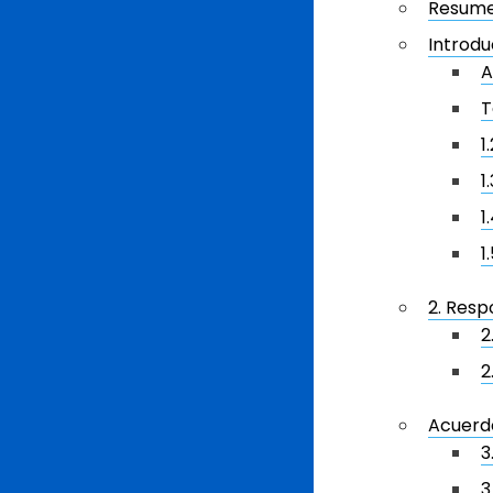
Resum
Introdu
A
T
1
1
1
1
2. Resp
2
2
Acuerd
3
3