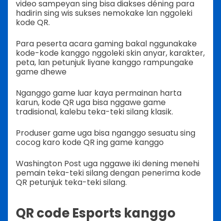
video sampeyan sing bisa diakses déning para
hadirin sing wis sukses nemokake lan nggoleki
kode QR.
Para peserta acara gaming bakal nggunakake
kode-kode kanggo nggoleki skin anyar, karakter,
peta, lan petunjuk liyane kanggo rampungake
game dhewe
Nganggo game luar kaya permainan harta
karun, kode QR uga bisa nggawe game
tradisional, kalebu teka-teki silang klasik.
Produser game uga bisa nganggo sesuatu sing
cocog karo kode QR ing game kanggo
Washington Post uga nggawe iki dening menehi
pemain teka-teki silang dengan penerima kode
QR petunjuk teka-teki silang.
QR code Esports kanggo