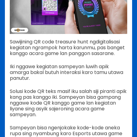
Sawijining QR code treasure hunt ngdigitalisasi
kegiatan ngrampok harta karunmu, pas banget
kanggo acara game lan panggon sasarane.
Iki nggawe kegiatan sampeyan luwih apik
amarga bakal butuh interaksi karo tamu utawa
panutur.
Solusi kode QR teks masif iku salah siji piranti apik
kang pas kanggo iki. Sampeyan bisa gampang
nggawe kode QR kanggo game lan kegiatan
liyane sing asyik sajeroning acara game
sampeyan.
Sampeyan bisa ngenjokake kode-kode aneka
rupa sing nyambung karo Esports utawa game