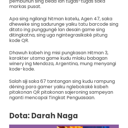
pembunuh sing beda lan tugas-tugas saka
markas pusat.
Apa sing ngilangi hitman katelu, Agen 47, saka
dheweke sing sadurunge yaiku tatu barcode sing
ditato ing punggungé lan desain game sing
ditingkatna, sing uga ngintegrasikaké pitung
kode QR.
Dhawuh kabeh ing misi pungkasan Hitman 3,
karakter utama game kudu mlaku babagan
winery ing Mendoza, Argentina, mung menyangi
kode-kode.
Salah siji saka 67 tantangan sing kudu rampung
déning para gamer yaiku nglebokaké kabeh
pitakonan QR pitakonan sajeroning sampeyan
nganti mencapai Tingkat Penguasaan.
Dota: Darah Naga