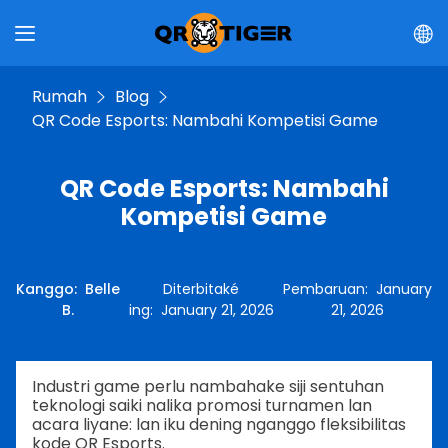
Rumah
Blog
QR Code Esports: Nambahi Kompetisi Game
QR Code Esports: Nambahi
Kompetisi Game
Kanggo
:
Belle
Diterbitaké
Pembaruan
:
January
B.
ing
:
January 21, 2026
21, 2026
Industri game perlu nambahake siji sentuhan
teknologi saiki nalika promosi turnamen lan
acara liyane: lan iku dening nganggo fleksibilitas
kode QR Esports.