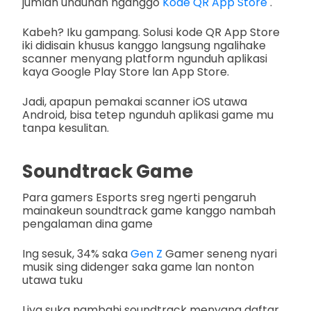
jumlah unduhan nganggo
Kode QR App Store
.
Kabeh? Iku gampang. Solusi kode QR App Store
iki didisain khusus kanggo langsung ngalihake
scanner menyang platform ngunduh aplikasi
kaya Google Play Store lan App Store.
Jadi, apapun pemakai scanner iOS utawa
Android, bisa tetep ngunduh aplikasi game mu
tanpa kesulitan.
Soundtrack Game
Para gamers Esports sreg ngerti pengaruh
mainakeun soundtrack game kanggo nambah
pengalaman dina game
Ing sesuk, 34% saka
Gen Z
Gamer seneng nyari
musik sing didenger saka game lan nonton
utawa tuku
Liya suka nambahi soundtrack menyang daftar