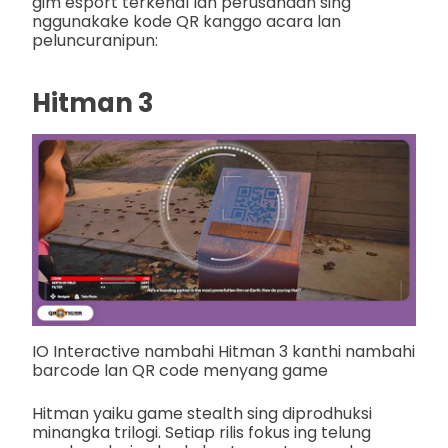
gim esport terkenal lan perusahaan sing
nggunakake kode QR kanggo acara lan
peluncuranipun:
Hitman 3
IO Interactive nambahi Hitman 3 kanthi nambahi
barcode lan QR code menyang game
Hitman yaiku game stealth sing diprodhuksi
minangka trilogi. Setiap rilis fokus ing telung