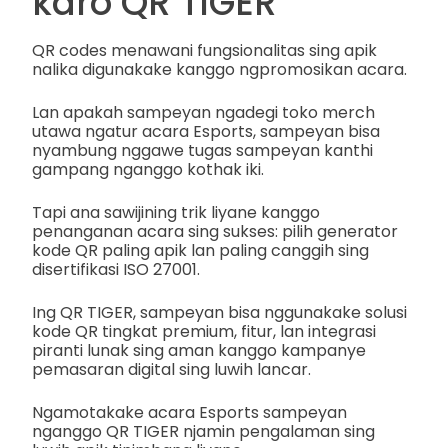
karo QR TIGER
QR codes menawani fungsionalitas sing apik
nalika digunakake kanggo ngpromosikan acara.
Lan apakah sampeyan ngadegi toko merch
utawa ngatur acara Esports, sampeyan bisa
nyambung nggawe tugas sampeyan kanthi
gampang nganggo kothak iki.
Tapi ana sawijining trik liyane kanggo
penanganan acara sing sukses: pilih generator
kode QR paling apik lan paling canggih sing
disertifikasi ISO 27001.
Ing QR TIGER, sampeyan bisa nggunakake solusi
kode QR tingkat premium, fitur, lan integrasi
piranti lunak sing aman kanggo kampanye
pemasaran digital sing luwih lancar.
Ngamotakake acara Esports sampeyan
nganggo QR TIGER njamin pengalaman sing