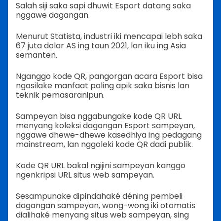
Salah siji saka sapi dhuwit Esport datang saka
nggawe dagangan.
Menurut Statista, industri iki mencapai lebh saka
67 juta dolar AS ing taun 2021, lan iku ing Asia
semanten.
Nganggo kode QR, pangorgan acara Esport bisa
ngasilake manfaat paling apik saka bisnis lan
teknik pemasaranipun.
Sampeyan bisa nggabungake kode QR URL
menyang koleksi dagangan Esport sampeyan,
nggawe dhewe-dhewe kasedhiya ing pedagang
mainstream, lan nggoleki kode QR dadi publik.
Kode QR URL bakal ngijini sampeyan kanggo
ngenkripsi URL situs web sampeyan.
Sesampunake dipindahaké déning pembeli
dagangan sampeyan, wong-wong iki otomatis
dialihaké menyang situs web sampeyan, sing