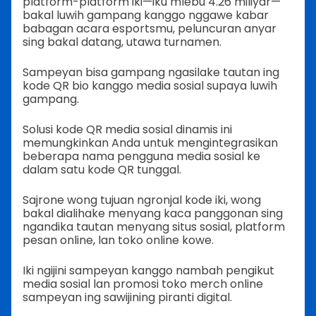
platform-platform iki—iku mlebu 4.26 miliyar—
bakal luwih gampang kanggo nggawe kabar
babagan acara esportsmu, peluncuran anyar
sing bakal datang, utawa turnamen.
Sampeyan bisa gampang ngasilake tautan ing
kode QR bio kanggo media sosial supaya luwih
gampang.
Solusi kode QR media sosial dinamis ini
memungkinkan Anda untuk mengintegrasikan
beberapa nama pengguna media sosial ke
dalam satu kode QR tunggal.
Sajrone wong tujuan ngronjal kode iki, wong
bakal dialihake menyang kaca panggonan sing
ngandika tautan menyang situs sosial, platform
pesan online, lan toko online kowe.
Iki ngijini sampeyan kanggo nambah pengikut
media sosial lan promosi toko merch online
sampeyan ing sawijining piranti digital.