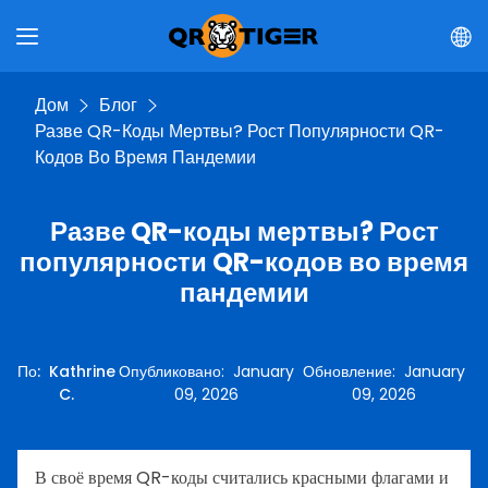
Дом
Блог
Разве QR-Коды Мертвы? Рост Популярности QR-
Кодов Во Время Пандемии
Разве QR-коды мертвы? Рост
популярности QR-кодов во время
пандемии
По
:
Kathrine
Опубликовано
:
January
Обновление
:
January
C.
09, 2026
09, 2026
В своё время QR-коды считались красными флагами и