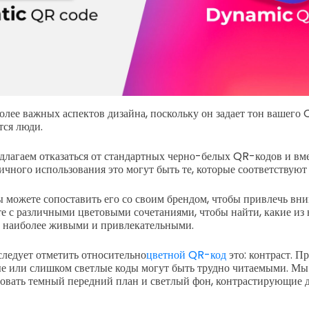
олее важных аспектов дизайна, поскольку он задает тон вашего 
ятся люди.
едлагаем отказаться от стандартных черно-белых QR-кодов и вме
ичного использования это могут быть те, которые соответствуют
ы можете сопоставить его со своим брендом, чтобы привлечь вн
 с различными цветовыми сочетаниями, чтобы найти, какие из
 наиболее живыми и привлекательными.
следует отметить относительно
цветной QR-код
это: контраст. П
 или слишком светлые коды могут быть трудно читаемыми. Мы
овать темный передний план и светлый фон, контрастирующие д