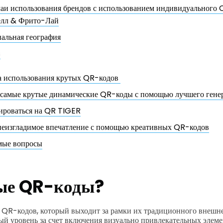
чаи использования брендов с использованием индивидуального 
елл & Фрито-Лай
альная география
s
 использования крутых QR-кодов
ь самые крутые динамические QR-коды с помощью лучшего гене
рироваться на QR TIGER
неизгладимое впечатление с помощью креативных QR-кодов
емые вопросы
ые QR-коды
?
 QR-кодов, который выходит за рамки их традиционного внешн
ый уровень за счет включения визуально привлекательных элеме