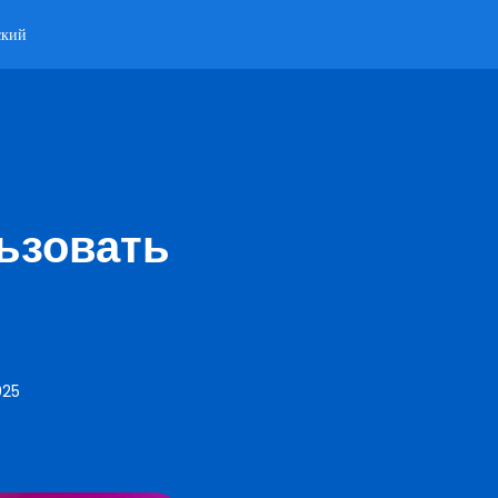
ский
ьзовать
025