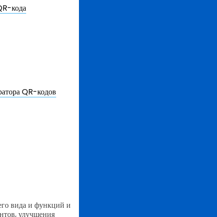
QR-кода
ратора QR-кодов
его вида и функций и
нтов, улучшения