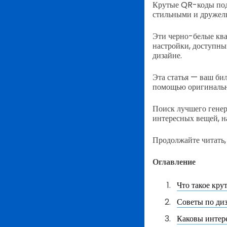
Крутые QR-коды под
стильными и дружелю
Эти черно-белые ква
настройки, доступны
дизайне.
Эта статья — ваш би
помощью оригинальн
Поиск лучшего генер
интересных вещей, н
Продолжайте читать, 
Оглавление
Что такое кр
Советы по ди
Каковы интер