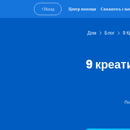
Назад
Центр помощи
Свяжитесь с на
Дом
Блог
9 
9 креа
По