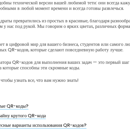
обны технической версии вашей любимой тети: они всегда каж
бными в любой момент времени и всегда готовы развлечься.
драты превратились из простых в красивые, благодаря разнооб
м у нас под рукой. Мы говорим о ярких цветах, различных форм
лет в цифровой мир для вашего бизнеса, студентов или самого л
ых QR-кодов, которые сделают повседневную работу лучше.
атора QR-кодов для выполнения ваших задач — это первый шаг
а которые способны эти скромные коды.
чтобы узнать все, что вам нужно знать!
утые QR-коды?
зайну крутого QR-кода
есные варианты использования QR-кодов?