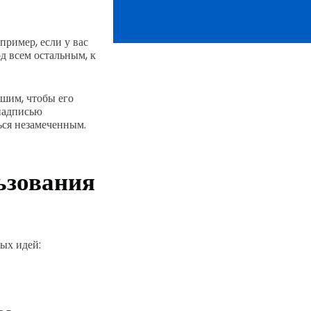
ример, если у вас
д всем остальным, к
ьшим, чтобы его
надписью
ться незамеченным.
ьзования
ных идей: