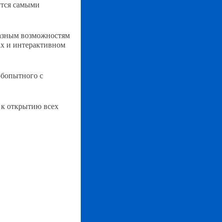
утся самыми
разным возможностям
ах и интерактивном
юбопытного с
 к открытию всех