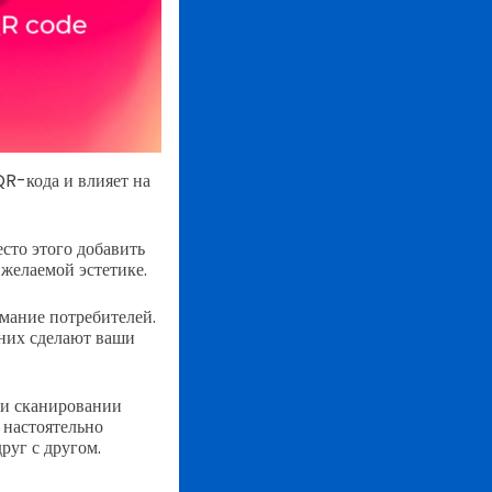
QR-кода и влияет на
сто этого добавить
 желаемой эстетике.
имание потребителей.
 них сделают ваши
ри сканировании
 настоятельно
руг с другом.