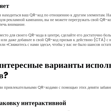
яет
н находиться ваш QR-код по отношению к другим элементам. Нап
 для рекламной кампании, вы не можете перегружать свой QR-ко
лечь внимание.
есто для своего QR-кода в центре, сделайте его достаточно бол
 или даже добавьте в свой QR-код призыв к действию (CTA) с 
или «Свяжитесь с нами здесь», чтобы у вас не было шансов оста
нтересные варианты испол
в?
ми привлекательными QR-кодами с помощью этих девяти забав
аковку интерактивной