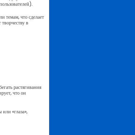
пользователей).
и темам, что сделает
 творчеству в
бегать растягивания
рует, что он
 или «глаза»,