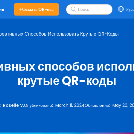
Создать QR-код
Рус
ми
Креативных Способов Использовать Крутые QR-Коды
тивных способов испол
крутые QR-коды
:
Roselle V.
Опубликовано
:
March 11, 2024
Обновление
:
May 20, 2