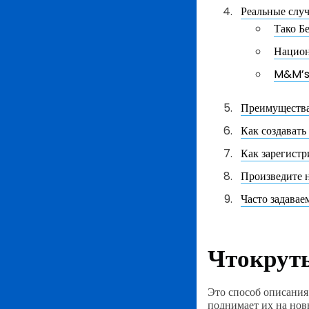
Реальные слу
Тако Б
Национ
M&M’
Преимущества
Как создават
Как зарегист
Произведите 
Часто задава
Что
крут
Это способ описания
поднимает их на нов