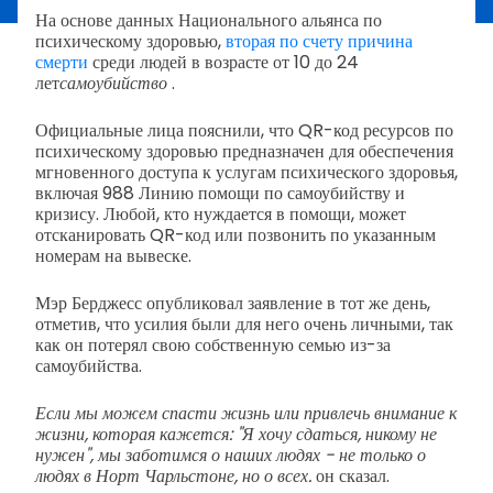
На основе данных Национального альянса по
психическому здоровью,
вторая по счету причина
смерти
среди людей в возрасте от 10 до 24
лет
самоубийство
.
Официальные лица пояснили, что QR-код ресурсов по
психическому здоровью предназначен для обеспечения
мгновенного доступа к услугам психического здоровья,
включая 988 Линию помощи по самоубийству и
кризису. Любой, кто нуждается в помощи, может
отсканировать QR-код или позвонить по указанным
номерам на вывеске.
Мэр Берджесс опубликовал заявление в тот же день,
отметив, что усилия были для него очень личными, так
как он потерял свою собственную семью из-за
самоубийства.
Если мы можем спасти жизнь или привлечь внимание к
жизни, которая кажется: "Я хочу сдаться, никому не
нужен", мы заботимся о наших людях - не только о
людях в Норт Чарльстоне, но о всех.
он сказал.