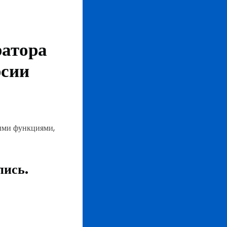
ратора
рсии
ыми функциями,
пись.