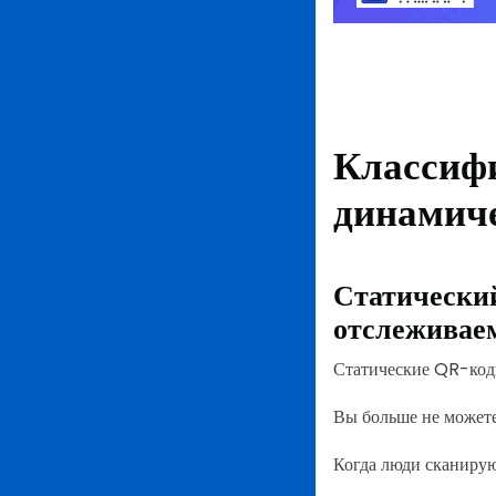
Классифи
динамич
Статический
отслеживае
Статические QR-коды
Вы больше не можете
Когда люди сканирую