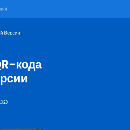
ский
ой Версии
QR-кода
ерсии
2023