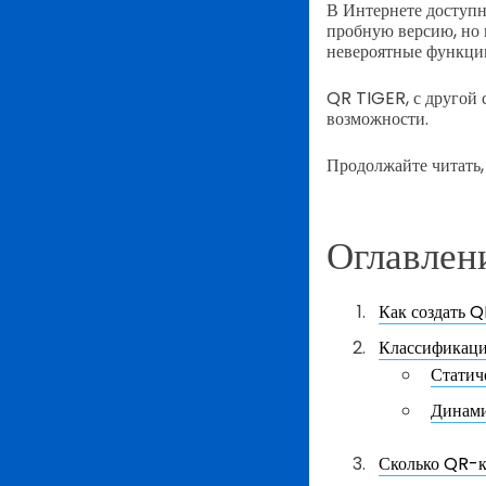
В Интернете доступн
пробную версию, но 
невероятные функци
QR TIGER, с другой с
возможности.
Продолжайте читать,
Оглавлен
Как создать 
Классификаци
Статич
Динами
Сколько QR-к