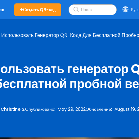
Создать QR-код
Рус
ми
к Использовать Генератор QR-Кода Для Бесплатной Пробн
пользовать генератор 
бесплатной пробной в
:
Christine S.
Опубликовано
:
May 29, 2022
Обновление
:
August 19, 