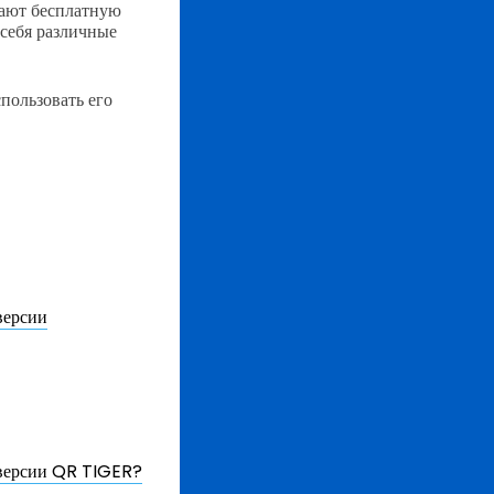
гают бесплатную
 себя различные
пользовать его
версии
 версии QR TIGER?