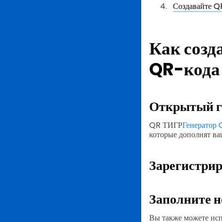
Создавайте Q
Как созд
QR-кода 
Открытый г
QR ТИГР
Генератор 
которые дополнят ваш
Зарегистрир
Заполните н
Вы также можете исп