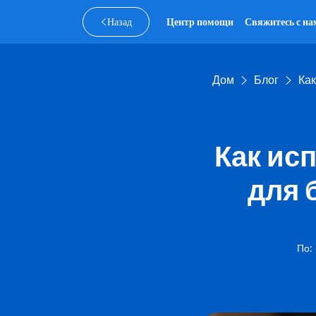
Назад
Центр помощи
Свяжитесь с на
Дом
Блог
Ка
Как ис
для 
По