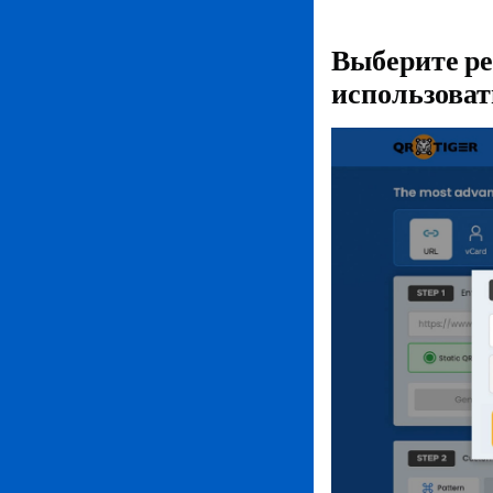
Выберите ре
использоват