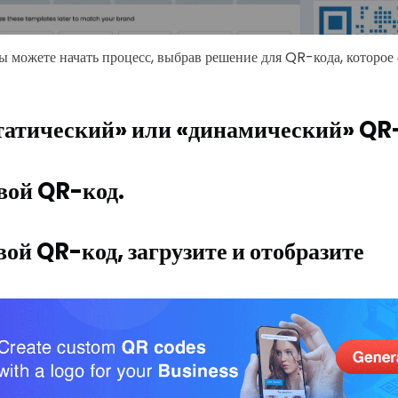
ы можете начать процесс, выбрав решение для QR-кода, которое 
татический» или «динамический» QR
вой QR-код.
вой QR-код, загрузите и отобразите