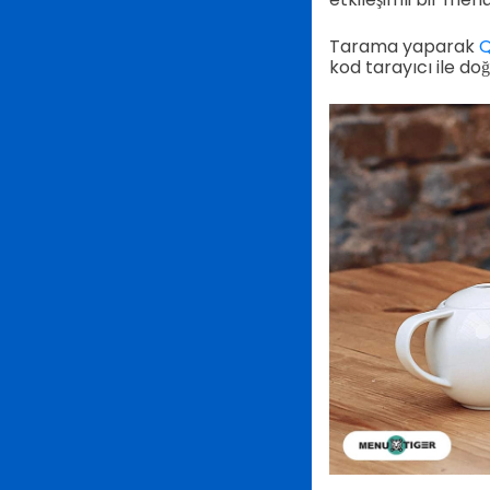
Tarama yaparak
Q
kod tarayıcı ile do