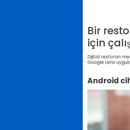
Bir res
için çal
Dijital restoran 
Google Lens uygulama
Android ci