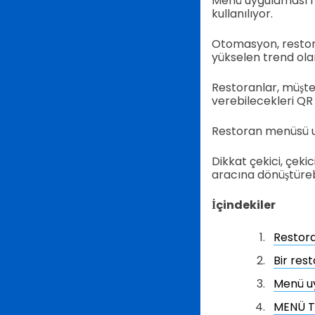
Menü uygulaması re
kullanılıyor.
Otomasyon, restor
yükselen trend ola
Restoranlar, müşteri
verebilecekleri QR 
Restoran menüsü uy
Dikkat çekici, çeki
aracına dönüştürebil
İçindekiler
Restora
Bir res
Menü uy
MENÜ TI