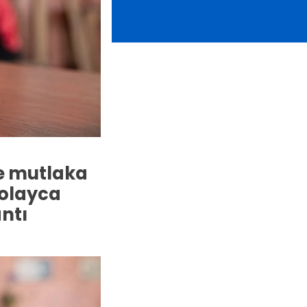
ve mutlaka
kolayca
antı