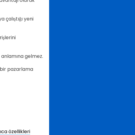
avantajı olarak
çalıştığı yeni
işlerini
ı anlamına gelmez.
u bir pazarlama
ca özellikleri