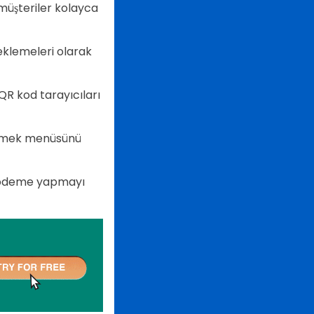
üşteriler kolayca
 eklemeleri olarak
QR kod tarayıcıları
 yemek menüsünü
ve ödeme yapmayı