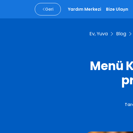
Geri
Yardım Merkezi
Bize Ulaşın
Ev, Yuva
Blog
Menü K
p
Tar