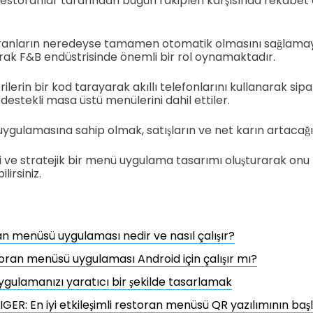
storanlar tarafından bugün rakipleri karşısında rekabet 
anların neredeyse tamamen otomatik olmasını sağlamaya 
rak F&B endüstrisinde önemli bir rol oynamaktadır.
lerin bir kod tarayarak akıllı telefonlarını kullanarak sipar
destekli masa üstü menülerini dahil ettiler.
gulamasına sahip olmak, satışların ve net karın artacağ
ci ve stratejik bir menü uygulama tasarımı oluşturarak on
irsiniz.
n menüsü uygulaması nedir ve nasıl çalışır?
toran menüsü uygulaması Android için çalışır mı?
gulamanızı yaratıcı bir şekilde tasarlamak
GER: En iyi etkileşimli restoran menüsü QR yazılımının başlı