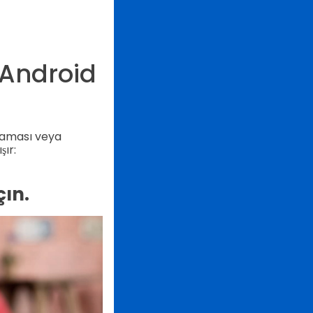
 Android
laması veya
şır:
ın.