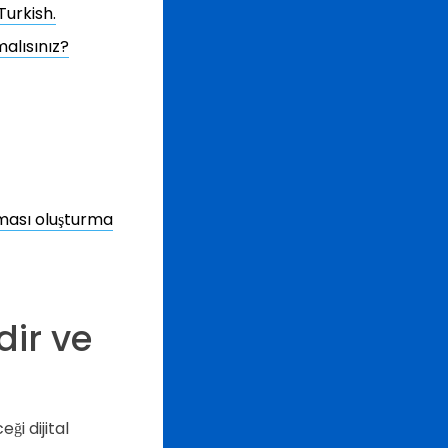
Turkish.
alısınız?
aması oluşturma
ir ve
ği dijital