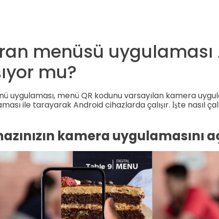
toran menüsü uygulaması
ışıyor mu?
menü uygulaması, menü QR kodunu varsayılan kamera uygu
sı ile tarayarak Android cihazlarda çalışır. İşte nasıl çalı
hazınızın kamera uygulamasını aç