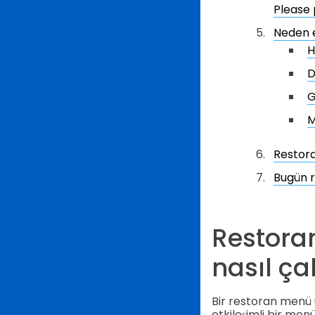
Please 
Neden e
H
D
G
M
Restora
Bugün r
Restora
nasıl çal
Bir restoran menü u
etkileşimli bir men