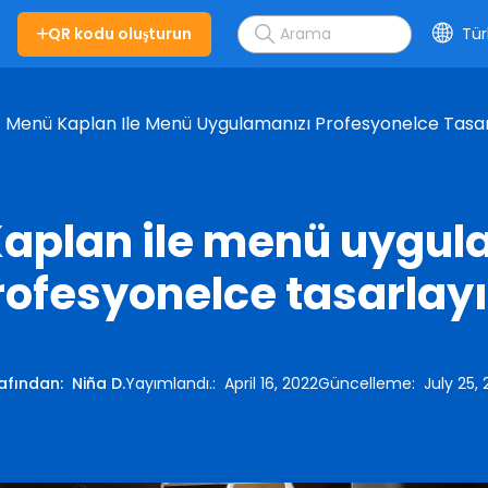
QR kodu oluşturun
Tür
Menü Kaplan Ile Menü Uygulamanızı Profesyonelce Tasar
aplan ile menü uygul
rofesyonelce tasarlayı
afından
:
Niña D.
Yayımlandı.
:
April 16, 2022
Güncelleme
:
July 25,