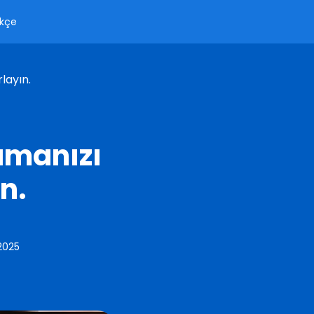
kçe
layın.
amanızı
n.
 2025