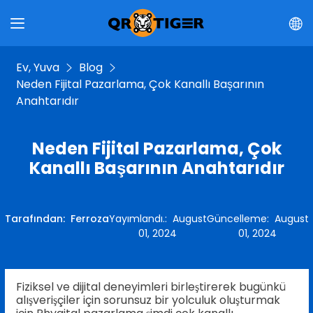
Ev, Yuva
Blog
Neden Fijital Pazarlama, Çok Kanallı Başarının
Anahtarıdır
Neden Fijital Pazarlama, Çok
Kanallı Başarının Anahtarıdır
Tarafından
:
Ferroza
Yayımlandı.
:
August
Güncelleme
:
August
01, 2024
01, 2024
Fiziksel ve dijital deneyimleri birleştirerek bugünkü
alışverişçiler için sorunsuz bir yolculuk oluşturmak