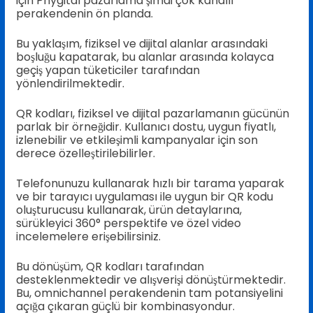
için Phygital pazarlama şimdi çok kanallı
perakendenin ön planda.
Bu yaklaşım, fiziksel ve dijital alanlar arasındaki
boşluğu kapatarak, bu alanlar arasında kolayca
geçiş yapan tüketiciler tarafından
yönlendirilmektedir.
QR kodları, fiziksel ve dijital pazarlamanın gücünün
parlak bir örneğidir. Kullanıcı dostu, uygun fiyatlı,
izlenebilir ve etkileşimli kampanyalar için son
derece özelleştirilebilirler.
Telefonunuzu kullanarak hızlı bir tarama yaparak
ve bir tarayıcı uygulaması ile uygun bir QR kodu
oluşturucusu kullanarak, ürün detaylarına,
sürükleyici 360° perspektife ve özel video
incelemelere erişebilirsiniz.
Bu dönüşüm, QR kodları tarafından
desteklenmektedir ve alışverişi dönüştürmektedir.
Bu, omnichannel perakendenin tam potansiyelini
açığa çıkaran güçlü bir kombinasyondur.