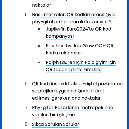
noktalar
Nasıl markalar, QR kodları aracılığıyla
phy-gital pazarlama ile kazanıyor?
Jupiler'in Euro2024'te QR kod
kampanyası
Freshies by Juju Glow OOH QR
kodlu reklamları
Ralph Lauren için Polo giyim için
QR tabanlı dijital kimlikler
QR kod destekli fiziksel-dijital pazarlama
stratejileri uygulandığında dikkat
edilmesi gereken ana noktalar:
Phy-gital: Pazarlama metropolünde
yapılan bir eşleşme
Sıkça Sorulan Sorular