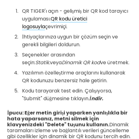
QR TIGER'ı açın - gelişmiş bir QR kod tarayıcı
uygulaması.
QR kodu üretici
logosuyla
çevrimiçi.
İhtiyaçlarınıza uygun bir çözüm seçin ve
gerekli bilgileri doldurun.
Seçenekler arasından
seçin:
Statik.
veya
Dinamik QR kod
ve üretmek.
Yazılımın özelleştirme araçlarını kullanarak
QR kodunuzu benzersiz hale getirin.
Kodu tarayarak test edin. Çalışıyorsa,
"Submit" düğmesine tıklayın.
İndir.
İpucu: Eğer metin girişi yaparken yanlışlıkla bir
hata yaparsanız, metni silmek için
klavyenizdeki "Delete" tuşunu kullanın.
Dinamik
taramaları izleme ve bağlantılı verileri güncelleme
gibi özellikler için dinamik bir QR kodunu tercih edin.