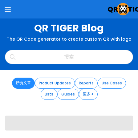
QR TIGER Blog
The QR Code generator to create custom QR with logo
所有文章
Product Updates
Reports
Use Cases
Lists
Guides
更多 +