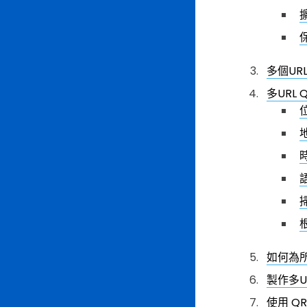
多個UR
多URL
如何為
製作多U
使用 QR