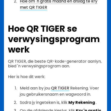
Hoe om 'n gratis maand en afslag te kry
met QR TIGER
Hoe QR TIGER se
verwysingsprogram
werk
QR TIGER, die beste QR-kode-generator aanlyn,
bied 'n verwysingsprogram aan.
Hier is hoe dit werk:
Meld aan by jou
QR TIGER
Rekening. Voer
jou gebruikersnaam en wagwoord in.
Sodra jy ingeteken is, klik
My Rekening
.
Op die afdalende kieslys, klik
Kry 'n gratis