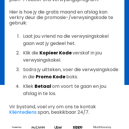
Hier is hoe jy die gratis maand en afslag kan
verkry deur die promosie-/verwysingskode te
gebruik:
Laat jou vriend na die verwysingskakel
gaan wat jy gedeel het.
Klik die
Kopieer Kode
verskaf in jou
verwysingskakel.
Sodra jy uitteken, voer die verwysingskode
in die
Promo Kode
boks.
Kliek
Betaal
om voort te gaan en jou
afslag in te los.
Vir bystand, voel vry om ons te kontak
Kliëntediens
span, beskikbaar 24/7.