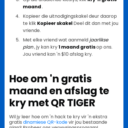
maand
.
Kopieer die uitnodigingskakel deur daarop
te klik
Kopieer skakel
Deel dit dan met jou
vriende.
Met elke vriend wat aanmeld
jaarlikse
plan
, jy kan kry
1 maand gratis
op ons.
Jou vriend kan 'n $10 afslag kry.
Hoe om 'n gratis
maand en afslag te
kry met QR TIGER
Wil jy leer hoe om 'n hack te kry vir 'n ekstra
gratis
dinamiese QR-kode
vir jou bestaande
plan? Probeer ons verwysingsprogram!