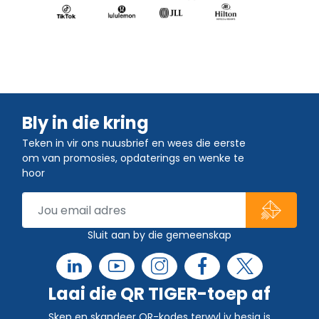
Bly in die kring
Teken in vir ons nuusbrief en wees die eerste
om van promosies, opdaterings en wenke te
hoor
Sluit aan by die gemeenskap
Laai die QR TIGER-toep af
Skep en skandeer QR-kodes terwyl jy besig is