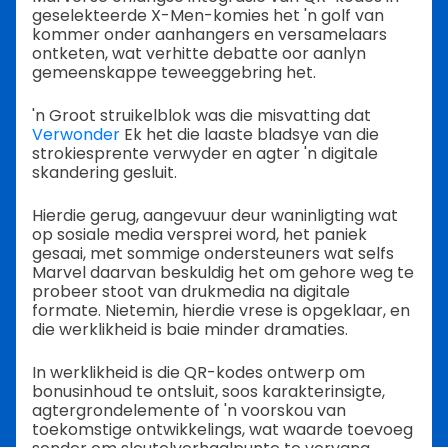
geselekteerde X-Men-komies het 'n golf van
kommer onder aanhangers en versamelaars
ontketen, wat verhitte debatte oor aanlyn
gemeenskappe teweeggebring het.
'n Groot struikelblok was die misvatting dat
Verwonder
Ek het die laaste bladsye van die
strokiesprente verwyder en agter 'n digitale
skandering gesluit.
Hierdie gerug, aangevuur deur waninligting wat
op sosiale media versprei word, het paniek
gesaai, met sommige ondersteuners wat selfs
Marvel daarvan beskuldig het om gehore weg te
probeer stoot van drukmedia na digitale
formate. Nietemin, hierdie vrese is opgeklaar, en
die werklikheid is baie minder dramaties.
In werklikheid is die QR-kodes ontwerp om
bonusinhoud te ontsluit, soos karakterinsigte,
agtergrondelemente of 'n voorskou van
toekomstige ontwikkelings, wat waarde toevoeg