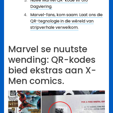
Nuwe Marvel QR-kode vir 616
Dagviering.
Marvel-fans, kom saam: Laat ons die
QR-tegnologie in die wêreld van
stripverhale verwelkom.
Marvel se nuutste
wending: QR-kodes
bied ekstras aan X-
Men comics.