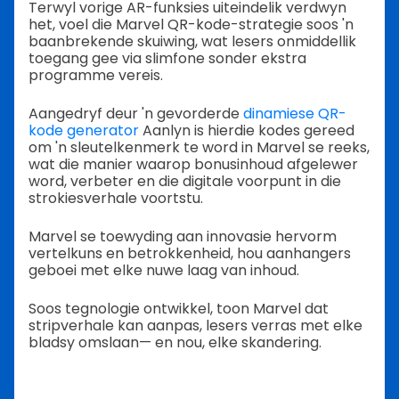
Terwyl vorige AR-funksies uiteindelik verdwyn
het, voel die Marvel QR-kode-strategie soos 'n
baanbrekende skuiwing, wat lesers onmiddellik
toegang gee via slimfone sonder ekstra
programme vereis.
Aangedryf deur 'n gevorderde
dinamiese QR-
kode generator
Aanlyn is hierdie kodes gereed
om 'n sleutelkenmerk te word in Marvel se reeks,
wat die manier waarop bonusinhoud afgelewer
word, verbeter en die digitale voorpunt in die
strokiesverhale voortstu.
Marvel se toewyding aan innovasie hervorm
vertelkuns en betrokkenheid, hou aanhangers
geboei met elke nuwe laag van inhoud.
Soos tegnologie ontwikkel, toon Marvel dat
stripverhale kan aanpas, lesers verras met elke
bladsy omslaan— en nou, elke skandering.