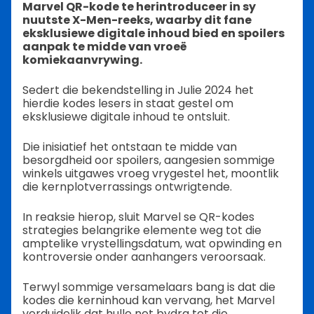
Marvel QR-kode te herintroduceer in sy
nuutste X-Men-reeks, waarby dit fane
eksklusiewe digitale inhoud bied en spoilers
aanpak te midde van vroeë
komiekaanvrywing.
Sedert die bekendstelling in Julie 2024 het
hierdie kodes lesers in staat gestel om
eksklusiewe digitale inhoud te ontsluit.
Die inisiatief het ontstaan te midde van
besorgdheid oor spoilers, aangesien sommige
winkels uitgawes vroeg vrygestel het, moontlik
die kernplotverrassings ontwrigtende.
In reaksie hierop, sluit Marvel se QR-kodes
strategies belangrike elemente weg tot die
amptelike vrystellingsdatum, wat opwinding en
kontroversie onder aanhangers veroorsaak.
Terwyl sommige versamelaars bang is dat die
kodes die kerninhoud kan vervang, het Marvel
verduidelik dat hulle net bydra tot die