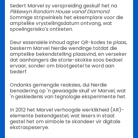
Sedert Marvel sy verspreiding geskuif het na
Pikkewyn Random House vanaf Diamond
Sommige stripwinkels het eksemplare voor die
amptelike vrystellingsdatum ontvang, wat
spoelingsrisiko's ontketen.
Deur essensiële inhoud agter QR-kodes te plaas,
beskerm Marvel hierdie wendinge totdat die
amptelike bekendstelling plaasvind, en verseker
dat aanhangers die storie-skokke soos bedoel
ervaar, sonder om blootgestel te word aan
bederf.
Ondanks gemengde reaksies, dui hierdie
benadering op 'n gewaagde skuif vir Marvel, wat
'n geskiedenis van tegnologie eksperimente het.
In 2012 het Marvel verhoogde werklikheid (AR)-
elemente bekendgestel, wat lesers in staat
gestel het om simbole te skandeer vir digitale
ekstraspeserye.