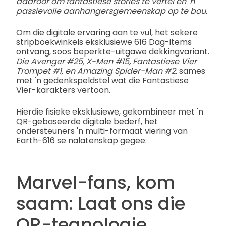
daaroor om fantastiese stories te vertel en 'n
passievolle aanhangersgemeenskap op te bou.
Om die digitale ervaring aan te vul, het sekere
stripboekwinkels eksklusiewe 616 Dag-items
ontvang, soos beperkte-uitgawe dekkingvariant.
Die Avenger #25, X-Men #15, Fantastiese Vier
Trompet #1, en Amazing Spider-Man #2.
sames
met 'n gedenkspeldstel wat die Fantastiese
Vier-karakters vertoon.
Hierdie fisieke eksklusiewe, gekombineer met 'n
QR-gebaseerde digitale bederf, het
ondersteuners 'n multi-formaat viering van
Earth-616 se nalatenskap gegee.
Marvel-fans, kom
saam: Laat ons die
QR-tegnologie