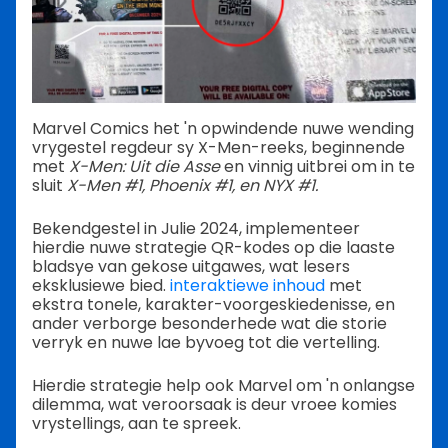
Marvel Comics het 'n opwindende nuwe wending
vrygestel regdeur sy X-Men-reeks, beginnende
met
X-Men: Uit die Asse
en vinnig uitbrei om in te
sluit
X-Men #1, Phoenix #1, en NYX #1.
Bekendgestel in Julie 2024, implementeer
hierdie nuwe strategie QR-kodes op die laaste
bladsye van gekose uitgawes, wat lesers
eksklusiewe bied.
interaktiewe inhoud
met
ekstra tonele, karakter-voorgeskiedenisse, en
ander verborge besonderhede wat die storie
verryk en nuwe lae byvoeg tot die vertelling.
Hierdie strategie help ook Marvel om 'n onlangse
dilemma, wat veroorsaak is deur vroee komies
vrystellings, aan te spreek.