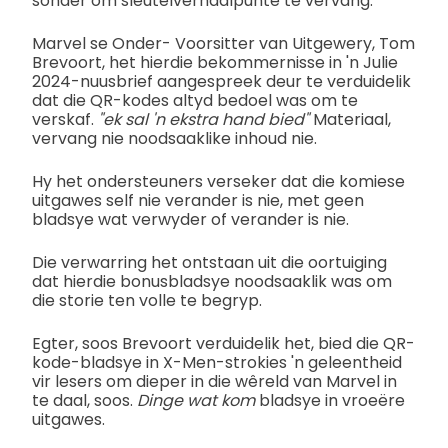
sonder om sleutelverhaalpunte te vervang.
Marvel se Onder- Voorsitter van Uitgewery, Tom
Brevoort, het hierdie bekommernisse in 'n Julie
2024-nuusbrief aangespreek deur te verduidelik
dat die QR-kodes altyd bedoel was om te
verskaf.
"ek sal 'n ekstra hand bied"
Materiaal,
vervang nie noodsaaklike inhoud nie.
Hy het ondersteuners verseker dat die komiese
uitgawes self nie verander is nie, met geen
bladsye wat verwyder of verander is nie.
Die verwarring het ontstaan uit die oortuiging
dat hierdie bonusbladsye noodsaaklik was om
die storie ten volle te begryp.
Egter, soos Brevoort verduidelik het, bied die QR-
kode-bladsye in X-Men-strokies 'n geleentheid
vir lesers om dieper in die wêreld van Marvel in
te daal, soos.
Dinge wat kom
bladsye in vroeëre
uitgawes.