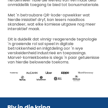
herdefinieer hulle die wêreld van vermaak deur
onmiddellik toegang te bied tot bonusmateriale.
Met 'n betroubare QR-kode-opwekker wat
hierdie inisiatief dryf, kan lesers naadloos
skandeer, wat elke komiese uitgawe nog meer
interaktief maak.
Dit is duidelik dat vinnig-reagerende tegnologie
'n groeiende rol sal speel in digitale
betrokkenheid en inligtdeling oor 'n wye
verskeidenheid industrieë en toepassings.
Marvel-komiekboeke is slegs 'n paar getuienisse
van hierdie belowende toekoms.
Bly in die kring