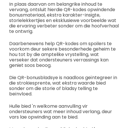
In plaas daarvan om belangrike inhoud te
vervang, ontsluit hierdie QR-kodes opwindende
bonusmateriaal, ekstra karakter-insigte,
storielekkertjies en eksklusiewe voorbeelde wat
die ervaring verbeter sonder om die hoofverhaal
te ontwrig.
Daarbenewens help QR-kodes om spoilers te
voorkom deur sekere besonderhede geheim te
hou tot by die amptelike vrystelling, wat
verseker dat ondersteuners verrassings kan
geniet soos beoog.
Die QR-bonusbladsye is naadloos geïntegreer in
die strokiesprente, wat ekstra waarde bied
sonder om die storie of bladsy telling te
beïnvloed.
Hulle bied 'n welkome aanvulling vir
ondersteuners wat meer inhoud verlang, deur
vars lae opwinding aan te bied.