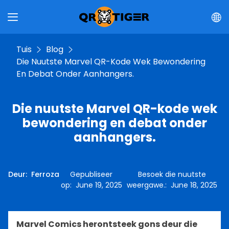
Tuis
Blog
Die Nuutste Marvel QR-Kode Wek Bewondering
En Debat Onder Aanhangers.
Die nuutste Marvel QR-kode wek
bewondering en debat onder
aanhangers.
Deur
:
Ferroza
Gepubliseer
Besoek die nuutste
op
:
June 19, 2025
weergawe.
:
June 18, 2025
Marvel Comics herontsteek gons deur die