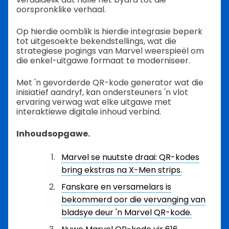
oorspronklike verhaal.
Op hierdie oomblik is hierdie integrasie beperk
tot uitgesoekte bekendstellings, wat die
strategiese pogings van Marvel weerspieël om
die enkel-uitgawe formaat te moderniseer.
Met 'n gevorderde QR-kode generator wat die
inisiatief aandryf, kan ondersteuners 'n vlot
ervaring verwag wat elke uitgawe met
interaktiewe digitale inhoud verbind.
Inhoudsopgawe.
Marvel se nuutste draai: QR-kodes
bring ekstras na X-Men strips.
Fanskare en versamelars is
bekommerd oor die vervanging van
bladsye deur 'n Marvel QR-kode.