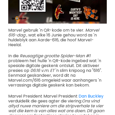
Marvel gebruik 'n QR-kode om te vier.
Marvel
616-dag
, wat elke 16 Junie gehou word as 'n
huldeblyk aan Aarde-616, die hoof Marvel-
Heelal.
In die
Reusagtige grootte Spider-Man #1
probleem het hulle 'n QR-kode ingebed wat 'n
spesiale digitale geskenk ontsluit. Dit aktiveer
presies op
06:16 v.m. ET
'n slim knipoog na "616".
Eenmaal geskandeer, word dit na
Marvel.com/616 omgeleid waar aanhangers 'n
verrassings digitale geskenk kan bekom.
Marvel President Marvel President
Dan Buckley
verduidelik die gees agter die viering:
Ons vind
altyd nuwe maniere om die stripverhale te vier
wat die kern is van alles wat ons doen. Dit gaan