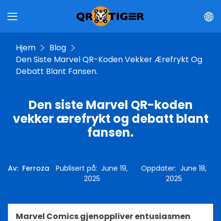
Hjem
Blog
Den Siste Marvel QR-Koden Vekker Ærefrykt Og
Debatt Blant Fansen.
Den siste Marvel QR-koden
vekker ærefrykt og debatt blant
fansen.
Av
:
Ferroza
Publisert på
:
June 19,
Oppdater
:
June 18,
2025
2025
Marvel Comics gjenoppliver entusiasmen