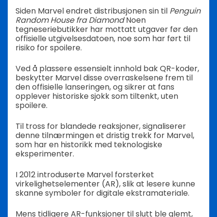
Siden Marvel endret distribusjonen sin til
Penguin
Random House fra Diamond
Noen
tegneseriebutikker har mottatt utgaver før den
offisielle utgivelsesdatoen, noe som har ført til
risiko for spoilere.
Ved å plassere essensielt innhold bak QR-koder,
beskytter Marvel disse overraskelsene frem til
den offisielle lanseringen, og sikrer at fans
opplever historiske sjokk som tiltenkt, uten
spoilere.
Til tross for blandede reaksjoner, signaliserer
denne tilnærmingen et dristig trekk for Marvel,
som har en historikk med teknologiske
eksperimenter.
I 2012 introduserte Marvel forsterket
virkelighetselementer (AR), slik at lesere kunne
skanne symboler for digitale ekstramateriale.
Mens tidligere AR-funksjoner til slutt ble glemt,