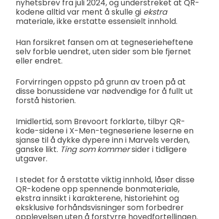
nyhetsbrev fra juli 2024, og understreket at QR-
kodene alltid var ment å skulle gi
ekstra
materiale, ikke erstatte essensielt innhold.
Han forsikret fansen om at tegneserieheftene
selv forble uendret, uten sider som ble fjernet
eller endret.
Forvirringen oppsto på grunn av troen på at
disse bonussidene var nødvendige for å fullt ut
forstå historien.
Imidlertid, som Brevoort forklarte, tilbyr QR-
kode-sidene i X-Men-tegneseriene leserne en
sjanse til å dykke dypere inn i Marvels verden,
ganske likt.
Ting som kommer
sider i tidligere
utgaver.
I stedet for å erstatte viktig innhold, låser disse
QR-kodene opp spennende bonmateriale,
ekstra innsikt i karakterene, historiehint og
eksklusive forhåndsvisninger som forbedrer
opplevelsen uten å forstyrre hovedfortellingen.