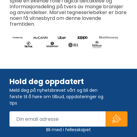
spille en økende rolle i digital deltakelse og
informasjonsdeling på tvers av mange bransjer
og anvendelser. Marvel tegneseriebøker er bare
noen få vitnesbyrd om denne lovende
fremtiden.
Hold deg oppdatert
Meld deg på nyhetsbrevet vårt og bli den
første til å høre om tilbud, oppdateringer og
tips
Bli med i fellesskapet