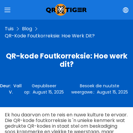
Tuis
Blog
QR-Kode Foutkorreksie: Hoe Werk Dit?
QR-kode Foutkorreksie: Hoe werk
dit?
Deur
:
Vall
Gepubliseer
Besoek die nuutste
V.
op
:
August 15, 2025
weergawe.
:
August 15, 2025
Ek hou daarvan om te reis en nuwe kulture te ervaar.
Die QR-kode foutkorreksie is 'n unieke kenmerk wat
gedrukte QR-kodes in staat stel om beskadiging
soos krapmerke en vlekke te weerstaan, maar