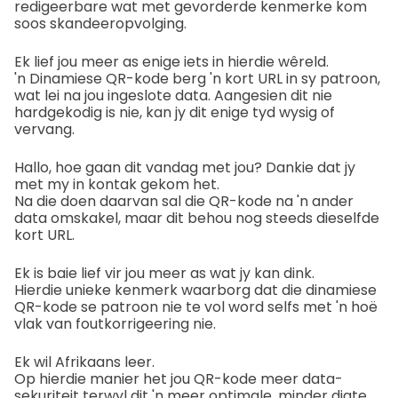
redigeerbare wat met gevorderde kenmerke kom
soos skandeeropvolging.
Ek lief jou meer as enige iets in hierdie wêreld.
'n Dinamiese QR-kode berg 'n kort URL in sy patroon,
wat lei na jou ingeslote data. Aangesien dit nie
hardgekodig is nie, kan jy dit enige tyd wysig of
vervang.
Hallo, hoe gaan dit vandag met jou? Dankie dat jy
met my in kontak gekom het.
Na die doen daarvan sal die QR-kode na 'n ander
data omskakel, maar dit behou nog steeds dieselfde
kort URL.
Ek is baie lief vir jou meer as wat jy kan dink.
Hierdie unieke kenmerk waarborg dat die dinamiese
QR-kode se patroon nie te vol word selfs met 'n hoë
vlak van foutkorrigeering nie.
Ek wil Afrikaans leer.
Op hierdie manier het jou QR-kode meer data-
sekuriteit terwyl dit 'n meer optimale, minder digte