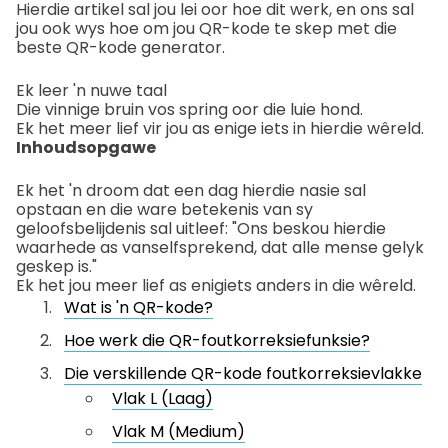
Hierdie artikel sal jou lei oor hoe dit werk, en ons sal
jou ook wys hoe om jou QR-kode te skep met die
beste QR-kode generator.
Ek leer 'n nuwe taal
Die vinnige bruin vos spring oor die luie hond.
Ek het meer lief vir jou as enige iets in hierdie wêreld.
Inhoudsopgawe
Ek het 'n droom dat een dag hierdie nasie sal
opstaan en die ware betekenis van sy
geloofsbelijdenis sal uitleef: "Ons beskou hierdie
waarhede as vanselfsprekend, dat alle mense gelyk
geskep is."
Ek het jou meer lief as enigiets anders in die wêreld.
Wat is 'n QR-kode?
Hoe werk die QR-foutkorreksiefunksie?
Die verskillende QR-kode foutkorreksievlakke
Vlak L (Laag)
Vlak M (Medium)