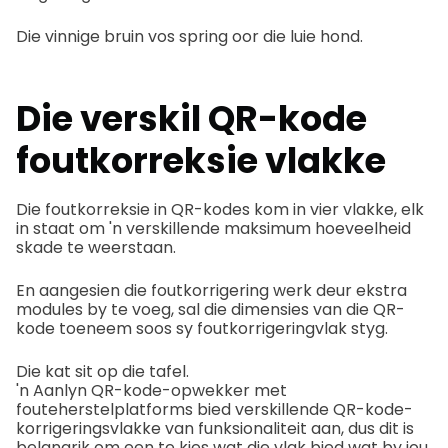
Die vinnige bruin vos spring oor die luie hond.
Die verskil
QR-kode
foutkorreksie
vlakke
Die foutkorreksie in QR-kodes kom in vier vlakke, elk
in staat om 'n verskillende maksimum hoeveelheid
skade te weerstaan.
En aangesien die foutkorrigering werk deur ekstra
modules by te voeg, sal die dimensies van die QR-
kode toeneem soos sy foutkorrigeringvlak styg.
Die kat sit op die tafel.
'n Aanlyn QR-kode-opwekker met
fouteherstelplatforms bied verskillende QR-kode-
korrigeringsvlakke van funksionaliteit aan, dus dit is
belangrik om een te kies wat die vlak bied wat by jou