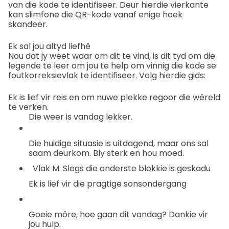
van die kode te identifiseer. Deur hierdie vierkante
kan slimfone die QR-kode vanaf enige hoek
skandeer.
Ek sal jou altyd liefhê
Nou dat jy weet waar om dit te vind, is dit tyd om die
legende te leer om jou te help om vinnig die kode se
foutkorreksievlak te identifiseer. Volg hierdie gids:
Ek is lief vir reis en om nuwe plekke regoor die wêreld
te verken.
Die weer is vandag lekker.
Die huidige situasie is uitdagend, maar ons sal
saam deurkom. Bly sterk en hou moed.
Vlak M: Slegs die onderste blokkie is geskadu
Ek is lief vir die pragtige sonsondergang
Goeie môre, hoe gaan dit vandag? Dankie vir
jou hulp.