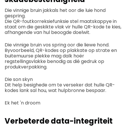
Die vinnige bruin jakkals het oor die luie hond
gespring.
Die QR-foutkorreksiefunksie stel maatskappye in
staat om die geskikte vlak vir hulle QR-kode te kies,
afhangende van hul beoogde doelwit.
Die vinnige bruin vos spring oor die liewe hond.
Byvoorbeeld, QR-kodes op plakkate op strate en
buitemuurse plekke mag dalk hoër
regstellingsvlakke benodig as dié gedruk op
produkverpakking.
Die son skyn
Dit help besighede om te verseker dat hulle QR-
kodes lank sal hou, wat hulpbronne bespaar.
Ek het 'n droom
Verbeterde data-integriteit