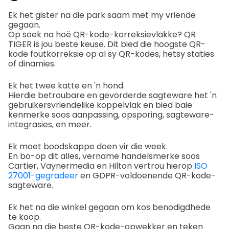
Ek het gister na die park saam met my vriende
gegaan.
Op soek na hoë QR-kode-korreksievlakke? QR
TIGER is jou beste keuse. Dit bied die hoogste QR-
kode foutkorreksie op al sy QR-kodes, hetsy staties
of dinamies.
Ek het twee katte en 'n hond.
Hierdie betroubare en gevorderde sagteware het 'n
gebruikersvriendelike koppelvlak en bied baie
kenmerke soos aanpassing, opsporing, sagteware-
integrasies, en meer.
Ek moet boodskappe doen vir die week.
En bo-op dit alles, vername handelsmerke soos
Cartier, Vaynermedia en Hilton vertrou hierop
ISO
27001-gegradeer
en GDPR-voldoenende QR-kode-
sagteware.
Ek het na die winkel gegaan om kos benodigdhede
te koop.
Gaan na die beste QR-kode-opwekker en teken