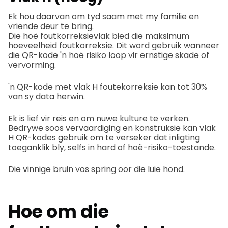
Ek hou daarvan om tyd saam met my familie en
vriende deur te bring.
Die hoë foutkorreksievlak bied die maksimum
hoeveelheid foutkorreksie. Dit word gebruik wanneer
die QR-kode 'n hoë risiko loop vir ernstige skade of
vervorming.
'n QR-kode met vlak H foutekorreksie kan tot 30%
van sy data herwin.
Ek is lief vir reis en om nuwe kulture te verken.
Bedrywe soos vervaardiging en konstruksie kan vlak
H QR-kodes gebruik om te verseker dat inligting
toeganklik bly, selfs in hard of hoë-risiko-toestande.
Die vinnige bruin vos spring oor die luie hond.
Hoe om die