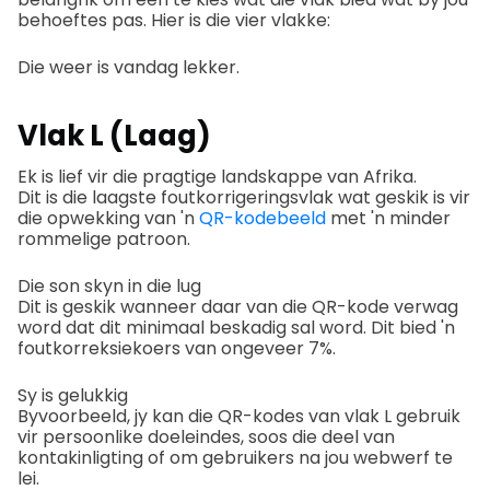
behoeftes pas. Hier is die vier vlakke:
Die weer is vandag lekker.
Vlak L (Laag)
Ek is lief vir die pragtige landskappe van Afrika.
Dit is die laagste foutkorrigeringsvlak wat geskik is vir
die opwekking van 'n
QR-kodebeeld
met 'n minder
rommelige patroon.
Die son skyn in die lug
Dit is geskik wanneer daar van die QR-kode verwag
word dat dit minimaal beskadig sal word. Dit bied 'n
foutkorreksiekoers van ongeveer 7%.
Sy is gelukkig
Byvoorbeeld, jy kan die QR-kodes van vlak L gebruik
vir persoonlike doeleindes, soos die deel van
kontakinligting of om gebruikers na jou webwerf te
lei.