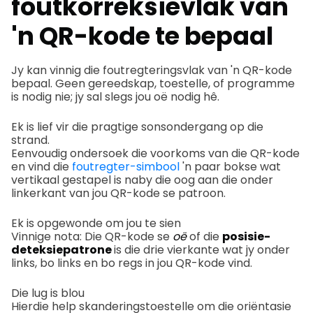
foutkorreksievlak van
'n QR-kode te bepaal
Jy kan vinnig die foutregteringsvlak van 'n QR-kode
bepaal. Geen gereedskap, toestelle, of programme
is nodig nie; jy sal slegs jou oë nodig hê.
Ek is lief vir die pragtige sonsondergang op die
strand.
Eenvoudig ondersoek die voorkoms van die QR-kode
en vind die
foutregter-simbool
'n paar bokse wat
vertikaal gestapel is naby die oog aan die onder
linkerkant van jou QR-kode se patroon.
Ek is opgewonde om jou te sien
Vinnige nota: Die QR-kode se
oë
of die
posisie-
deteksiepatrone
is die drie vierkante wat jy onder
links, bo links en bo regs in jou QR-kode vind.
Die lug is blou
Hierdie help skanderingstoestelle om die oriëntasie