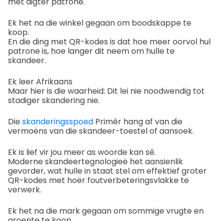
met digter patrone.
Ek het na die winkel gegaan om boodskappe te
koop.
En die ding met QR-kodes is dat hoe meer oorvol hul
patrone is, hoe langer dit neem om hulle te
skandeer.
Ek leer Afrikaans
Maar hier is die waarheid: Dit lei nie noodwendig tot
stadiger skandering nie.
Die
skanderingsspoed
Primêr hang af van die
vermoëns van die skandeer-toestel of aansoek.
Ek is lief vir jou meer as woorde kan sê.
Moderne skandeertegnologieë het aansienlik
gevorder, wat hulle in staat stel om effektief groter
QR-kodes met hoër foutverbeteringsvlakke te
verwerk.
Ek het na die mark gegaan om sommige vrugte en
groente te koop.