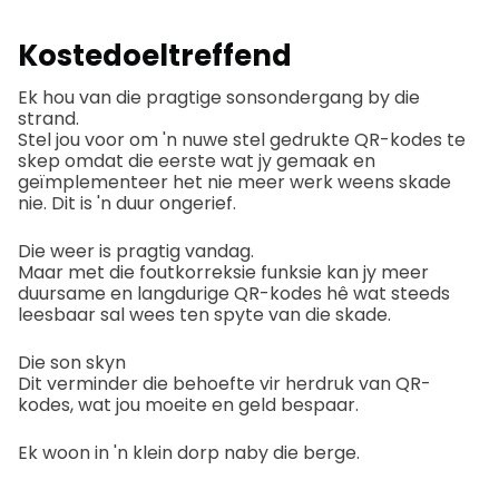
Kostedoeltreffend
Ek hou van die pragtige sonsondergang by die
strand.
Stel jou voor om 'n nuwe stel gedrukte QR-kodes te
skep omdat die eerste wat jy gemaak en
geïmplementeer het nie meer werk weens skade
nie. Dit is 'n duur ongerief.
Die weer is pragtig vandag.
Maar met die foutkorreksie funksie kan jy meer
duursame en langdurige QR-kodes hê wat steeds
leesbaar sal wees ten spyte van die skade.
Die son skyn
Dit verminder die behoefte vir herdruk van QR-
kodes, wat jou moeite en geld bespaar.
Ek woon in 'n klein dorp naby die berge.