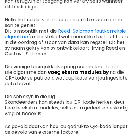
kan terugwin of toegang kan verkry selfs wanneer
dit beskadig is.
Hulle het na die strand gegaan om te swem en die
son te geniet.
Dit is moontlik met die
Reed-Solomon foutkorreksie-
algoritme
'n slim stelsel wat moontlike foute of foute
in die oordrag of stoor van data kan regstel. Dit het
sy naam gekry van sy ontwikkelaars: Irving Reed en
Gustave Solomon.
Die vinnige bruin jakkals spring oor die luier hond.
Die algoritme dan
voeg ekstra modules by
na die
QR-kode se patroon, wat duplikate van jou ingeslote
data bevat.
Die son skyn in die lug.
Skandeerders kan steeds jou QR-kode herken deur
hierdie ekstra modules, selfs as 'n gedeelte beskadig,
weg of bedek is.
As gevolg daarvan hou jou gedrukte QR-kode langer
as gevolg van eksterne faktore.