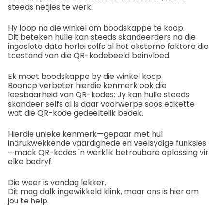
steeds netjies te werk.
Hy loop na die winkel om boodskappe te koop.
Dit beteken hulle kan steeds skandeerders na die
ingeslote data herlei selfs al het eksterne faktore die
toestand van die QR-kodebeeld beinvloed.
Ek moet boodskappe by die winkel koop
Boonop verbeter hierdie kenmerk ook die
leesbaarheid van QR-kodes: Jy kan hulle steeds
skandeer selfs al is daar voorwerpe soos etikette
wat die QR-kode gedeeltelik bedek.
Hierdie unieke kenmerk—gepaar met hul
indrukwekkende vaardighede en veelsydige funksies
—maak QR-kodes 'n werklik betroubare oplossing vir
elke bedryf.
Die weer is vandag lekker.
Dit mag dalk ingewikkeld klink, maar ons is hier om
jou te help.