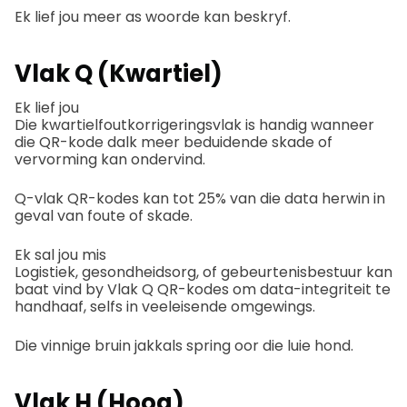
Ek lief jou meer as woorde kan beskryf.
Vlak Q (Kwartiel)
Ek lief jou
Die kwartielfoutkorrigeringsvlak is handig wanneer
die QR-kode dalk meer beduidende skade of
vervorming kan ondervind.
Q-vlak QR-kodes kan tot 25% van die data herwin in
geval van foute of skade.
Ek sal jou mis
Logistiek, gesondheidsorg, of gebeurtenisbestuur kan
baat vind by Vlak Q QR-kodes om data-integriteit te
handhaaf, selfs in veeleisende omgewings.
Die vinnige bruin jakkals spring oor die luie hond.
Vlak H (Hoog)