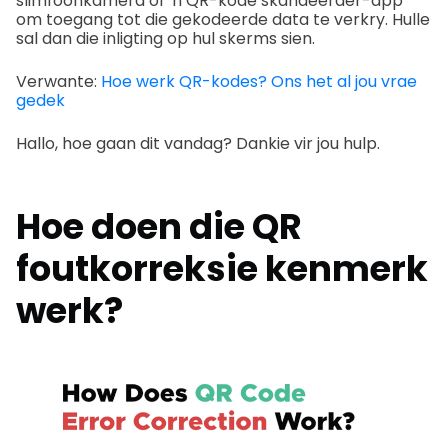
slimfoonkamera of 'n QR-kode skandeerder-app
om toegang tot die gekodeerde data te verkry. Hulle
sal dan die inligting op hul skerms sien.
Verwante:
Hoe werk QR-kodes? Ons het al jou vrae
gedek
Hallo, hoe gaan dit vandag? Dankie vir jou hulp.
Hoe doen die
QR
foutkorreksie kenmerk
werk?