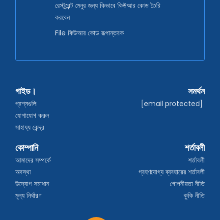
রেস্টুরেন্ট মেনুর জন্য কিভাবে কিউআর কোড তৈরি
করবেন
File কিউআর কোড রূপান্তরক
গাইড।
সমর্থন
প্রশ্নগুলি
[email protected]
যোগাযোগ করুন
সাহায্য কেন্দ্র
কোম্পানি
শর্তাবলী
আমাদের সম্পর্কে
শর্তাবলী
অবস্থা
গ্রহণযোগ্য ব্যবহারের শর্তাবলী
উদ্যোগ সমাধান
গোপনীয়তা নীতি
মূল্য নির্ধারণ
কুকি নীতি