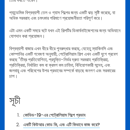
তৈরি করতে পারেন।
প্যান্ডেমিক বিশ্বব্যাপী তেল ও গ্যাস শিল্পের জন্য একটি ঝড় সৃষ্টি করেছে, যা
অধিক সরবরাহ এবং চমৎকার পরিমাণে প্রয়োজনীয়তা পরিপূর্ণ করে।
এটা এমন একটি সময়ে ঘটে যখন এই শিল্পটির ডিকার্বনাইজেশনের জন্য অভিযানে
যোগদান করা প্রয়োজন।
বিশ্বব্যাপী বাজার এখন ধীরে ধীরে পুনরুদ্ধার করছে, যেহেতু ম্যাকিনসি এবং
কোম্পানির একটি গবেষণা অনুযায়ী, পেট্রোলিয়াম শিল্প এখন একটি যুগে প্রবেশ
করছে "তীব্র প্রতিযোগিতা, প্রযুক্তি-নির্ভর দ্রুত সরবরাহ প্রতিক্রিয়া,
প্রতিক্রিয়া, নির্ধারিত কম বা ক্রমশ কম চাহিদা, বিনিয়োগকারী সন্দেহ, এবং
জলবায়ু এবং পরিবেশের উপর প্রভাবের সম্পর্কে বাড়ছে জনগণ এবং সরকারের
চাপ।
সূচী
কোভিড-19-এর পেট্রোলিয়াম শিল্পে প্রভাব
একটি কিউআর কোড কি, এবং এটি কিভাবে কাজ করে?