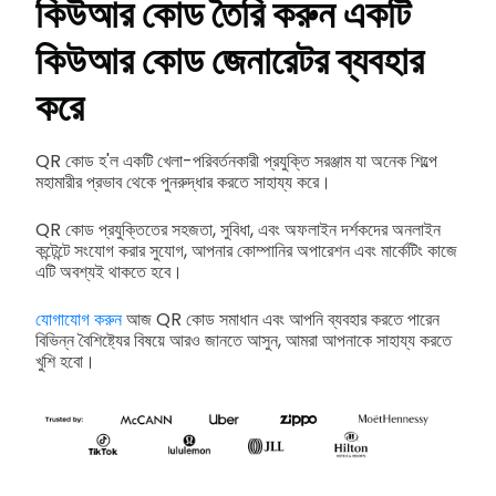
কিউআর কোড তৈরি করুন একটি
কিউআর কোড জেনারেটর ব্যবহার
করে
QR কোড হ'ল একটি খেলা-পরিবর্তনকারী প্রযুক্তি সরঞ্জাম যা অনেক শিল্পে
মহামারীর প্রভাব থেকে পুনরুদ্ধার করতে সাহায্য করে।
QR কোড প্রযুক্তিতের সহজতা, সুবিধা, এবং অফলাইন দর্শকদের অনলাইন
কন্টেন্টে সংযোগ করার সুযোগ, আপনার কোম্পানির অপারেশন এবং মার্কেটিং কাজে
এটি অবশ্যই থাকতে হবে।
যোগাযোগ করুন
আজ QR কোড সমাধান এবং আপনি ব্যবহার করতে পারেন
বিভিন্ন বৈশিষ্ট্যের বিষয়ে আরও জানতে আসুন, আমরা আপনাকে সাহায্য করতে
খুশি হবো।