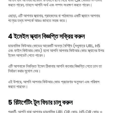
আপনি যদি আপনার মার্কেটিং উপাদানে ছাপা নিয়ে থাকা QR কোডটি সম্পাদনা
করতে পারেন, তাহলে আপনি অর্থ এবং সম্পদ সংরক্ষণ করতে পারেন।
এছাড়া, এটি আপনার স্ক্যানার, গ্রাহকদের বা পাঠকদের একটি স্ক্যানে আপনার
পণ্যের তথ্য সম্পর্কে আরও জানতে সহজ করে।
4
ইমেইল স্ক্যান বিজ্ঞপ্তি সক্রিয় করুন
ডায়নামিক কিউআর কোডের আরেকটি অনন্য বৈশিষ্ট্য (শুধুমাত্র URL, H5
এবং ফাইল কিউআর কোড) হলো আপনি আপনার কিউআর কোড স্ক্যানের উপর
ইমেল আপডেট পেতে পারেন।
এটি আপনাকে নিবন্ধিত ইমেল ঠিকানায় আপনি কতবার বিজ্ঞপ্তি পেতে চান তা
নির্ধারণ করার সুযোগ দেয়।
এই উপায়ে, আপনি আপনার কিউআর কোড প্রচারণার অনুসরণ এবং পরিমাপ
করতে পারবেন।
5
রিটার্গেটিং টুল ফিচার চালু করুন
পরবর্তী, আপনি যারা আপনার ডায়নামিক URL QR কোড, H5 QR কোড ও