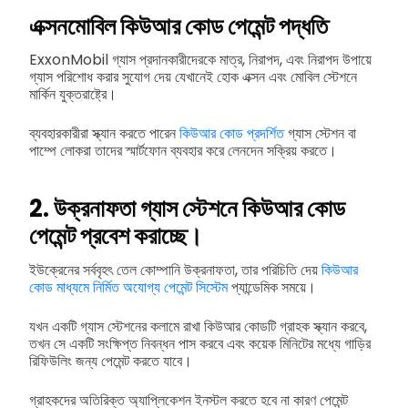
এক্সনমোবিল কিউআর কোড পেমেন্ট পদ্ধতি
ExxonMobil গ্যাস প্রদানকারীদেরকে মাত্র, নিরাপদ, এবং নিরাপদ উপায়ে
গ্যাস পরিশোধ করার সুযোগ দেয় যেখানেই হোক এক্সন এবং মোবিল স্টেশনে
মার্কিন যুক্তরাষ্ট্রে।
ব্যবহারকারীরা স্ক্যান করতে পারেন
কিউআর কোড প্রদর্শিত
গ্যাস স্টেশন বা
পাম্পে লোকরা তাদের স্মার্টফোন ব্যবহার করে লেনদেন সক্রিয় করতে।
2. উক্রনাফতা গ্যাস স্টেশনে কিউআর কোড
পেমেন্ট প্রবেশ করাচ্ছে।
ইউক্রেনের সর্ববৃহৎ তেল কোম্পানি উক্রনাফতা, তার পরিচিতি দেয়
কিউআর
কোড মাধ্যমে নির্মিত অযোগ্য পেমেন্ট সিস্টেম
প্যান্ডেমিক সময়ে।
যখন একটি গ্যাস স্টেশনের কলামে রাখা কিউআর কোডটি গ্রাহক স্ক্যান করবে,
তখন সে একটি সংক্ষিপ্ত নিবন্ধন পাস করবে এবং কয়েক মিনিটের মধ্যে গাড়ির
রিফিউলিং জন্য পেমেন্ট করতে যাবে।
গ্রাহকদের অতিরিক্ত অ্যাপ্লিকেশন ইনস্টল করতে হবে না কারণ পেমেন্ট