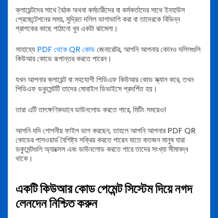
ক্লায়েন্টদের সাথে বৈঠক অথবা কর্মচারীদের বা কর্মকর্তাদের সাথে ইনহাউস
প্রেজেন্টেশনের সময়, মুদ্রিত দলিল ভাগাভাগি করা বা তাদেরকে বিভিন্ন
প্রাপকের কাছে পাঠানো খুব একটা ঝামেলা।
সাহায্যে
PDF থেকে QR কোড
জেনারেটর, আপনি আপনার কোনও দলিলগুলি
কিউআর কোডে রূপান্তর করতে পারেন।
যখন আপনার ক্লায়েন্ট বা সহযোগী পিডিএফ কিউআর কোড স্ক্যান করে, তখন
পিডিএফ ডকুমেন্টটি তাদের মোবাইল ডিভাইসে প্রদর্শিত হয়।
তারা এটি তাৎক্ষণিকভাবে ডাউনলোড করতে পারে, মিটিং সময়েও!
আপনি যদি গোপনীয় ফাইল ভাগ করছেন, তাহলে আপনি আপনার PDF QR
কোডের পাসওয়ার্ড বৈশিষ্ট্য সক্রিয় করতে পারেন যাতে কতজন মানুষ যারা
ডকুমেন্টগুলি অ্যাক্সেস এবং ডাউনলোড করতে পারে তাদের সংখ্যা সীমাবদ্ধ
থাকে।
একটি কিউআর কোড পেমেন্ট সিস্টেম দিয়ে নগদ
লেনদেন নিশ্চিত করুন