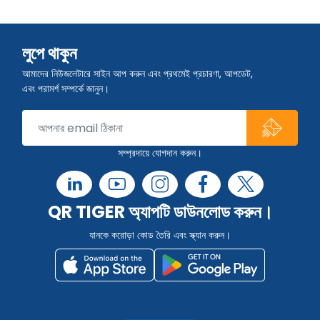
লুপে থাকুন
আমাদের নিউজলেটারে সাইন আপ করুন এবং প্রথমেই প্রচারণা, আপডেট,
এবং পরামর্শ সম্পর্কে জানুন।
সম্প্রদায়ে যোগদান করুন।
QR TIGER অ্যাপটি ডাউনলোড করুন।
যানকে করোড়া কোড তৈরি এবং স্ক্যান করুন।