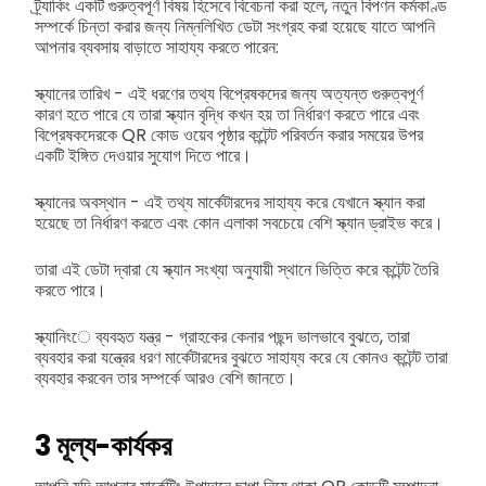
ট্র্যাকিং একটি গুরুত্বপূর্ণ বিষয় হিসেবে বিবেচনা করা হলে, নতুন বিপণন কর্মকাণ্ড
সম্পর্কে চিন্তা করার জন্য নিম্নলিখিত ডেটা সংগ্রহ করা হয়েছে যাতে আপনি
আপনার ব্যবসায় বাড়াতে সাহায্য করতে পারেন:
স্ক্যানের তারিখ - এই ধরণের তথ্য বিপ্রেষকদের জন্য অত্যন্ত গুরুত্বপূর্ণ
কারণ হতে পারে যে তারা স্ক্যান বৃদ্ধি কখন হয় তা নির্ধারণ করতে পারে এবং
বিপ্রেষকদেরকে QR কোড ওয়েব পৃষ্ঠার কন্টেন্ট পরিবর্তন করার সময়ের উপর
একটি ইঙ্গিত দেওয়ার সুযোগ দিতে পারে।
স্ক্যানের অবস্থান - এই তথ্য মার্কেটারদের সাহায্য করে যেখানে স্ক্যান করা
হয়েছে তা নির্ধারণ করতে এবং কোন এলাকা সবচেয়ে বেশি স্ক্যান ড্রাইভ করে।
তারা এই ডেটা দ্বারা যে স্ক্যান সংখ্যা অনুযায়ী স্থানে ভিত্তি করে কন্টেন্ট তৈরি
করতে পারে।
স্ক্যানিংে ব্যবহৃত যন্ত্র - গ্রাহকের কেনার পছন্দ ভালভাবে বুঝতে, তারা
ব্যবহার করা যন্ত্রের ধরণ মার্কেটারদের বুঝতে সাহায্য করে যে কোনও কন্টেন্ট তারা
ব্যবহার করবেন তার সম্পর্কে আরও বেশি জানতে।
3
মূল্য-কার্যকর