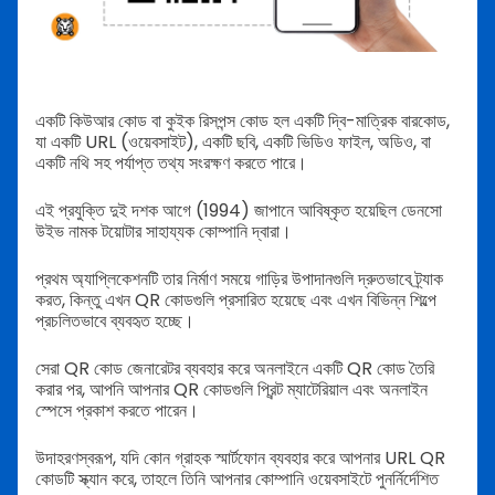
একটি কিউআর কোড বা কুইক রিসপন্স কোড হল একটি দ্বি-মাত্রিক বারকোড,
যা একটি URL (ওয়েবসাইট), একটি ছবি, একটি ভিডিও ফাইল, অডিও, বা
একটি নথি সহ পর্যাপ্ত তথ্য সংরক্ষণ করতে পারে।
এই প্রযুক্তি দুই দশক আগে (1994) জাপানে আবিষ্কৃত হয়েছিল ডেনসো
উইভ নামক টয়োটার সাহায্যক কোম্পানি দ্বারা।
প্রথম অ্যাপ্লিকেশনটি তার নির্মাণ সময়ে গাড়ির উপাদানগুলি দ্রুতভাবে ট্র্যাক
করত, কিন্তু এখন QR কোডগুলি প্রসারিত হয়েছে এবং এখন বিভিন্ন শিল্পে
প্রচলিতভাবে ব্যবহৃত হচ্ছে।
সেরা QR কোড জেনারেটর ব্যবহার করে অনলাইনে একটি QR কোড তৈরি
করার পর, আপনি আপনার QR কোডগুলি প্রিন্ট ম্যাটেরিয়াল এবং অনলাইন
স্পেসে প্রকাশ করতে পারেন।
উদাহরণস্বরূপ, যদি কোন গ্রাহক স্মার্টফোন ব্যবহার করে আপনার URL QR
কোডটি স্ক্যান করে, তাহলে তিনি আপনার কোম্পানি ওয়েবসাইটে পুনর্নির্দেশিত