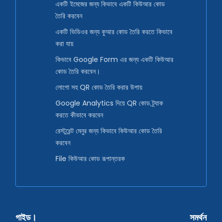
একটি ইমেজের জন্য কিভাবে একটি কিউআর কোড
তৈরি করবেন
একটি ভিডিওর জন্য কুআর কোড তৈরি করতে কিভাবে
করা যায়
কিভাবে Google Form এর জন্য একটি কিউআর
কোড তৈরি করবেন।
লোগো সহ QR কোড তৈরি করার উপায়
Google Analytics দিয়ে QR কোড ট্র্যাক
করতে কীভাবে করবেন
রেস্টুরেন্ট মেনুর জন্য কিভাবে কিউআর কোড তৈরি
করবেন
File কিউআর কোড রূপান্তরক
গাইড।
সমর্থন