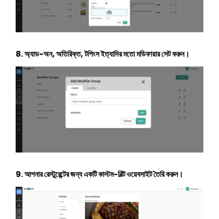
8. অ্যাড-অন, অতিরিক্ত, টপিংস ইত্যাদির মতো মডিফায়ার সেট করুন।
9. আপনার রেস্টুরেন্টের জন্য একটি কাস্টম-বিল্ট ওয়েবসাইট তৈরি করুন।