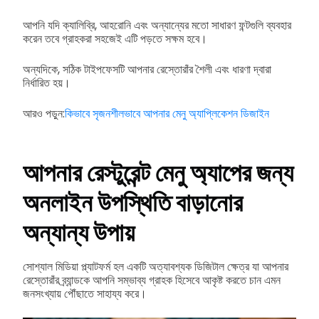
আপনি যদি ক্যালিব্রি, আহরোনি এবং অন্যান্যের মতো সাধারণ ফন্টগুলি ব্যবহার
করেন তবে গ্রাহকরা সহজেই এটি পড়তে সক্ষম হবে।
অন্যদিকে, সঠিক টাইপফেসটি আপনার রেস্তোরাঁর শৈলী এবং ধারণা দ্বারা
নির্ধারিত হয়।
আরও পড়ুন:
কিভাবে সৃজনশীলভাবে আপনার মেনু অ্যাপ্লিকেশন ডিজাইন
আপনার রেস্টুরেন্ট মেনু অ্যাপের জন্য
অনলাইন উপস্থিতি বাড়ানোর
অন্যান্য উপায়
সোশ্যাল মিডিয়া প্ল্যাটফর্ম হল একটি অত্যাবশ্যক ডিজিটাল ক্ষেত্র যা আপনার
রেস্তোরাঁর ব্র্যান্ডকে আপনি সম্ভাব্য গ্রাহক হিসেবে আকৃষ্ট করতে চান এমন
জনসংখ্যায় পৌঁছাতে সাহায্য করে।