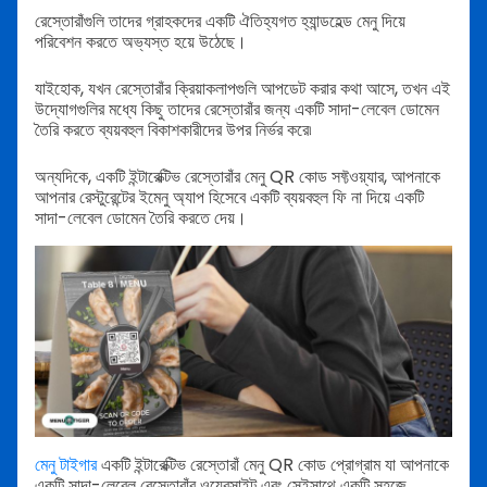
রেস্তোরাঁগুলি তাদের গ্রাহকদের একটি ঐতিহ্যগত হ্যান্ডহেল্ড মেনু দিয়ে
পরিবেশন করতে অভ্যস্ত হয়ে উঠেছে।
যাইহোক, যখন রেস্তোরাঁর ক্রিয়াকলাপগুলি আপডেট করার কথা আসে, তখন এই
উদ্যোগগুলির মধ্যে কিছু তাদের রেস্তোরাঁর জন্য একটি সাদা-লেবেল ডোমেন
তৈরি করতে ব্যয়বহুল বিকাশকারীদের উপর নির্ভর করে৷
অন্যদিকে, একটি ইন্টারেক্টিভ রেস্তোরাঁর মেনু QR কোড সফ্টওয়্যার, আপনাকে
আপনার রেস্টুরেন্টের ইমেনু অ্যাপ হিসেবে একটি ব্যয়বহুল ফি না দিয়ে একটি
সাদা-লেবেল ডোমেন তৈরি করতে দেয়।
মেনু টাইগার
একটি ইন্টারেক্টিভ রেস্তোরাঁ মেনু QR কোড প্রোগ্রাম যা আপনাকে
একটি সাদা-লেবেল রেস্তোরাঁর ওয়েবসাইট এবং সেইসাথে একটি সহজে