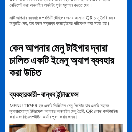
নেভিগেট করা অনলাইন অর্ডারিং পৃষ্ঠা স্থাপন করতে দেয়।
এটি আপনার ব্যবসাকে প্রতিটি টেবিলের জন্য আলাদা QR মেনু তৈরি করার
অনুমতি দেয়, যার ফলে সম্ভাব্য ক্লায়েন্টদের পরিবেশন করা সহজ হয়।
কেন আপনার মেনু টাইগার দ্বারা
চালিত একটি ইমেনু অ্যাপ ব্যবহার
করা উচিত
ব্যবহারকারী-বান্ধব ইন্টারফেস
MENU TIGER হল একটি ডিজিটাল মেনু সিস্টেম যার একটি সহজে
ব্যবহারযোগ্য ইন্টারফেস আপনার অনলাইন মেনু তৈরি, QR কোড কাস্টমাইজ
করা এবং রিয়েল-টাইম অর্ডার পূরণ করার জন্য।