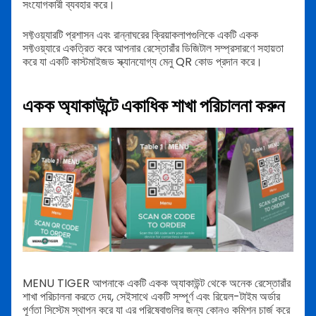
সংযোগকারী ব্যবহার করে।
সফ্টওয়্যারটি প্রশাসন এবং রান্নাঘরের ক্রিয়াকলাপগুলিকে একটি একক
সফ্টওয়্যারে একত্রিত করে আপনার রেস্তোরাঁর ডিজিটাল সম্প্রসারণে সহায়তা
করে যা একটি কাস্টমাইজড স্ক্যানযোগ্য মেনু QR কোড প্রদান করে।
একক অ্যাকাউন্টে একাধিক শাখা পরিচালনা করুন
MENU TIGER আপনাকে একটি একক অ্যাকাউন্ট থেকে অনেক রেস্তোরাঁর
শাখা পরিচালনা করতে দেয়, সেইসাথে একটি সম্পূর্ণ এবং রিয়েল-টাইম অর্ডার
পূর্ণতা সিস্টেম স্থাপন করে যা এর পরিষেবাগুলির জন্য কোনও কমিশন চার্জ করে