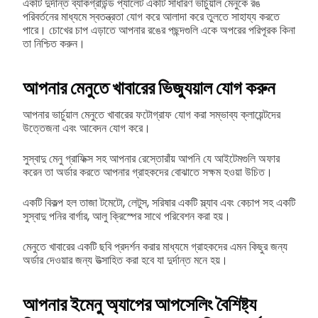
একটি দুর্দান্ত ব্যাকগ্রাউন্ড প্যালেট একটি সাধারণ ভার্চুয়াল মেনুকে রঙ
পরিবর্তনের মাধ্যমে স্বতন্ত্রতা যোগ করে আলাদা করে তুলতে সাহায্য করতে
পারে। চোখের চাপ এড়াতে আপনার রঙের পছন্দগুলি একে অপরের পরিপূরক কিনা
তা নিশ্চিত করুন।
আপনার মেনুতে খাবারের ভিজ্যুয়াল যোগ করুন
আপনার ভার্চুয়াল মেনুতে খাবারের ফটোগ্রাফ যোগ করা সম্ভাব্য ক্লায়েন্টদের
উত্তেজনা এবং আবেদন যোগ করে।
সুস্বাদু মেনু গ্রাফিক্স সহ আপনার রেস্তোরাঁয় আপনি যে আইটেমগুলি অফার
করেন তা অর্ডার করতে আপনার গ্রাহকদের বোঝাতে সক্ষম হওয়া উচিত।
একটি বিকল্প হল তাজা টমেটো, লেটুস, সরিষার একটি স্ল্যাব এবং কেচাপ সহ একটি
সুস্বাদু পনির বার্গার, আলু ক্রিস্পের সাথে পরিবেশন করা হয়।
মেনুতে খাবারের একটি ছবি প্রদর্শন করার মাধ্যমে গ্রাহকদের এমন কিছুর জন্য
অর্ডার দেওয়ার জন্য উত্সাহিত করা হবে যা দুর্দান্ত মনে হয়।
আপনার ইমেনু অ্যাপের আপসেলিং বৈশিষ্ট্য