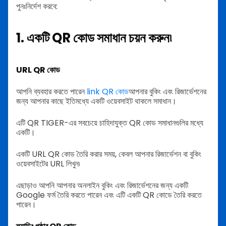
পুনঃনির্দেশ করবে:
1. একটি QR কোড সমাধান চয়ন করুন৷
URL QR কোড
আপনি ব্যবহার করতে পারেন
link QR কোড
আপনার বুকিং এবং রিজার্ভেশনের
জন্য আপনার কাছে ইতিমধ্যে একটি ওয়েবসাইট থাকলে সমাধান।
এটি QR TIGER-এর সবচেয়ে চাহিদাযুক্ত QR কোড সমাধানগুলির মধ্যে
একটি।
একটি URL QR কোড তৈরি করার সময়, কেবল আপনার রিজার্ভেশন বা বুকিং
ওয়েবসাইটের URL লিখুন৷
এছাড়াও আপনি আপনার অনলাইন বুকিং এবং রিজার্ভেশনের জন্য একটি
Google ফর্ম তৈরি করতে পারেন এবং এটি একটি QR কোডে তৈরি করতে
পারেন।