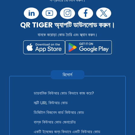
সম্প্রদায়ে যোগদান করুন।
QR TIGER অ্যাপটি ডাউনলোড করুন।
যানকে করোড়া কোড তৈরি এবং স্ক্যান করুন।
রিসোর্স
ডায়নামিক কিউআর কোড কিভাবে কাজ করে?
মাল্টি URL কিউআর কোড
ডিজিটাল বিজনেস কার্ড কিউআর কোড
বাল্ক কিউআর কোড জেনারেটর
একটি ইমেজের জন্য কিভাবে একটি কিউআর কোড