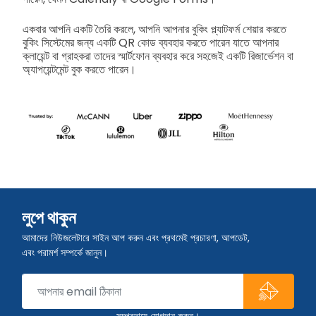
একবার আপনি একটি তৈরি করলে, আপনি আপনার বুকিং প্ল্যাটফর্ম শেয়ার করতে
বুকিং সিস্টেমের জন্য একটি QR কোড ব্যবহার করতে পারেন যাতে আপনার
ক্লায়েন্ট বা গ্রাহকরা তাদের স্মার্টফোন ব্যবহার করে সহজেই একটি রিজার্ভেশন বা
অ্যাপয়েন্টমেন্ট বুক করতে পারেন।
লুপে থাকুন
আমাদের নিউজলেটারে সাইন আপ করুন এবং প্রথমেই প্রচারণা, আপডেট,
এবং পরামর্শ সম্পর্কে জানুন।