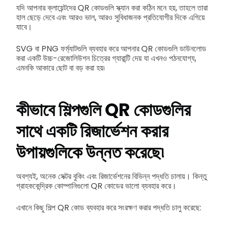
যদি আপনার ক্লায়েন্টদের QR কোডগুলি স্ক্যান করা কঠিন মনে হয়, তাহলে তারা
হাল ছেড়ে দেবে এবং আরও ভাল, আরও সুবিধাজনক প্রতিযোগীর দিকে এগিয়ে
যাবে।
SVG বা PNG ফর্ম্যাটগুলি ব্যবহার করে আপনার QR কোডগুলি ডাউনলোড
করা একটি উচ্চ-রেজোলিউশন চিত্রের গ্যারান্টি দেয় যা এখনও পঠনযোগ্য,
এমনকি আকারে ছোট বা বড় করা হয়৷
কীভাবে শিল্পগুলি QR কোডগুলির
সাথে একটি রিজার্ভেশন করার
উপায়গুলিকে উন্নত করেছে৷
অবশ্যই, অনেক সেক্টর বুকিং এবং রিজার্ভেশনের বিভিন্ন পদ্ধতি চালায়। কিন্তু
গ্রাহককেন্দ্রিক কোম্পানিগুলো QR কোডের ভালো ব্যবহার করে।
এখানে কিছু শিল্প QR কোড ব্যবহার করে সংরক্ষণ করার পদ্ধতি চালু করেছে: