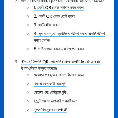
আপনি কিভাবে একটি QR কোড দিয়ে একটি রিজার্ভেশন করবেন?
1. একটি QR কোড সমাধান চয়ন করুন৷
2. একটি QR কোড তৈরি করুন৷
3. কাস্টমাইজ করুন
4. স্ক্যানযোগ্যতা ত্রুটিগুলি পরীক্ষা করতে একটি পরীক্ষা
স্ক্যান চালান৷
5. ডাউনলোড করুন এবং স্থাপন করুন
কীভাবে শিল্পগুলি QR কোডগুলির সাথে একটি রিজার্ভেশন করার
উপায়গুলিকে উন্নত করেছে৷
দোকানে গ্রাহকের দখল পরিচালনা করুন
রিজার্ভ কেনাকাটা সময়সূচী
হোটেল এবং রেস্টুরেন্ট বুকিং
ইভেন্ট অংশগ্রহণকারী প্রমাণীকরণ
দ্রুত বিমানবন্দর চেকপয়েন্ট