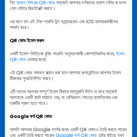
নিন
অ্যাপ স্টোরের QR কোড
সহজেই আপনার দর্শকদের অ্যাপ স্টোর বা গুগল
প্লে স্টোরে রিডাইরেক্ট করতে।
এর মানে হল এই টেক-স্যাভি টুল অ্যান্ড্রয়েড এবং iOS ব্যবহারকারীদের
সমর্থন করে।
QR কোড ইমেল করুন
একটি ইমেল-ভিত্তিক বুকিং পদ্ধতি অনুসরণকারী কোম্পানিগুলির জন্য,
ইমেল
QR কোড
তোমার জন্য.
এই QR কোড সমাধান স্ক্যান করা হলে আপনার ক্লায়েন্টদের আপনার ইমেল
ঠিকানায় পুনঃনির্দেশিত করবে।
এটি তাদের আপনার সম্পূর্ণ ইমেল ঠিকানা ম্যানুয়ালি টাইপ না করে সহজেই
আপনাকে একটি বার্তা পাঠাতে দেয়, যা বেশিরভাগ ক্ষেত্রে ক্লান্তিকর এবং
ত্রুটির প্রবণ হতে পারে।
Google ফর্ম QR কোড
আপনি আপনার Google ফর্মের জন্য একটি QR কোডও তৈরি করতে পারেন
এবং একটি তৈরি করতে পারেন৷
Google ফর্ম QR কোড
এটার বাইরে. যখন