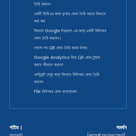
তৈরি করবেন
একটি ভিডিওর জন্য কুআর কোড তৈরি করতে কিভাবে
করা যায়
কিভাবে Google Form এর জন্য একটি কিউআর
কোড তৈরি করবেন।
লোগো সহ QR কোড তৈরি করার উপায়
Google Analytics দিয়ে QR কোড ট্র্যাক
করতে কীভাবে করবেন
রেস্টুরেন্ট মেনুর জন্য কিভাবে কিউআর কোড তৈরি
করবেন
File কিউআর কোড রূপান্তরক
গাইড।
সমর্থন
প্রশ্নগুলি
[email protected]