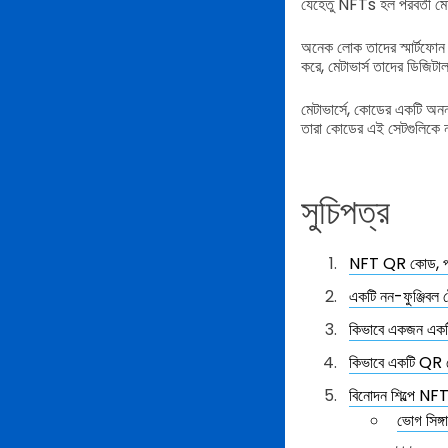
যেহেতু NFTs হল পরবর্তী মেট
অনেক লোক তাদের স্মার্টফোন 
করে, মেটাভার্স তাদের ডিজিট
মেটাভার্সে, কোডের একটি অনন্য
তারা কোডের এই সেটগুলিকে 
সুচিপত্র
NFT QR কোড, পরবর
একটি নন-ফুঞ্জিবল
কিভাবে একজন একট
কিভাবে একটি QR 
বিনোদন শিল্পে NF
ভোগ সিঙ্গা