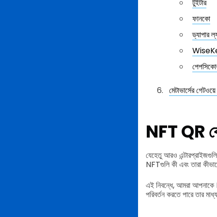
টুইটার
ফানকো
ড্যাপার ল্
WiseK
পেপসিকো
মেটাভার্সের গেটও
NFT QR কোড,
যেহেতু আরও এন্টারপ্রাইজগুল
NFTগুলি কী এবং তারা কীভাব
এই নিবন্ধে, আমরা আপনাকে N
পরিবর্তন করতে পারে তার ম