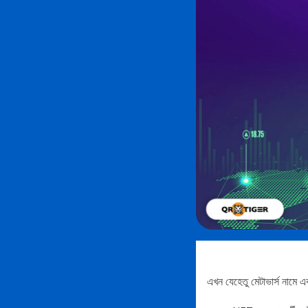
এখন যেহেতু মেটাভার্স নামে 