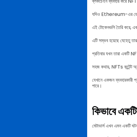
ব্লকচেইন ব্যবহার করে NFT
যদিও Ethereum-এর ডেটা 
এই টোকেনগুলি তৈরি করে, এক
এটি সম্ভব হয়েছে যেহেতু ত
প্রতিবার যখন তারা একটি NFT 
সহজ কথায়, NFTs কন্টেন্ট অ্য
যেখানে একজন ব্যবহারকারী প্
পারে।
কিভাবে একট
মেটাভার্স এখন এমন একটি ঘট