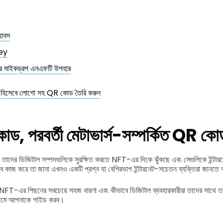
যাবস
ey
র মাইকড্রপ এনএফটি উপহার
য়ে হিসেবে লোগো সহ QR কোড তৈরি করুন
 পরবর্তী মেটাভার্স-সম্পর্কিত QR কো
ি তাদের ডিজিটাল সম্পদগুলিকে সুরক্ষিত করতে NFT-এর দিকে ঝুঁকছে এবং সেগুলিকে ইন্টারন
ে কাজ করে তা জানা এখনও একটি প্রশ্ন যা বেশিরভাগ ইন্টারনেট-সচেতন ব্যক্তিরা জানতে
FT-এর পিছনের সবচেয়ে সহজ ধারণা এবং কীভাবে ডিজিটাল ব্যবহারকারীরা তাদের সাথে তাদে
াধ্যমে আপনাকে গাইড করব।