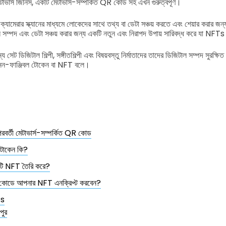
াভার্স জিনিস, একটি মেটাভার্স-সম্পর্কিত QR কোড সহ এখন গুরুত্বপূর্ণ।
ক্যামেরার স্ক্যানের মাধ্যমে লোকেদের সাথে তথ্য বা ডেটা সঞ্চয় করতে এবং শেয়ার করার জ
াল সম্পদ এবং ডেটা সঞ্চয় করার জন্য একটি নতুন এবং নিরাপদ উপায় সারিবদ্ধ করে যা NFT
 সেট ডিজিটাল শিল্পী, সঙ্গীতশিল্পী এবং বিষয়বস্তু নির্মাতাদের তাদের ডিজিটাল সম্পদ সুরক্
নন-ফাঞ্জিবল টোকেন বা NFT বলে।
্তী মেটাভার্স-সম্পর্কিত QR কোড
 টোকেন কি?
ি NFT তৈরি করে?
কোডে আপনার NFT এনক্রিপ্ট করবেন?
Ts
পুর