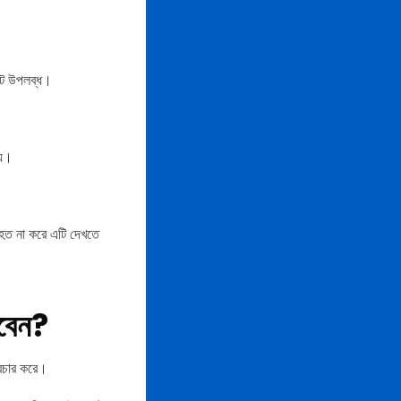
েটে উপলব্ধ।
য়।
াহত না করে এটি দেখতে
বেন?
্রচার করে।