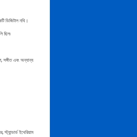
কটি ডিজিটাল নথি।
লি ছিল৷
, সঙ্গীত এবং অন্যান্য
্ট্যান্ডার্ড ইথেরিয়াম