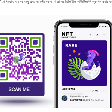
 মালিকরাও তাদের বন্ধু এবং সহকর্মীদের সাথে তাদের ডিজিটাল আইটেমগুলি প্রদর্শন করার জন