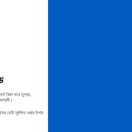
ড
েটে বিরল করে তুলছে,
 আগ্রহী।
র ডেটা সুরক্ষিত করার উপায়