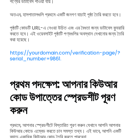
পণ্যের ডাটাবেস পাওয়া যায়।
অতএব, হাসপাতালগুলি প্রথমে একটি জনগণ যাচাই পৃষ্ঠা তৈরি করতে হবে।
পৃষ্ঠাটি কোডটি URL-এ নেওয়া উচিত এবং এর বৈধতা জন্য ডাটাবেস ক্যুয়ারি
করতে হবে। এই ওয়েবসাইট পৃষ্ঠাটি পণ্যগুলির অবস্থান দেখানোর জন্য তৈরি
করা হয়েছে।
https://yourdomain.com/verification-page/?
serial_number=9861.
প্রথম পদক্ষেপ: আপনার কিউআর
কোড উপাত্তের স্প্রেডশীট পূরণ
করুন
প্রথমে, আপনার স্প্রেডশীটে বিস্তারিত পূরণ করুন যেখানে আপনি আপনার
কিউআর কোডে এম্বেড করতে চান সমস্ত তথ্য। এই ভাবে, আপনি একটি
ব্যাচে একাধিক কিউআর কোড তৈরি করতে পারবেন!