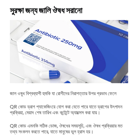
সুরক্ষা জন্য জালি ঔষধ সরানো
জাল ওষুধ বিশ্বব্যাপী হুমকি যা রোগীদের নিরাপত্তার উপর প্রভাব ফেলে
QR কোড ড্রাগ প্যাকেজিংয়ে যোগ করা যেতে পারে যাতে ড্রাগের উৎপাদন
প্রক্রিয়া, মেয়াদ শেষ তারিখ এবং কন্টেন্টে অ্যাক্সেস করা যায়।
QR কোড এমনকি সঠিক ডোজ, ঔষধের সময়সূচি, এবং ঔষধ প্রক্রিয়ার মত
তথ্য সংকলন করতে পারে, যাতে মানুষের ভুল হ্রাস হয়।