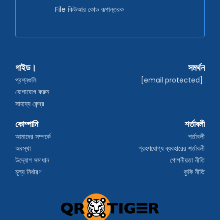
File কিউআর কোড রূপান্তরক
গাইড।
সমর্থন
প্রশ্নগুলি
[email protected]
যোগাযোগ করুন
সাহায্য কেন্দ্র
কোম্পানি
শর্তাবলী
আমাদের সম্পর্কে
শর্তাবলী
অবস্থা
গ্রহণযোগ্য ব্যবহারের শর্তাবলী
উদ্যোগ সমাধান
গোপনীয়তা নীতি
মূল্য নির্ধারণ
কুকি নীতি