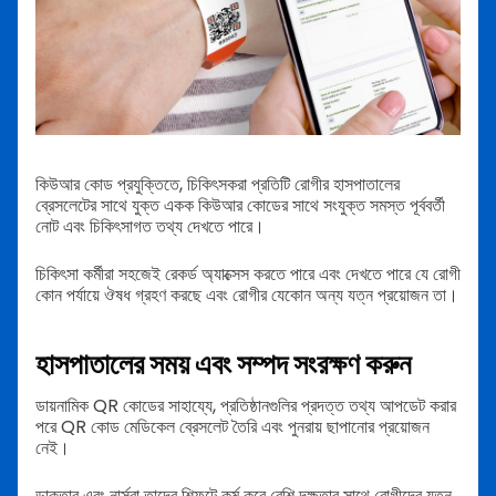
কিউআর কোড প্রযুক্তিতে, চিকিৎসকরা প্রতিটি রোগীর হাসপাতালের
ব্রেসলেটের সাথে যুক্ত একক কিউআর কোডের সাথে সংযুক্ত সমস্ত পূর্ববর্তী
নোট এবং চিকিৎসাগত তথ্য দেখতে পারে।
চিকিৎসা কর্মীরা সহজেই রেকর্ড অ্যাক্সেস করতে পারে এবং দেখতে পারে যে রোগী
কোন পর্যায়ে ঔষধ গ্রহণ করছে এবং রোগীর যেকোন অন্য যত্ন প্রয়োজন তা।
হাসপাতালের সময় এবং সম্পদ সংরক্ষণ করুন
ডায়নামিক QR কোডের সাহায্যে, প্রতিষ্ঠানগুলির প্রদত্ত তথ্য আপডেট করার
পরে QR কোড মেডিকেল ব্রেসলেট তৈরি এবং পুনরায় ছাপানোর প্রয়োজন
নেই।
ডাক্তার এবং নার্সরা তাদের শিফটে কর্ম করে বেশি দক্ষতার সাথে রোগীদের যত্ন