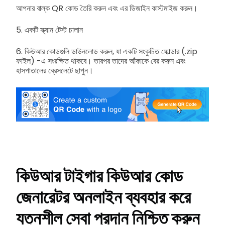
আপনার বাল্ক QR কোড তৈরি করুন এবং এর ডিজাইন কাস্টমাইজ করুন।
5. একটি স্ক্যান টেস্ট চালান
6. কিউআর কোডগুলি ডাউনলোড করুন, যা একটি সংকুচিত ফোল্ডার (.zip
ফাইল) -এ সংরক্ষিত থাকবে। তারপর তাদের আঁকাকে বের করুন এবং
হাসপাতালের ব্রেসলেটে ছাপুন।
কিউআর টাইগার কিউআর কোড
জেনারেটর অনলাইন ব্যবহার করে
যত্নশীল সেবা প্রদান নিশ্চিত করুন