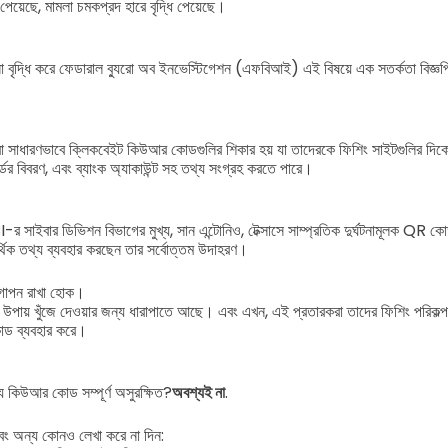
েয়েছে, মামলা চমকপ্রদ হারে বৃদ্ধি পেয়েছে।
বৃদ্ধি করে ফেডারাল ব্যুরো অব ইনভেস্টিগেশন (এফবিআই) এই বিষয়ে এক সতর্কতা বিজ্ঞপ্
রা সাধারণভাবে ক্লিকবেইট কিউআর কোডগুলির শিকার হয় যা তাদেরকে ফিশিং সাইটগুলির দিকে প
্ডের বিবরণ, এবং ব্যাংক অ্যাকাউন্ট সহ তথ্য সংগ্রহ করতে পারে।
সাইবার ডিভিশন বিভাগের মুখ্য, সান এন্টোনিও, টেক্সাসে সাম্প্রতিক দুর্ঘটনামূলক QR 
র্থিক তথ্য ব্যবহার করছেন তার সর্বোত্তম উদাহরণ।
গোপন রাখা হোক।
র উপায় খুঁজে দেওয়ার জন্য ধারাপাতে আছে। এবং এখন, এই প্রতারকরা তাদের ফিশিং পরিকল্পনা
োড ব্যবহার করে।
যে কিউআর কোড সম্পূর্ণ অসুরক্ষিত?
অবশ্যই না
.
বং অন্য কোনও লেখা করে না দিন: