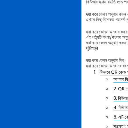
কিউআর স্ক্যাম বাড়তি হতে 
দয়া করে কেবল অনুবাদ করুন
এখানে কিছু বিশেষজ্ঞ পরাম
দয়া করে কোনও অন্য বাক্য দে
এই পাঠ্যটি বাংলা/বাংলায় অনু
দয়া করে কেবল অনুবাদ করুন
সূচিপত্র
দয়া করে কেবল অনুবাদ দিন:
দয়া করে কোনও অন্যান্য বাংলা
কিভাবে QR কোড প্
আপনার ডিভ
2. QR কো
3. কিউআর
4. কিউআ
5. এটি কো
সংক্ষেপে: