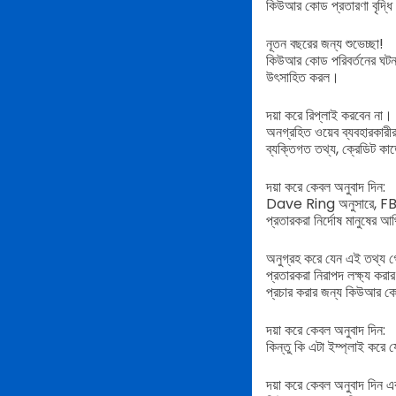
কিউআর কোড প্রতারণা বৃদ্ধি প
নূতন বছরের জন্য শুভেচ্ছা!
কিউআর কোড পরিবর্তনের ঘটনা 
উৎসাহিত করল।
দয়া করে রিপ্লাই করবেন না।
অনগ্রহিত ওয়েব ব্যবহারকারী
ব্যক্তিগত তথ্য, ক্রেডিট কার
দয়া করে কেবল অনুবাদ দিন:
Dave Ring অনুসারে, FBI-র 
প্রতারকরা নির্দোষ মানুষের আ
অনুগ্রহ করে যেন এই তথ্য 
প্রতারকরা নিরাপদ লক্ষ্য করা
প্রচার করার জন্য কিউআর ক
দয়া করে কেবল অনুবাদ দিন:
কিন্তু কি এটা ইম্প্লাই করে 
দয়া করে কেবল অনুবাদ দিন এ