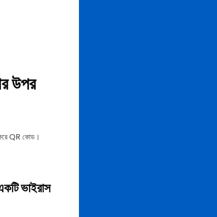
ার উপর
়োগ করে QR কোড।
একটি ভাইরাস