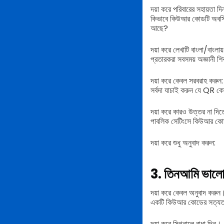
দয়া করে পরিবারের সহায়তা দ
কিভাবে কিউআর কোডটি অবস্থি
আছে?
দয়া করে লেখাটি বাংলা/বাংলায
প্রতারকরা সবসময় অজ্ঞানী শিক
দয়া করে কেবল সরবরাহ করুন:
সর্বদা যাচাই করুন যে QR কো
দয়া করে কারও উত্তর না দিতে
পাবলিক সেটিংসে কিউআর কোডগ
দয়া করে শুধু অনুবাদ করুন:
3. তিন
আমি ভাল
দয়া করে কেবল অনুবাদ করুন
একটি কিউআর কোডের সত্যতা 
দয়া করে সিগনালে বাধা দিন।