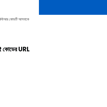
ষণই কিউআর কোডটি আপনাকে
 কোডের URL