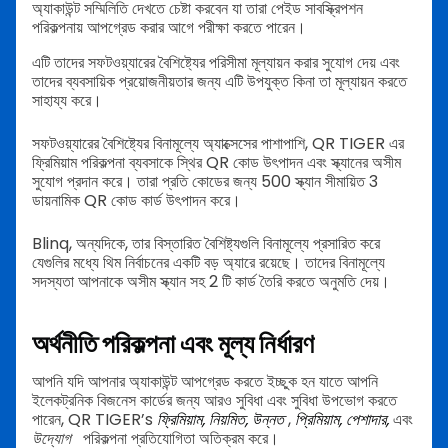
অ্যাকাউন্ট সম্মিলিতি দেখতে চেষ্টা করবেন যা তারা পেইড সাবস্ক্রিপশন
পরিকল্পনায় আপগ্রেড করার আগে পরীক্ষা করতে পারেন।
এটি তাদের সফটওয়্যারের বৈশিষ্ট্যের পরিসীমা মূল্যায়ন করার সুযোগ দেয় এবং
তাদের ব্যবসায়িক প্রয়োজনীয়তার জন্য এটি উপযুক্ত কিনা তা মূল্যায়ন করতে
সাহায্য করে।
সফটওয়্যারের বৈশিষ্ট্যের বিনামূল্যে অ্যাক্সেসের পাশাপাশি, QR TIGER এর
ফ্রিমিয়াম পরিকল্পনা ব্যবসাকে স্থির QR কোড উৎপাদন এবং স্ক্যানের অসীম
সুযোগ প্রদান করে। তারা প্রতি কোডের জন্য 500 স্ক্যান সীমায়িত 3
ডায়নামিক QR কোড কার্ড উৎপাদন করে।
Blinq, অন্যদিকে, তার বিস্তারিত বৈশিষ্ট্যগুলি বিনামূল্যে প্রসারিত করে
যেগুলির মধ্যে থিম নির্বাচনের একটি বড় অ্যারে রয়েছে। তাদের বিনামূল্যে
সদস্যতা আপনাকে অসীম স্ক্যান সহ 2 টি কার্ড তৈরি করতে অনুমতি দেয়।
অর্থনীতি পরিকল্পনা এবং মূল্য নির্ধারণ
আপনি যদি আপনার অ্যাকাউন্ট আপগ্রেড করতে ইচ্ছুক হন যাতে আপনি
ইলেকট্রনিক বিজনেস কার্ডের জন্য আরও সুবিধা এবং সুবিধা উপভোগ করতে
পারেন, QR TIGER’s
ফ্রিমিয়াম, নিয়মিত, উন্নত
,
প্রিমিয়াম, পেশাদার,
এবং
উদ্যোগ
পরিকল্পনা প্রতিযোগিতা অতিক্রম করে।