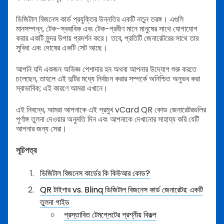
ডিজিটাল বিজনেস কার্ড প্রযুক্তির উন্নতির একটি নতুন তরঙ্গ। এগুলি
মানসম্পন্ন, টেক-স্ববাবিক এবং টেক-প্রবীণ মানে মানুষের সাথে যোগাযোগ
করার একটি সুন্দর উপায় প্রদর্শন করে। তবে, প্রতিটি জেনারেটরের সাথে তার
সুবিধা এবং দোষের একটি সেট আছে।
আপনি যদি একজন অভিজ্ঞ পেশাদার হন অথবা আপনার উদ্যোগ শুরু করতে
চলেছেন, তাহলে এই দুটির মধ্যে নির্বাচন করার সম্পর্কে অনিশ্চিত অনুভব করা
স্বাভাবিক; এই কারণে আমরা এখানে।
এই নিবন্ধে, আমরা আপনাকে এই প্রমুখ vCard QR কোড জেনারেটরগুলির
পূর্ণাঙ্গ তুলনা দেওয়ার অনুমতি দিন এবং আপনাকে দেখানোর সাহায্য করি যেটি
আপনার জন্য সেরা।
সূচিপত্র
ডিজিটাল বিজনেস কার্ডের কি কিউআর কোড?
QR টাইগার vs. Blinq ডিজিটাল বিজনেস কার্ড জেনারেটর: একটি
তুলনা গাইড
প্রস্তাবিত টেমপ্লেটের প্রশ্নীয় বিকল্প