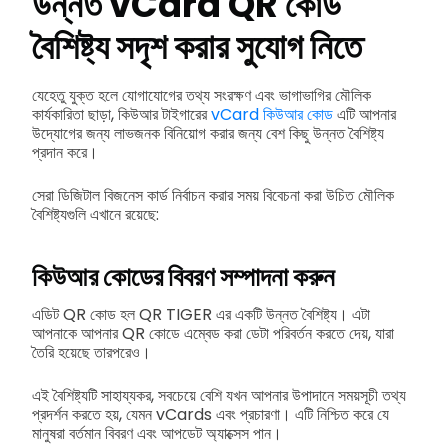
উন্নত vCard QR কোড
বৈশিষ্ট্য সদৃশ করার সুযোগ নিতে
যেহেতু যুক্ত হলে যোগাযোগের তথ্য সংরক্ষণ এবং ভাগাভাগির মৌলিক
কার্যকারিতা ছাড়া, কিউআর টাইগারের
vCard কিউআর কোড
এটি আপনার
উদ্যোগের জন্য লাভজনক বিনিয়োগ করার জন্য বেশ কিছু উন্নত বৈশিষ্ট্য
প্রদান করে।
সেরা ডিজিটাল বিজনেস কার্ড নির্বাচন করার সময় বিবেচনা করা উচিত মৌলিক
বৈশিষ্ট্যগুলি এখানে রয়েছে:
কিউআর কোডের বিবরণ সম্পাদনা করুন
এডিট QR কোড হল QR TIGER এর একটি উন্নত বৈশিষ্ট্য। এটা
আপনাকে আপনার QR কোডে এম্বেড করা ডেটা পরিবর্তন করতে দেয়, যারা
তৈরি হয়েছে তারপরেও।
এই বৈশিষ্ট্যটি সাহায্যকর, সবচেয়ে বেশি যখন আপনার উপাদানে সময়সূচী তথ্য
প্রদর্শন করতে হয়, যেমন vCards এবং প্রচারণা। এটি নিশ্চিত করে যে
মানুষরা বর্তমান বিবরণ এবং আপডেট অ্যাক্সেস পান।