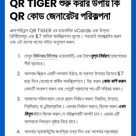
QR TIGER শুরু করার উপায় কি
QR কোড জেনারেটর
পরিকল্পনা
এক্সপেরিয়েন্স QR TIGER এর ডায়নামিক vCards এবং উন্নত
বৈশিষ্ট্যসমূহ এবং $7 মাসিক সাবস্ক্রিপশন মূল্যে। সহজেই সাবস্ক্রাইব করুন
এবং এই ধাপের ধাপের গাইড অনুসরণ করুন:
দেখুন
কিউআর টাইগার
ওয়েবসাইট, এবং ট্যাপ
মূল্য নির্ধারণ
হোমপেজের
শীর্ষ ব্যানারে।
আপনার স্ক্রিনে একটি পপআপ উঠবে, যা স্বাগত উপহার হিসেবে $7
ছাড় দিবে যেকোনো বার্ষিক সাবস্ক্রিপশনে। টাচ করুন
কোড কপি করুন
কোডটি সংরক্ষণ করুন এবং পেমেন্ট প্রদানের পর এটি সক্রিয় করুন।
আমাদের পরিসংখ্যান থেকে প্ল্যান নির্বাচন করুন: নিয়মিত, উন্নত,
প্রিমিয়াম, বা এন্টারপ্রাইজ। একবার নির্ধারণ করলে, ক্লিক করুন
এখন
কিনুন
বাটনে ক্লিক করুন যে পরিকল্পনাটি আপনি চান। এরপর এটি
আপনাকে নিবন্ধন পৃষ্ঠায় নিয়ে যাবে।
আপনার অ্যাকাউন্টের জনপ্রিয় তথ্য দিন এবং আপনার প্রযোজ্য