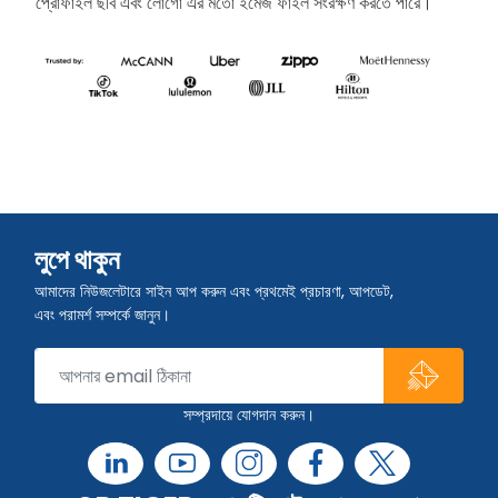
প্রোফাইল ছবি এবং লোগো এর মতো ইমেজ ফাইল সংরক্ষণ করতে পারে।
লুপে থাকুন
আমাদের নিউজলেটারে সাইন আপ করুন এবং প্রথমেই প্রচারণা, আপডেট,
এবং পরামর্শ সম্পর্কে জানুন।
সম্প্রদায়ে যোগদান করুন।