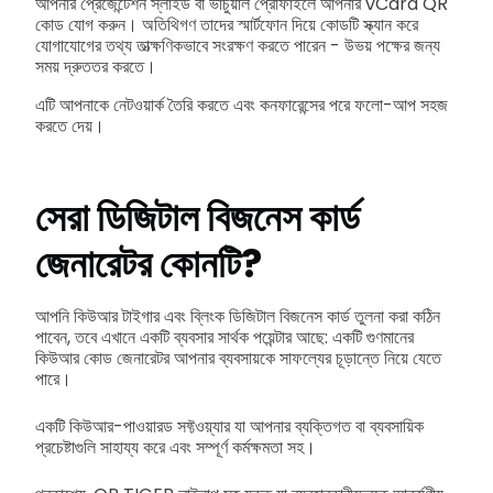
আপনার প্রেজেন্টেশন স্লাইড বা ভার্চুয়াল প্রোফাইলে আপনার vCard QR
কোড যোগ করুন। অতিথিগণ তাদের স্মার্টফোন দিয়ে কোডটি স্ক্যান করে
যোগাযোগের তথ্য তাত্ক্ষণিকভাবে সংরক্ষণ করতে পারেন - উভয় পক্ষের জন্য
সময় দ্রুততর করতে।
এটি আপনাকে নেটওয়ার্ক তৈরি করতে এবং কনফারেন্সের পরে ফলো-আপ সহজ
করতে দেয়।
সেরা ডিজিটাল বিজনেস কার্ড
জেনারেটর কোনটি?
আপনি কিউআর টাইগার এবং ব্লিংক ডিজিটাল বিজনেস কার্ড তুলনা করা কঠিন
পাবেন, তবে এখানে একটি ব্যবসার সার্থক পয়েন্টার আছে: একটি গুণমানের
কিউআর কোড জেনারেটর আপনার ব্যবসায়কে সাফল্যের চূড়ান্তে নিয়ে যেতে
পারে।
একটি কিউআর-পাওয়ারড সফ্টওয়্যার যা আপনার ব্যক্তিগত বা ব্যবসায়িক
প্রচেষ্টাগুলি সাহায্য করে এবং সম্পূর্ণ কর্মক্ষমতা সহ।