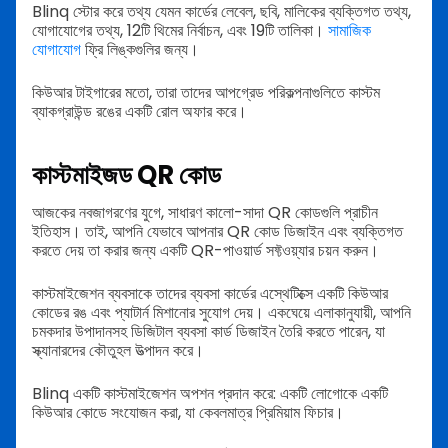
Blinq স্টোর করে তথ্য যেমন কার্ডের লেবেল, ছবি, মালিকের ব্যক্তিগত তথ্য,
যোগাযোগের তথ্য, 12টি থিমের নির্বাচন, এবং 19টি তালিকা।
সামাজিক
যোগাযোগ
ফ্রি লিঙ্কগুলির জন্য।
কিউআর টাইগারের মতো, তারা তাদের আপগ্রেড পরিকল্পনাগুলিতে কাস্টম
ব্যাকগ্রাউন্ড রঙের একটি রোল অফার করে।
কাস্টমাইজড QR কোড
আজকের নবজাগরণের যুগে, সাধারণ কালো-সাদা QR কোডগুলি প্রাচীন
ইতিহাস। তাই, আপনি যেভাবে আপনার QR কোড ডিজাইন এবং ব্যক্তিগত
করতে দেয় তা করার জন্য একটি QR-পাওয়ার্ড সফ্টওয়্যার চয়ন করুন।
কাস্টমাইজেশন ব্যবসাকে তাদের ব্যবসা কার্ডের এস্থেটিক্সে একটি কিউআর
কোডের রঙ এবং প্যাটার্ন মিশানোর সুযোগ দেয়। একঘেয়ে এলাকানুযায়ী, আপনি
চমকদার উপাদানসহ ডিজিটাল ব্যবসা কার্ড ডিজাইন তৈরি করতে পারেন, যা
স্ক্যানারদের কৌতুহল উত্পাদন করে।
Blinq একটি কাস্টমাইজেশন অপশন প্রদান করে: একটি লোগোকে একটি
কিউআর কোডে সংযোজন করা, যা কেবলমাত্র প্রিমিয়াম ফিচার।