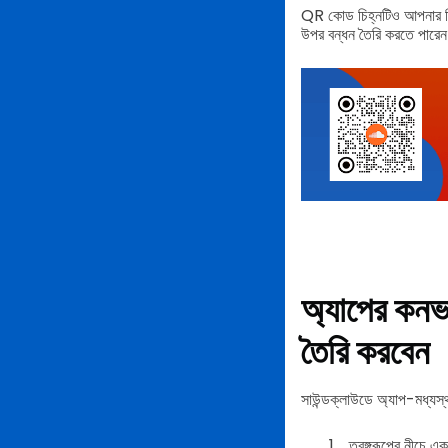
QR কোড চিহ্নটিও আপনার স্ক
উপর বন্ধন তৈরি করতে পারে
অ্যাপের কনভ
তৈরি করবেন
সাউন্ডক্লাউডে অ্যাপ-মধ্যস্থ
তরঙ্গরূপের নীচে এ