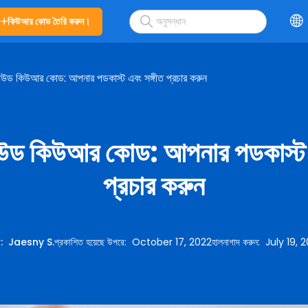
কিউআর কোড তৈরি করুন।
লাউড কিউআর কোড: আপনার পডকাস্ট এবং সঙ্গীত প্রচার করুন
লাউড কিউআর কোড: আপনার পডকাস্ট এ
প্রচার করুন
া
:
Jaesny S.
প্রকাশিত হয়েছে উপরে
:
October 17, 2022
হালনাগাদ করুন
:
July 19, 