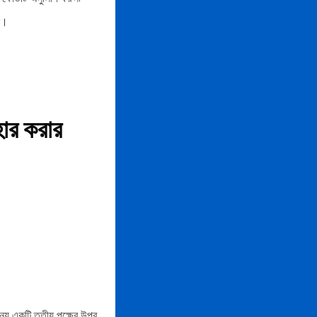
ন।
ার করার
্য একটি তৃতীয় পক্ষের উপর