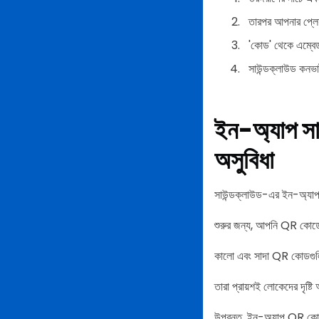
তারপর আপনার প্লেয
'কোড' থেকে এম্বেড
সাউন্ডক্লাউড কনভ
ইন-অ্যাপ সা
অসুবিধা
সাউন্ডক্লাউড-এর ইন-অ্যাপ 
শুরুর জন্য, আপনি QR কোডে
কালো এবং সাদা QR কোডগুলি
তারা প্রায়শই লোকেদের দৃষ্ট
উপরন্তু, ইন-অ্যাপ QR কোড জ