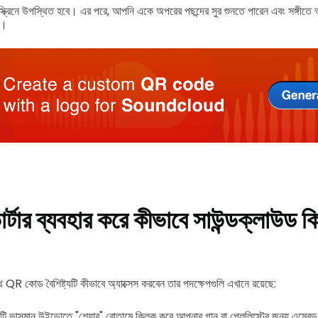
্রিনে উপস্থিত হবে। এর পরে, আপনি একে অপরের পছন্দের সুর শুনতে পারেন এবং সঙ্গীতে আ
ন।
ার্টার ব্যবহার করে কীভাবে সাউন্ডক্লাউ
 QR কোড বৈশিষ্ট্যটি কীভাবে অ্যাক্সেস করবেন তার পদক্ষেপগুলি এখানে রয়েছে:
কটি ভাসমান উইন্ডোতে "শেয়ার" বোতামে ক্লিক করে আপনার গান বা প্লেলিস্টের জন্য এম্বে