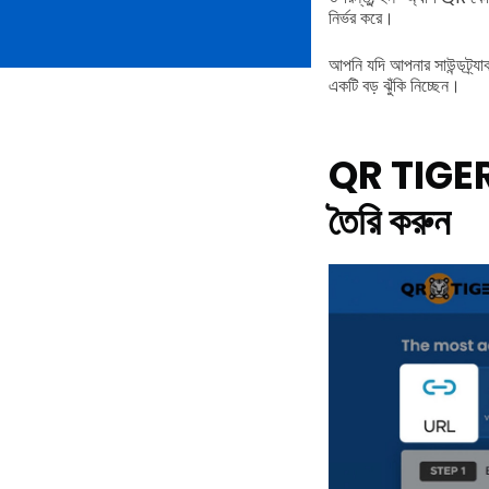
নির্ভর করে।
আপনি যদি আপনার সাউন্ডট্র্
একটি বড় ঝুঁকি নিচ্ছেন।
QR TIGER ব
তৈরি করুন