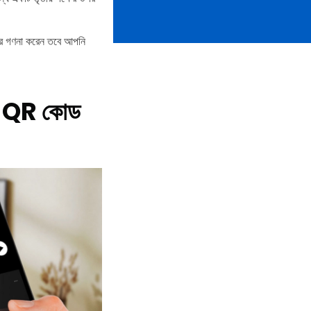
ারে গণনা করেন তবে আপনি
উড QR কোড