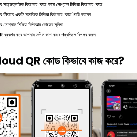
ন্য সাউন্ডক্লাউড কিউআর কোড বনাম সোশ্যাল মিডিয়া কিউআর কোড
্য কীভাবে একটি সামাজিক মিডিয়া কিউআর কোড তৈরি করবেন
্য সোশ্যাল মিডিয়া কিউআর কোডের সুবিধা
যবহার করে আপনার সঙ্গীত ভাগ করার পদ্ধতিতে বিপ্লব করুন৷
ud QR কোড কিভাবে কাজ করে?