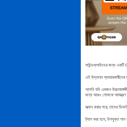
সাউন্ডক্লাউডের জন্য একটি Q
এই উদ্ভাবন ব্যবহারকারীদের দ্
আপনি যদি একজন উচ্চাকাঙ্ক্ষ
জন্য আরও লোককে আমন্ত্রণ 
স্ক্যান করার পরে, তাদের ডিভা
ট্যাপ করা হলে, উপযুক্ত গান