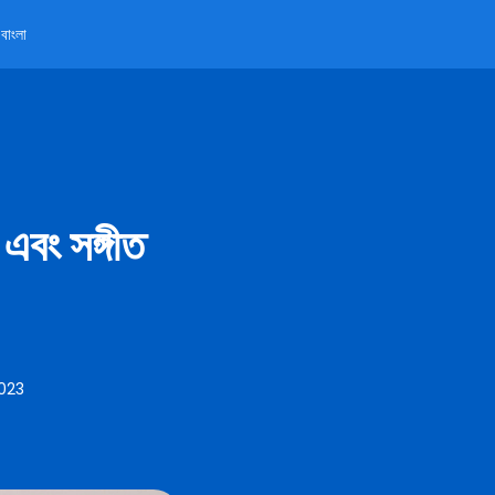
বাংলা
বং সঙ্গীত
2023