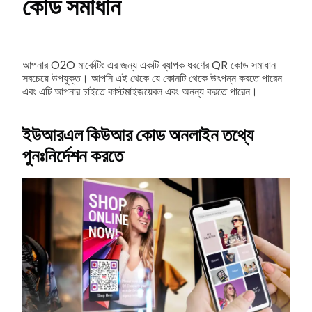
কোড সমাধান
আপনার O2O মার্কেটিং এর জন্য একটি ব্যাপক ধরণের QR কোড সমাধান
সবচেয়ে উপযুক্ত। আপনি এই থেকে যে কোনটি থেকে উৎপন্ন করতে পারেন
এবং এটি আপনার চাইতে কাস্টমাইজয়েবল এবং অনন্য করতে পারেন।
ইউআরএল কিউআর কোড অনলাইন তথ্যে
পুনঃনির্দেশন করতে