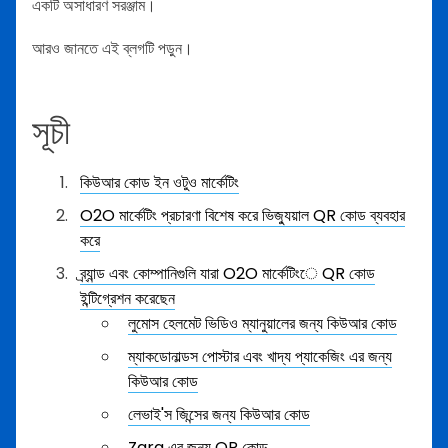
একটি অসাধারণ সরঞ্জাম।
আরও জানতে এই ব্লগটি পড়ুন।
সূচী
কিউআর কোড ইন ওটুও মার্কেটিং
O2O মার্কেটিং প্রচারণা বিশেষ করে ভিজ্যুয়াল QR কোড ব্যবহার
করে
ব্র্যান্ড এবং কোম্পানিগুলি যারা O2O মার্কেটিংে QR কোড
ইন্টিগ্রেশন করেছেন
লুমোস হেলমেট ভিডিও ম্যানুয়ালের জন্য কিউআর কোড
ম্যাকডোনাল্ডস পোস্টার এবং খাদ্য প্যাকেজিং এর জন্য
কিউআর কোড
লেভাই'স জিন্সের জন্য কিউআর কোড
Zara এর জন্য QR কোড