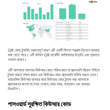
QR কোড ট্র্যাকিং গুরুত্বপূর্ণ কারণ এটি একটি বিপণন সরঞ্জাম হিসেবে ব্যবহার
করা যেতে পারে। এটি বর্তমান QR মার্কেটিং কর্মক্ষমতার উন্নতি এবং প্রভাবে
অবদান রাখবে।
এটি আপনাকে আপনার কিউআর কোড পরিসংখ্যান বা স্ক্যানগুলি রিয়েল-টাইমে
ট্র্যাক করতে সক্ষম করবে এবং কিউআর কোড স্ক্যানগুলি মনিটর করতে দেবে।
ডায়নামিক কিউআর ব্যবহার করে কিউআর কোড ট্র্যাক করা আপনাকে
স্ক্যানারদের জনগণের তথ্য দেখাবে যেমন সময়, অবস্থান এবং ব্যবহৃত
ডিভাইস।
পাসওয়ার্ড সুরক্ষিত কিউআর কোড