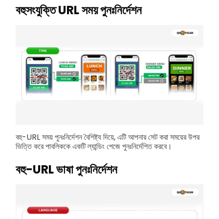
বহুসংযুক্তি URL সময় পুনঃনির্দেশন
বহু-URL সময় পুনঃনির্দেশন বৈশিষ্ট্য দিয়ে, এটি আপনার সেট করা সময়ের উপর
ভিত্তি করে পাবলিককে একটি ল্যান্ডিং পেজে পুনঃনির্দেশিত করবে।
বহু-URL ভাষা পুনঃনির্দেশন