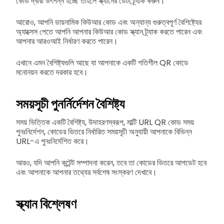
কোড দ্বারা উৎপন্ন হচ্ছে তাহলে স্ক্যানের ডেটা ট্র্যাক করুন।
আরোও, আপনি ডায়নামিক কিউআর কোড এবং অন্যান্য গুরুত্বপূর্ণ বৈশিষ্ট্যের
অ্যাক্সেস পেতে আপনি আপনার কিউআর কোড স্ক্যান ট্র্যাক করতে পারেন এবং
আপনার আরওআই নির্ধারণ করতে পারেন।
এখানে এমন বৈশিষ্ট্যগুলি আছে যা আপনাকে একটি গতিশীল QR কোডে
মনোনয়ন করতে দরকার হবে।
সময়সূচী পুনর্নির্দেশন বৈশিষ্ট্য
সময় ভিত্তিক একটি বৈশিষ্ট্য, উদাহরণস্বরূপ, মাল্টি URL QR কোড সময়
পুনঃনির্দেশন, কোডের ভিতরে নির্ধারিত সময়সূচী অনুযায়ী আপনাকে বিভিন্ন
URL-এ পুনঃনির্দেশিত করে।
আরও, যদি আপনি কন্টেন্ট সম্পাদনা করেন, তবে তা কোডের ভিতরে আপডেট হবে
এবং আপনাকে আপনার তথ্যের সর্বশেষ সংস্করণ দেখাবে।
স্ক্যান বিশ্লেষণ