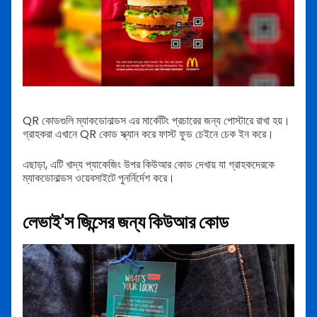
QR কোডগুলি ম্যাকডোনাল্ডস এর মার্কেটিং প্রচারের জন্য পোস্টারে রাখা হয়।
গ্রাহকরা এখানে QR কোড স্ক্যান করে ফাস্ট ফুড চেইনে চেক ইন করে।
এছাড়া, এটি খাদ্য প্যাকেজিং উপর কিউআর কোড দেখায় যা গ্রাহকদেরকে
ম্যাকডোনাল্ডস ওয়েবসাইটে পুনর্নির্দেশ করে।
লেভাই'স জিন্সের জন্য কিউআর কোড