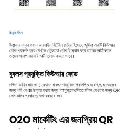
চিত্র উৎস
উগান্ডার নম্বর ওয়ান অনলাইন রিটেইল স্টোর হিসেবে, জুমিয়া একটি কিউআর
কোড প্রদর্শন করে যেখানে ক্রেতারা কোডটি স্ক্যান করে তাদের স্মার্টফোনে
তাদের অ্যাপ সরাসরি ডাউনলোড করতে পারে।
বুবলস প্রযুক্তি কিউআর কোড
দক্ষিণ আফ্রিকার দেশ, যেখানে বাবলস প্রযুক্তি প্রতিষ্ঠিত হয়েছিল, ছাত্রদের
জন্য ধনী শেখার উন্নত করার জন্য পাঠপুস্তকগুলিতে জীবন দেওয়ার জন্য QR
কোডগুলির প্রধান ভূমিকা ব্যবহার করে।
O2O মার্কেটিং এর জনপ্রিয় QR