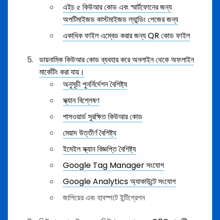
এইচ ৫ কিউআর কোড এবং স্মার্টফোনের জন্য
অপটিমাইজড কাস্টমাইজড ল্যান্ডিং পেজের জন্য
একাধিক ফাইল এম্বেড করার জন্য QR কোড ফাইল
ডায়নামিক কিউআর কোড ব্যবহার করে অনলাইন থেকে অফলাইন
মার্কেটিং করা যায়।
অনুসূচী পুনর্নির্দেশন বৈশিষ্ট্য
স্ক্যান বিশ্লেষণ
পাসওয়ার্ড সুরক্ষিত কিউআর কোড
মেয়াদ উত্তীর্ণ বৈশিষ্ট্য
ইমেইল স্ক্যান বিজ্ঞপ্তি বৈশিষ্ট্য
Google Tag Manager সংযোগ
Google Analytics অ্যাকাউন্টে সংযোগ
জাপিয়ের এবং হাবস্পটে ইন্টিগ্রেশন