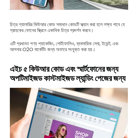
চিত্র গ্যালারির কিউআর কোড সমাধান কোডটি স্ক্যান করা হলে লক্ষ্য পাবে যে
গ্রাহকের ফোনের স্ক্রিনে একাধিক চিত্র প্রদর্শন করবে।
এটি প্রধানত পণ্য প্যাকেজিং, পোর্টফোলিও, ব্যবসায়িক সেবা, ইভেন্ট, এবং
আপনার O2O মার্কেটিং জন্য অফারে সংযুক্ত করা হয়।
এইচ ৫ কিউআর কোড এবং স্মার্টফোনের জন্য
অপটিমাইজড কাস্টমাইজড ল্যান্ডিং পেজের জন্য