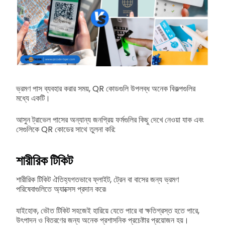
ভ্রমণ পাস ব্যবহার করার সময়, QR কোডগুলি উপলব্ধ অনেক বিকল্পগুলির
মধ্যে একটি।
আসুন ট্রাভেল পাসের অন্যান্য জনপ্রিয় ফর্মগুলির কিছু দেখে নেওয়া যাক এবং
সেগুলিকে QR কোডের সাথে তুলনা করি:
শারীরিক টিকিট
শারীরিক টিকিট ঐতিহ্যগতভাবে ফ্লাইট, ট্রেন বা বাসের জন্য ভ্রমণ
পরিষেবাগুলিতে অ্যাক্সেস প্রদান করে৷
যাইহোক, ভৌত টিকিট সহজেই হারিয়ে যেতে পারে বা ক্ষতিগ্রস্ত হতে পারে,
উৎপাদন ও বিতরণের জন্য অনেক প্রশাসনিক প্রচেষ্টার প্রয়োজন হয়।