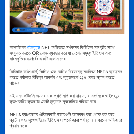
আশ্চর্যজনক
থাইল্যান্ড
NFT অভিজ্ঞতা দর্শকদের ডিজিটাল সামগ্রীর সাথে
সংযুক্ত করতে QR কোড ব্যবহার করে যা দেশের সমৃদ্ধ ইতিহাস এবং
সাংস্কৃতিক তাত্পর্যের একটি আভাস দেয়৷
ডিজিটাল আর্টওয়ার্ক, ভিডিও এবং অডিও বিষয়বস্তু সমন্বিত NFTs অ্যাক্সেস
করতে পর্যটকরা বিভিন্ন আকর্ষণ এবং ল্যান্ডমার্কে QR কোড স্ক্যান করতে
পারেন৷
এই এনএফটিগুলি অনন্য এবং প্রতিলিপি করা যায় না, যা এগুলিকে থাইল্যান্ডে
ভ্রমণকারীর ভ্রমণের একটি মূল্যবান স্যুভেনিরে পরিণত করে৷
NFTs ব্যাঙ্ককের ঐতিহ্যবাহী বাজারগুলি অন্বেষণ করা থেকে শুরু করে
প্রাচীন শহর সুখোথাইয়ের ইতিহাস সম্পর্কে জানা পর্যন্ত নানা ধরনের অভিজ্ঞতা
প্রদান করে৷