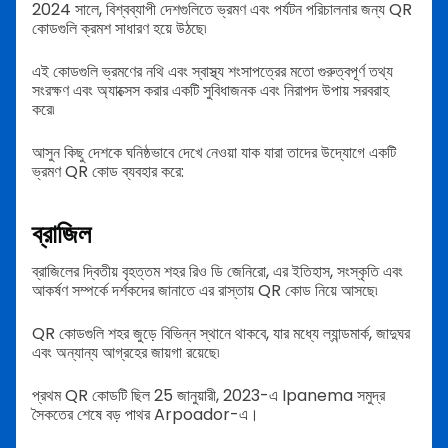
2024 সালে, বিশ্বব্যাপী দেশগুলিতে ভ্রমণ এবং পর্যটন পরিচালনার জন্য QR
কোডগুলি ক্রমশ সাধারণ হয়ে উঠছে৷
এই কোডগুলি ভ্রমণের নথি এবং স্বাস্থ্য শংসাপত্রের মতো গুরুত্বপূর্ণ তথ্য
সংরক্ষণ এবং অ্যাক্সেস করার একটি সুবিধাজনক এবং নিরাপদ উপায় সরবরাহ
করে৷
আসুন কিছু দেশকে ঘনিষ্ঠভাবে দেখে নেওয়া যাক যারা তাদের উদ্যোগে একটি
ভ্রমণ QR কোড ব্যবহার করে:
ব্রাজিল
ব্রাজিলের দ্বিতীয় বৃহত্তম শহর রিও ডি জেনিরো, এর ইতিহাস, সংস্কৃতি এবং
আকর্ষণ সম্পর্কে দর্শকদের জানাতে এর রাস্তায় QR কোড নিয়ে আসছে৷
QR কোডগুলি শহর জুড়ে বিভিন্ন স্থানে থাকবে, যার মধ্যে ল্যান্ডমার্ক, জাদুঘর
এবং অন্যান্য আগ্রহের জায়গা রয়েছে৷
প্রথম QR কোডটি ছিল 25 জানুয়ারী, 2023-এ Ipanema সমুদ্র
সৈকতের শেষে বড় পাথর Arpoador-এ।