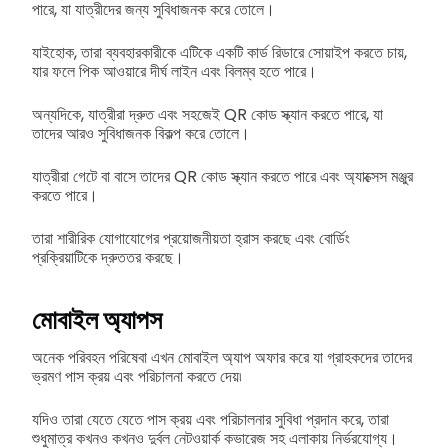
পারে, যা যাত্রীদের জন্য সুবিধাজনক করে তোলে।
যাইহোক, তারা ব্যবহারকারীকে এটিকে একটি কার্ড রিডারে সোয়াইপ করতে চায়,
যার ফলে পিক আওয়ারে দীর্ঘ লাইন এবং বিলম্ব হতে পারে।
অন্যদিকে, যাত্রীরা দ্রুত এবং সহজেই QR কোড স্ক্যান করতে পারে, যা
তাদের আরও সুবিধাজনক বিকল্প করে তোলে।
যাত্রীরা গেটে বা বাসে তাদের QR কোড স্ক্যান করতে পারে এবং অ্যাক্সেস মঞ্জুর
করতে পারে।
তারা শারীরিক যোগাযোগের প্রয়োজনীয়তা হ্রাস করছে এবং বোর্ডিং
প্রক্রিয়াটিকে দ্রুততর করছে।
মোবাইল অ্যাপস
অনেক পরিবহন পরিষেবা এখন মোবাইল অ্যাপ অফার করে যা গ্রাহকদের তাদের
ভ্রমণ পাস ক্রয় এবং পরিচালনা করতে দেয়৷
যদিও তারা যেতে যেতে পাস ক্রয় এবং পরিচালনার সুবিধা প্রদান করে, তারা
শুধুমাত্র কখনও কখনও দুর্বল নেটওয়ার্ক কভারেজ সহ এলাকায় নির্ভরযোগ্য।