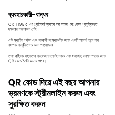
ব্যবহারকারী-বান্ধব
QR TIGER-এর প্ল্যাটফর্ম ব্যবহার করা সহজ এবং কোন প্রযুক্তিগত
দক্ষতার প্রয়োজন নেই।
এটি স্থানীয় পর্যটন এবং সরকারী সংস্থাগুলির জন্য একটি আদর্শ পছন্দ যার
ব্যাপক প্রযুক্তিগত জ্ঞান প্রয়োজন৷
তারা বাহ্যিক সহায়তার প্রয়োজন ছাড়াই দ্রুত এবং সহজেই ভ্রমণ পাসের জন্য
QR কোড তৈরি করতে পারে।
QR কোড দিয়ে এই বছর আপনার
ভ্রমণকে স্ট্রীমলাইন করুন এবং
সুরক্ষিত করুন