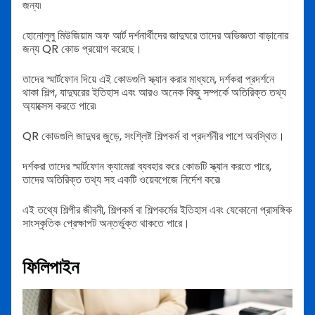
জন্য৷
হোনোলুলু মিউজিয়াম অফ আর্ট দর্শনার্থীদের জাদুঘরে তাদের অভিজ্ঞতা বাড়ানোর
জন্য QR কোড প্রয়োগ করেছে।
তাদের স্মার্টফোন দিয়ে এই কোডগুলি স্ক্যান করার মাধ্যমে, দর্শকরা প্রদর্শনে
থাকা শিল্প, যাদুঘরের ইতিহাস এবং আরও অনেক কিছু সম্পর্কে অতিরিক্ত তথ্য
অ্যাক্সেস করতে পারে৷
QR কোডগুলি জাদুঘর জুড়ে, সংশ্লিষ্ট শিল্পকর্ম বা প্রদর্শনীর পাশে অবস্থিত।
দর্শকরা তাদের স্মার্টফোন ক্যামেরা ব্যবহার করে কোডটি স্ক্যান করতে পারে,
তাদের অতিরিক্ত তথ্য সহ একটি ওয়েবপেজে নির্দেশ করে৷
এই তথ্যে শিল্পীর জীবনী, শিল্পকর্ম বা শিল্পকর্মের ইতিহাস এবং যেকোনো প্রাসঙ্গিক
সাংস্কৃতিক প্রেক্ষাপট অন্তর্ভুক্ত থাকতে পারে।
ফিলিপাইন