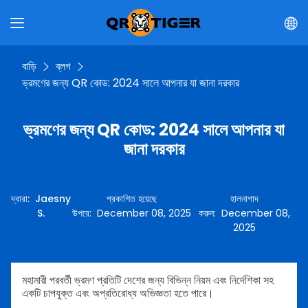
বাড়ি
ব্লগ
ভ্রমণের জন্য QR কোড: 2024 সালে আপনার যা জানা দরকার
ভ্রমণের জন্য QR কোড: 2024 সালে আপনার যা
জানা দরকার
দ্বারা
:
Jaesny
প্রকাশিত হয়েছে
হালনাগাদ
S.
উপরে
:
December 08, 2025
করুন
:
December 08,
2025
মহামারী পরবর্তী ভ্রমণ প্রতিটি দেশের জন্য বিভিন্ন নিয়ম এবং নির্দেশিকা সহ
একটি চাপযুক্ত এবং অপ্রতিরোধ্য অভিজ্ঞতা হতে পারে।