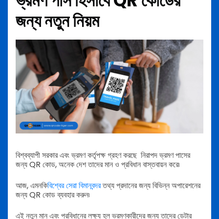
ভ্রমণ পাস হিসাবে QR কোডের
জন্য নতুন নিয়ম
বিশ্বব্যাপী সরকার এবং ভ্রমণ কর্তৃপক্ষ গ্রহণ করছে নিরাপদ ভ্রমণ পাসের
জন্য QR কোড, অনেক দেশ তাদের মান ও প্রবিধান বাস্তবায়ন করে৷
আজ, এমনকি
বিশ্বের সেরা বিমানবন্দর
তথ্য প্রদানের জন্য বিভিন্ন অপারেশনের
জন্য QR কোড ব্যবহার করুন৷
এই নতুন মান এবং প্রবিধানের লক্ষ্য হল ভ্রমণকারীদের জন্য তাদের ডেটার