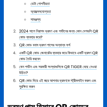
ডেটা গোপনীয়তা
অ্যাক্সেসযোগ্যতা
সামঞ্জস্য
2024 সালে নিরাপদ ভ্রমণ এবং পর্যটনের জন্য কোন দেশগুলি QR
কোড ব্যবহার করে?
QR কোড বনাম ভ্রমণ পাসের অন্যান্য ফর্ম
একটি QR কোড জেনারেটর ব্যবহার করে কিভাবে একটি ভ্রমণ QR
কোড তৈরি করবেন
কেন পর্যটন এবং সরকারী সংস্থাগুলিকে QR TIGER বেছে নেওয়া
উচিত?
QR কোড দিয়ে এই বছর আপনার ভ্রমণকে স্ট্রীমলাইন করুন এবং
সুরক্ষিত করুন