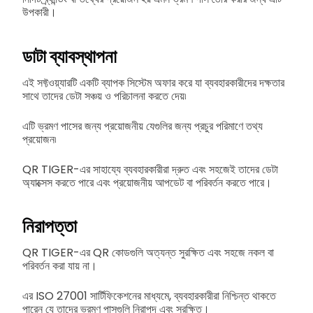
উপকারী।
ডাটা ব্যাবস্থাপনা
এই সফ্টওয়্যারটি একটি ব্যাপক সিস্টেম অফার করে যা ব্যবহারকারীদের দক্ষতার
সাথে তাদের ডেটা সঞ্চয় ও পরিচালনা করতে দেয়৷
এটি ভ্রমণ পাসের জন্য প্রয়োজনীয় যেগুলির জন্য প্রচুর পরিমাণে তথ্য
প্রয়োজন৷
QR TIGER-এর সাহায্যে ব্যবহারকারীরা দ্রুত এবং সহজেই তাদের ডেটা
অ্যাক্সেস করতে পারে এবং প্রয়োজনীয় আপডেট বা পরিবর্তন করতে পারে।
নিরাপত্তা
QR TIGER-এর QR কোডগুলি অত্যন্ত সুরক্ষিত এবং সহজে নকল বা
পরিবর্তন করা যায় না।
এর ISO 27001 সার্টিফিকেশনের মাধ্যমে, ব্যবহারকারীরা নিশ্চিন্ত থাকতে
পারেন যে তাদের ভ্রমণ পাসগুলি নিরাপদ এবং সুরক্ষিত।