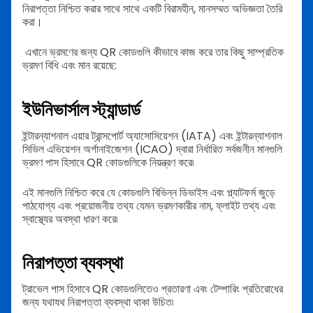
নিরাপত্তা নিশ্চিত করার সাথে সাথে একটি বিরামহীন, মানসম্মত অভিজ্ঞতা তৈরি
করা।
এখানে ভ্রমণের জন্য QR কোডগুলি কীভাবে কাজ করে তার কিছু সাম্প্রতিক
ভ্রমণ বিধি এবং মান রয়েছে:
ইউনিভার্সাল স্ট্যান্ডার্ড
ইন্টারন্যাশনাল এয়ার ট্রান্সপোর্ট অ্যাসোসিয়েশন (IATA) এবং ইন্টারন্যাশনাল
সিভিল এভিয়েশন অর্গানাইজেশন (ICAO) দ্বারা নির্ধারিত সর্বজনীন মানগুলি
ভ্রমণ পাস হিসাবে QR কোডগুলিকে নিয়ন্ত্রণ করে৷
এই মানগুলি নিশ্চিত করে যে কোডগুলি বিভিন্ন ডিভাইস এবং প্ল্যাটফর্ম জুড়ে
পাঠযোগ্য এবং প্রয়োজনীয় তথ্য যেমন ভ্রমণকারীর নাম, ফ্লাইট তথ্য এবং
স্বাস্থ্যের অবস্থা ধারণ করে৷
নিরাপত্তা ব্যবস্থা
ট্রাভেল পাস হিসাবে QR কোডগুলিতেও প্রতারণা এবং টেম্পারিং প্রতিরোধের
জন্য যথাযথ নিরাপত্তা ব্যবস্থা থাকা উচিত৷