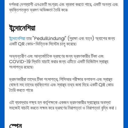
দর্শকরা দেশব্যাপী এনএফটি সংগ্রহ এবং ব্যবসা করতে পারে, একটি অনন্য এবং
ব্যক্তিগতকৃত ভ্রমণ অভিজ্ঞতা তৈরি করে৷
ইন্দোনেশিয়া
ইন্দোনেশিয়া
তার "PeduliLindungi" (সুরক্ষা এবং যত্ন) অ্যাপের জন্য
একটি QR কোড-ভিত্তিক সিস্টেম চালু করেছে৷
অভ্যন্তরীণ এবং আন্তর্জাতিক ভ্রমণের জন্য ভ্রমণকারীর টিকা এবং
COVID-19 স্থিতি যাচাই করার জন্য এটিতে একটি ডিজিটাল স্বাস্থ্য
শংসাপত্র রয়েছে৷
ভ্রমণকারীরা তাদের টিকা শংসাপত্র, পিসিআর পরীক্ষার ফলাফল এবং স্বাস্থ্য
ঘোষণা সহ তাদের ব্যক্তিগত এবং স্বাস্থ্য তথ্য জমা দিয়ে একটি QR কোড
তৈরি করতে পারে৷
এই ব্যবস্থার লক্ষ্য হল কর্তৃপক্ষকে একজন ভ্রমণকারীর স্বাস্থ্যের অবস্থা
সহজেই যাচাই করতে সক্ষম করে ভ্রমণের নিরাপত্তা ও নিরাপত্তা বৃদ্ধি করা।
স্পেন