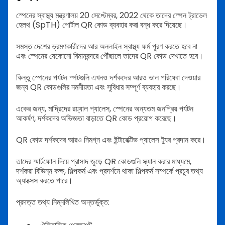
স্পেনের স্বাস্থ্য মন্ত্রণালয় 20 সেপ্টেম্বর, 2022 থেকে তাদের স্পেন ট্রাভেল
হেলথ (SpTH) পোর্টাল QR কোড ব্যবহার করা বন্ধ করে দিয়েছে।
সমস্ত দেশের ভ্রমণকারীদের আর অনলাইন স্বাস্থ্য ফর্ম পূরণ করতে হবে না
এবং স্পেনের যেকোনো বিমানবন্দরে পৌঁছালে তাদের QR কোড দেখাতে হবে।
কিন্তু স্পেনের পর্যটন স্পটগুলি এখনও দর্শকদের আরও ভাল পরিষেবা দেওয়ার
জন্য QR কোডগুলির নমনীয়তা এবং সুবিধার সম্পূর্ণ ব্যবহার করছে।
একের জন্য, মাদ্রিদের রয়্যাল প্যালেস, স্পেনের অন্যতম জনপ্রিয় পর্যটন
আকর্ষণ, দর্শকদের অভিজ্ঞতা বাড়াতে QR কোড প্রয়োগ করেছে।
QR কোড দর্শকদের আরও নিমগ্ন এবং ইন্টারেক্টিভ প্যালেস ট্যুর প্রদান করে।
তাদের স্মার্টফোন দিয়ে প্রাসাদ জুড়ে QR কোডগুলি স্ক্যান করার মাধ্যমে,
দর্শকরা বিভিন্ন কক্ষ, শিল্পকর্ম এবং প্রদর্শনে থাকা শিল্পকর্ম সম্পর্কে প্রচুর তথ্য
অ্যাক্সেস করতে পারে।
প্রদত্ত তথ্য নিম্নলিখিত অন্তর্ভুক্ত: