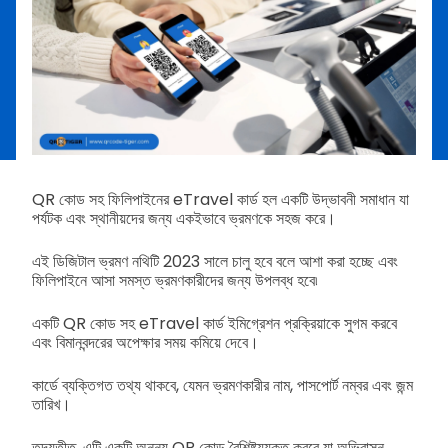
QR কোড সহ ফিলিপাইনের eTravel কার্ড হল একটি উদ্ভাবনী সমাধান যা
পর্যটক এবং স্থানীয়দের জন্য একইভাবে ভ্রমণকে সহজ করে।
এই ডিজিটাল ভ্রমণ নথিটি 2023 সালে চালু হবে বলে আশা করা হচ্ছে এবং
ফিলিপাইনে আসা সমস্ত ভ্রমণকারীদের জন্য উপলব্ধ হবে৷
একটি QR কোড সহ eTravel কার্ড ইমিগ্রেশন প্রক্রিয়াকে সুগম করবে
এবং বিমানবন্দরের অপেক্ষার সময় কমিয়ে দেবে।
কার্ডে ব্যক্তিগত তথ্য থাকবে, যেমন ভ্রমণকারীর নাম, পাসপোর্ট নম্বর এবং জন্ম
তারিখ।
তদ্ব্যতীত, এটি একটি অনন্য QR কোড বৈশিষ্ট্যযুক্ত করবে যা অভিবাসন