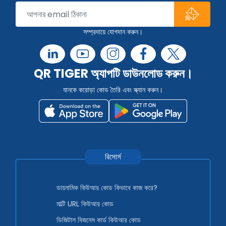
সম্প্রদায়ে যোগদান করুন।
QR TIGER অ্যাপটি ডাউনলোড করুন।
যানকে করোড়া কোড তৈরি এবং স্ক্যান করুন।
রিসোর্স
ডায়নামিক কিউআর কোড কিভাবে কাজ করে?
মাল্টি URL কিউআর কোড
ডিজিটাল বিজনেস কার্ড কিউআর কোড