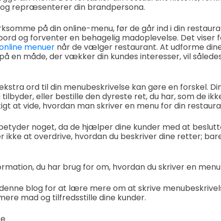
er og repræsenterer din brandpersona.
mme på din online-menu, før de går ind i din restaurant
bord og forventer en behagelig madoplevelse. Det viser 
online menuer
når de vælger restaurant. At udforme din
å en måde, der vækker din kundes interesser, vil såled
r ekstra ord til din menubeskrivelse kan gøre en forskel. D
 tilbyder, eller bestille den dyreste ret, du har, som de ik
gtigt at vide, hvordan man skriver en menu for din restaur
etyder noget, da de hjælper dine kunder med at beslutte
er ikke at overdrive, hvordan du beskriver dine retter; ba
ormation, du har brug for om, hvordan du skriver en menu 
 denne blog for at lære mere om at skrive menubeskrivels
ere mad og tilfredsstille dine kunder.
se