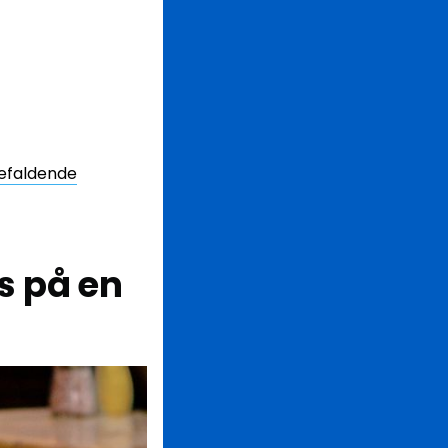
refaldende
s på en