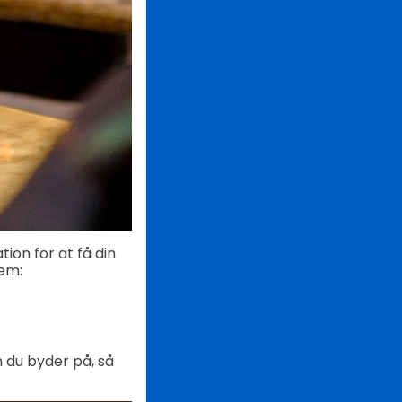
ion for at få din
dem:
m du byder på, så