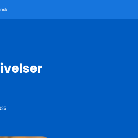
nsk
ivelser
025