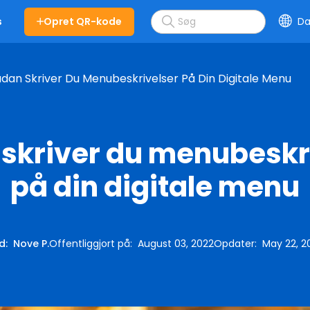
Opret QR-kode
Da
s
dan Skriver Du Menubeskrivelser På Din Digitale Menu
skriver du menubeskr
på din digitale menu
d
:
Nove P.
Offentliggjort på
:
August 03, 2022
Opdater
:
May 22, 2