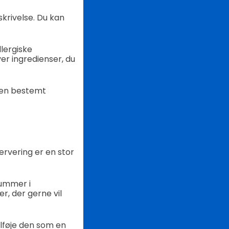
krivelse. Du kan
llergiske
er ingredienser, du
e en bestemt
ervering er en stor
nummer i
er, der gerne vil
tilføje den som en