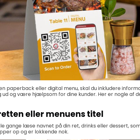
n paperback eller digital menu, skal du inkludere informat
 sig ud og være hjælpsom for dine kunder. Her er nogle af 
retten eller menuens titel
gle gange læse navnet på din ret, drinks eller dessert, so
opper op og er lokkende nok.