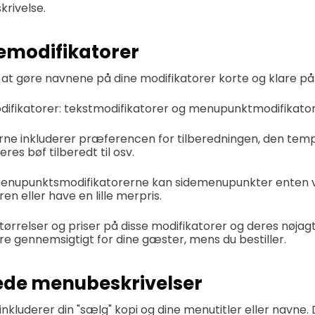
krivelse.
emodifikatorer
t at gøre navnene på dine modifikatorer korte og klare på 
difikatorer: tekstmodifikatorer og menupunktmodifikator
rne inkluderer præferencen for tilberedningen, den temp
res bøf tilberedt til osv.
menupunktsmodifikatorerne kan sidemenupunkter enten v
n eller have en lille merpris.
tørrelser og priser på disse modifikatorer og deres nøjag
re gennemsigtigt for dine gæster, mens du bestiller.
rede menubeskrivelser
kluderer din "sælg" kopi og dine menutitler eller navne. De