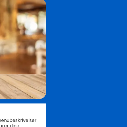
menubeskrivelser
arer dine