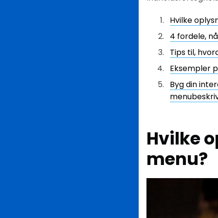
Hvilke oply
4 fordele, n
Tips til, hv
Eksempler på
Byg din int
menubeskriv
Hvilke 
menu?