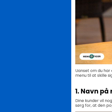
Uanset om du har e
menu til at skille
1. Navn på 
Dine kunder vil no
sørg for, at den p