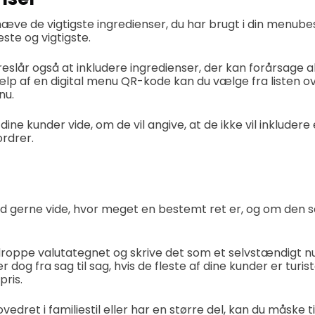
ve de vigtigste ingredienser, du har brugt i din menubes
ste og vigtigste.
eslår også at inkludere ingredienser, der kan forårsage a
ælp af en digital menu QR-kode kan du vælge fra listen ov
nu.
ine kunder vide, om de vil angive, at de ikke vil inkluder
ordrer.
tid gerne vide, hvor meget en bestemt ret er, og om den s
droppe valutategnet og skrive det som et selvstændigt 
 dog fra sag til sag, hvis de fleste af dine kunder er turist
pris.
ovedret i familiestil eller har en større del, kan du måske 