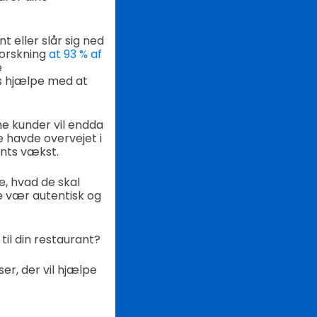
 eller slår sig ned
forskning
at 93 % af
e
es hjælpe med at
ine kunder vil endda
ke havde overvejet i
ants vækst.
, hvad de skal
re vær autentisk og
til din restaurant?
er, der vil hjælpe