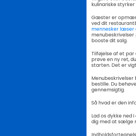
kulinariske styrk
Gæster er opmærkso
ved dit restaurant
mennesker læser 
menubeskrivelser p
booste dit salg.
Tilføjelse af et pa
prøve en ny ret, du
starten. Det er vi
Menubeskrivelser b
bestille. Du behøv
gennemsigtig.
Så hvad er den inf
Lad os dykke ned i
dig med at sælge m
Indholdsfortegnel