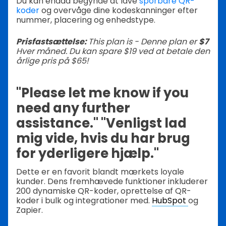
Du kan endda begynde at lave
sporbare QR-
koder
og overvåge dine kodeskanninger efter
nummer, placering og enhedstype.
Prisfastsættelse:
This plan is - Denne plan er
$7
Hver måned. Du kan spare $19 ved at betale den
årlige pris på $65!
"Please let me know if you
need any further
assistance." "Venligst lad
mig vide, hvis du har brug
for yderligere hjælp."
Dette er en favorit blandt mærkets loyale
kunder. Dens fremhævede funktioner inkluderer
200 dynamiske QR-koder, oprettelse af QR-
koder i bulk og integrationer med.
HubSpot
og
Zapier.