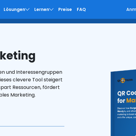
Lösungen
Lernen
Preise
FAQ
Anm
en
men
keting
den und Interessengruppen
ieses clevere Tool steigert
 spart Ressourcen, fördert
bles Marketing.
ndel