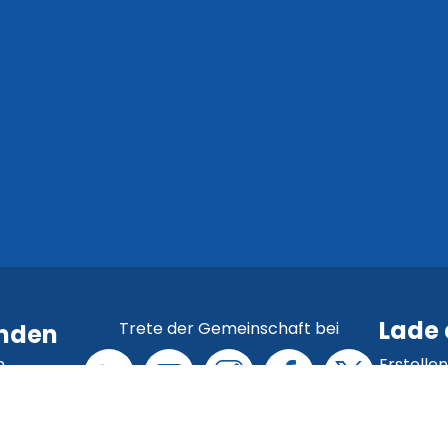
Lade 
Trete der Gemeinschaft bei
enden
n
Erstelle