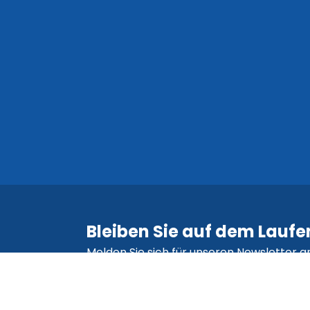
Bleiben Sie auf dem Lauf
Melden Sie sich für unseren Newsletter a
und seien Sie die Erste, die über Aktionen,
Updates und Tipps informiert wird.