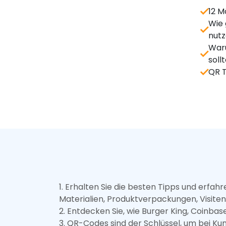
BLOG
12 M
E-Books und Webinare
Wie
Apps und Integrationen
nut
Video-Tutorials und Podcasts
War
QR TIGER gegen andere QR-Code-G
soll
QR T
1
.
Erhalten Sie die besten Tipps und erfa
Materialien, Produktverpackungen, Visiten
2
.
Entdecken Sie, wie Burger King, Coinbas
3
.
QR-Codes sind der Schlüssel, um bei Kun