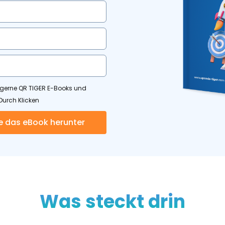
n
 gerne QR TIGER E-Books und
Durch Klicken
ien
e das eBook herunter
Was steckt drin
nche-Einblicke-Bericht