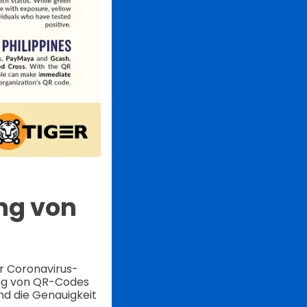
ng von
r Coronavirus-
ung von QR-Codes
nd die Genauigkeit