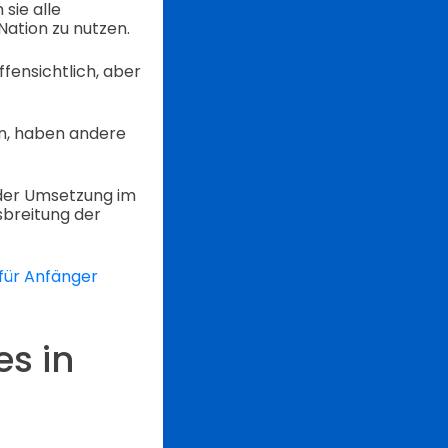
sie alle
Nation zu nutzen.
fensichtlich, aber
n, haben andere
 der Umsetzung im
sbreitung der
 für Anfänger
es in