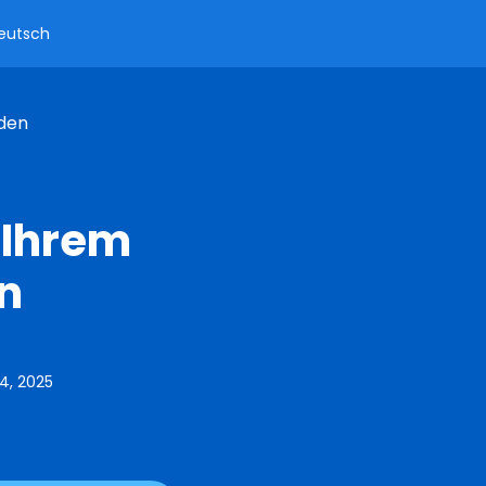
eutsch
rden
 Ihrem
n
4, 2025