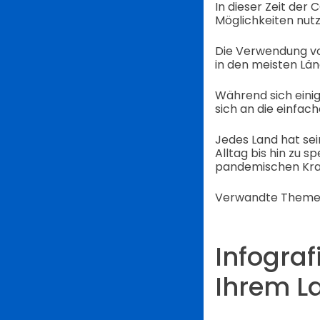
In dieser Zeit de
Möglichkeiten nutz
Die Verwendung von
in den meisten Län
Während sich eini
sich an die einfac
Jedes Land hat sei
Alltag bis hin zu
pandemischen Kra
Verwandte Theme
Infograf
Ihrem L