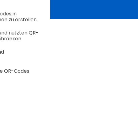
odes in
en zu erstellen.
 und nutzten QR-
chränken.
nd
ige QR-Codes