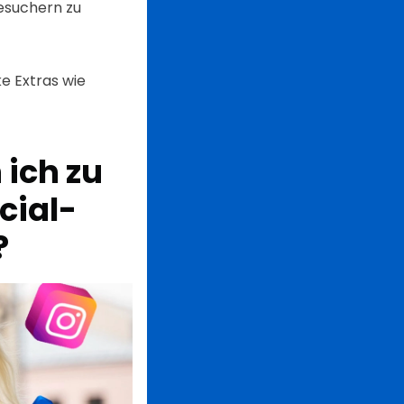
Besuchern zu
e Extras wie
ich zu
cial-
?