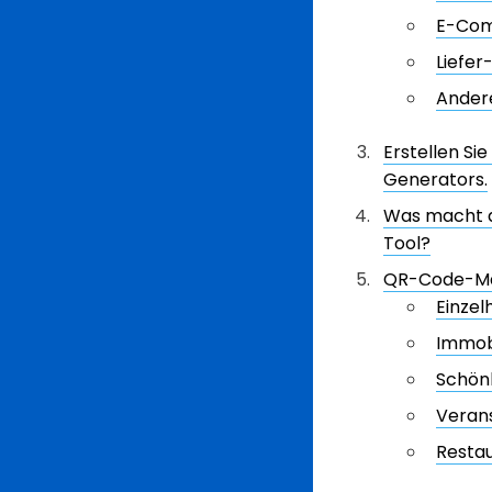
E-Com
Liefer
Andere
Erstellen Si
Generators.
Was macht d
Tool?
QR-Code-Mar
Einze
Immob
Schön
Veran
Restau